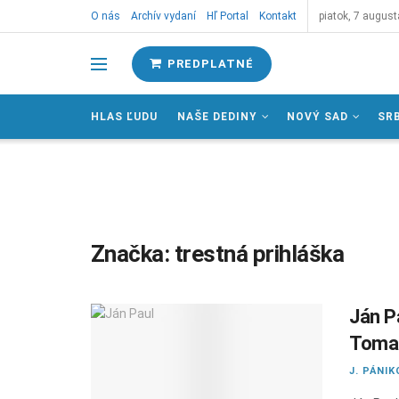
O nás
Archív vydaní
Hľ Portal
Kontakt
piatok, 7 august
PREDPLATNÉ
HLAS ĽUDU
NAŠE DEDINY
NOVÝ SAD
SR
Značka:
trestná prihláška
Ján P
Toma
J. PÁNIK