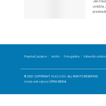
Ján Pau
uvádza, 
predsedn
Prepínač jazykov
Archív
Fotogaléria
Kalendár udalos
© 2021 COPYRIGHT
HLAS ĽUDU
. ALL RIGHTS RESERVED.
Izrada web sajtova
CIFRA MEDIA.