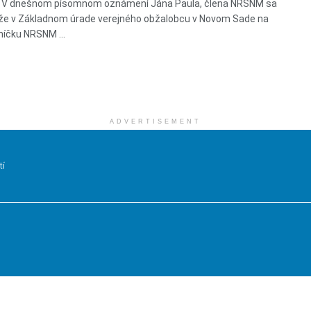
l V dnešnom písomnom oznámení Jána Paula, člena NRSNM sa
že v Základnom úrade verejného obžalobcu v Novom Sade na
íčku NRSNM ...
ADVERTISEMENT
tí