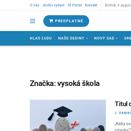
O nás
Archív vydaní
Hľ Portal
Kontakt
štvrtok, 6 augus
PREDPLATNÉ
HLAS ĽUDU
NAŠE DEDINY
NOVÝ SAD
SR
Značka:
vysoká škola
Titul
J. PÁNIK
„Keby so
strednú“,