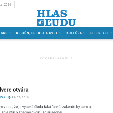
ta, 2026
BSKO
REGIÓN, EURÓPA A SVET
KULTÚRA
LIFESTYLE
ADVERTISEMENT
 dvere otvára
OVÁ
12/07/2019
m vedel, že je vysoká škola taká ľahká, zakončil by som aj
 znie vtip o známej dvojici zo susednej ...