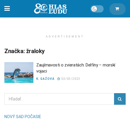
ADVERTISEMENT
Značka:
žraloky
Zaujímavosti o zvieratách: Delfíny – morskí
vojaci
K. GAŽOVÁ
02/03/2023
NOVÝ SAD POČASIE