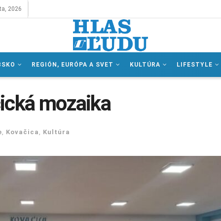
ta, 2026
BSKO
REGIÓN, EURÓPA A SVET
KULTÚRA
LIFESTYLE
čická mozaika
e
,
Kovačica
,
Kultúra