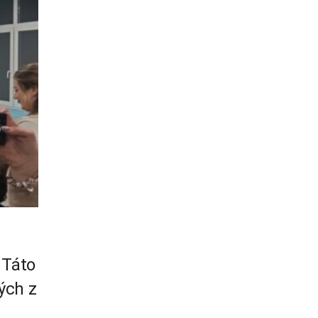
 Táto
ých z