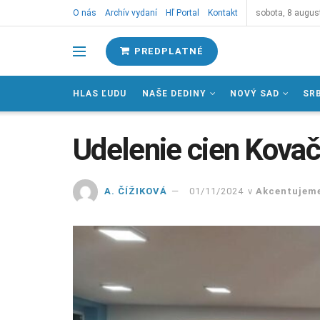
O nás
Archív vydaní
Hľ Portal
Kontakt
sobota, 8 augus
PREDPLATNÉ
HLAS ĽUDU
NAŠE DEDINY
NOVÝ SAD
SR
Udelenie cien Kova
A. ČÍŽIKOVÁ
01/11/2024
v
Akcentujem