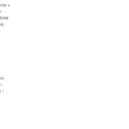
ečer v
h
želal
j...
mí
i
b –