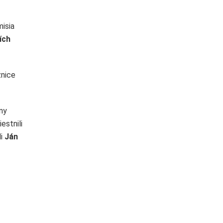
misia
ích
žnice
eny
estnili
li
Ján