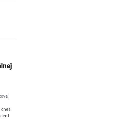
lnej
toval
o dnes
ident