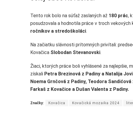
Tento rok bolo na súťaž zaslaných až
180 prác
, 
posudzovala a hodnotila práce v troch vekových 
ročníkov a stredoškoláci
.
Na začiatku slávnosti prítomných privítali: pre
Kovačica
Slobodan Stevanovski
.
Žiaci, ktorých práce boli vyhlásené za najlepšie, m
získali
Petra Brezinová z Padiny a Natalija Jov
Noema Grnčová z Padiny, Teodora Sandićová z
Farkaš z Kovačice a Dušan Valenta z Padiny.
Značky:
Kovačica
Kovačická mozaika 2024
lit