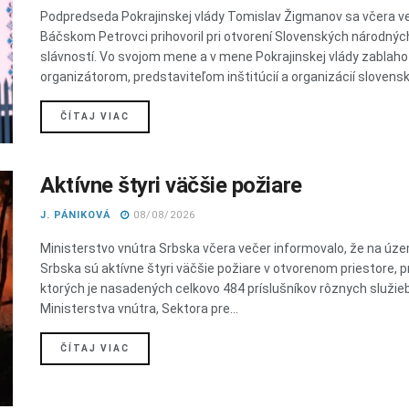
Podpredseda Pokrajinskej vlády Tomislav Žigmanov sa včera v
Báčskom Petrovci prihovoril pri otvorení Slovenských národnýc
slávností. Vo svojom mene a v mene Pokrajinskej vlády zablaho
organizátorom, predstaviteľom inštitúcií a organizácií slovenske
DETAILS
ČÍTAJ VIAC
Aktívne štyri väčšie požiare
J. PÁNIKOVÁ
08/08/2026
Ministerstvo vnútra Srbska včera večer informovalo, že na úze
Srbska sú aktívne štyri väčšie požiare v otvorenom priestore, pr
ktorých je nasadených celkovo 484 príslušníkov rôznych služie
Ministerstva vnútra, Sektora pre...
DETAILS
ČÍTAJ VIAC