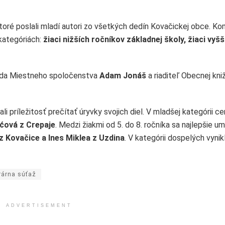
ktoré poslali mladí autori zo všetkých dedín Kovačickej obce. Ko
kategóriách:
žiaci nižších ročníkov základnej školy, žiaci vyšš
dseda Miestneho spoločenstva
Adam Jonáš
a riaditeľ Obecnej kni
ali príležitosť prečítať úryvky svojich diel. V mladšej kategórii c
ićová z Crepaje
. Medzi žiakmi od 5. do 8. ročníka sa najlepšie umi
 Kovačice a Ines Miklea z Uzdina
. V kategórii dospelých vynik
erárna súťaž
ADVERTISEMENT