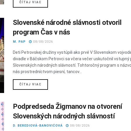
DETAILS
ČÍTAJ VIAC
Slovenské národné slávnosti otvoril
program Čas v nás
M. PAP
08/08/2026
Deti Petrovskej družiny vystúpili ako prvé V Slovenskom vojvo
divadle v Báčskom Petrovci sa včera večer uskutočnil vstupný
Slovenských národných slávností. Tohtoročný program s názv
nás prostredníctvom piesní, tancov...
DETAILS
ČÍTAJ VIAC
Podpredseda Žigmanov na otvorení
Slovenských národných slávností
D. BEREDIOVÁ-BANOVIĆOVÁ
08/08/2026