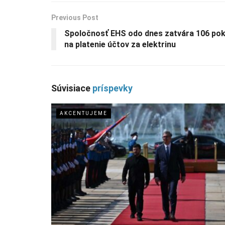
Previous Post
Spoločnosť EHS odo dnes zatvára 106 pok
na platenie účtov za elektrinu
Súvisiace
príspevky
AKCENTUJEME