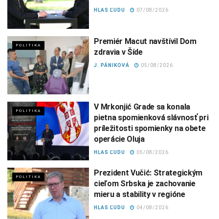
HLAS ĽUDU
07/08/2026
Premiér Macut navštívil Dom
POLITIKA
zdravia v Šíde
J. PÁNIKOVÁ
05/08/2026
V Mrkonjić Grade sa konala
POLITIKA
pietna spomienková slávnosť pri
príležitosti spomienky na obete
operácie Oluja
HLAS ĽUDU
05/08/2026
Prezident Vučić: Strategickým
POLITIKA
cieľom Srbska je zachovanie
mieru a stability v regióne
HLAS ĽUDU
04/08/2026