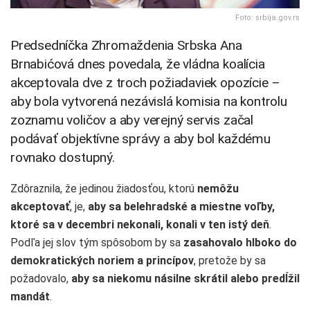
Foto: srbija.gov.rs
Predsedníčka Zhromaždenia Srbska Ana
Brnabićová dnes povedala, že vládna koalícia
akceptovala dve z troch požiadaviek opozície –
aby bola vytvorená nezávislá komisia na kontrolu
zoznamu voličov a aby verejný servis začal
podávať objektívne správy a aby bol každému
rovnako dostupný.
Zdôraznila, že jedinou žiadosťou, ktorú
nemôžu
akceptovať
, je,
aby sa belehradské a miestne voľby,
ktoré sa v decembri nekonali, konali v ten istý deň
.
Podľa jej slov tým spôsobom by sa
zasahovalo hlboko do
demokratických noriem a princípov
, pretože by sa
požadovalo,
aby sa niekomu násilne skrátil alebo predĺžil
mandát
.