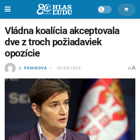
Vládna koalícia akceptovala
dve z troch požiadaviek
opozície
A
J. PÁNIKOVÁ
02/04/2024
A