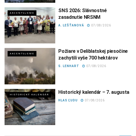
SNS 2026: Slávnostné
AKCENTUJEME
zasadnutie NRSNM
A. LEŠŤANOVÁ
07/08/2026
Požiare v Deliblatskej piesočine
AKCENTUJEME
zachytili vyše 700 hektárov
S. LENHART
07/08/2026
Historický kalendár – 7. augusta
HISTORICKÝ KALENDÁR
HLAS ĽUDU
07/08/2026