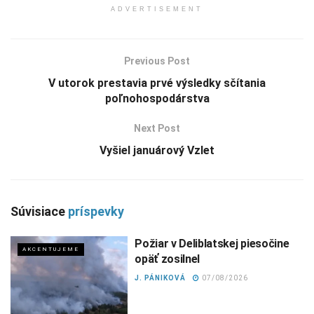
ADVERTISEMENT
Previous Post
V utorok prestavia prvé výsledky sčítania
poľnohospodárstva
Next Post
Vyšiel januárový Vzlet
Súvisiace
príspevky
Požiar v Deliblatskej piesočine
AKCENTUJEME
opäť zosilnel
J. PÁNIKOVÁ
07/08/2026