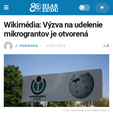
Wikimédia: Výzva na udelenie
mikrograntov je otvorená
A
J. PÁNIKOVÁ
27/01/2024
A
Foto: facebook.com/wikimedia.rs