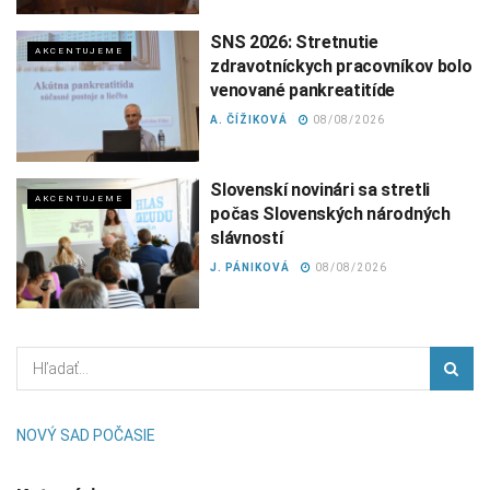
SNS 2026: Stretnutie
AKCENTUJEME
zdravotníckych pracovníkov bolo
venované pankreatitíde
A. ČÍŽIKOVÁ
08/08/2026
Slovenskí novinári sa stretli
AKCENTUJEME
počas Slovenských národných
slávností
J. PÁNIKOVÁ
08/08/2026
NOVÝ SAD POČASIE