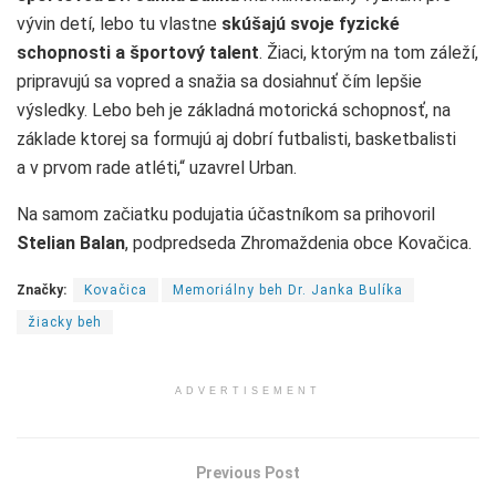
vývin detí, lebo tu vlastne
skúšajú svoje fyzické
schopnosti a športový talent
. Žiaci, ktorým na tom záleží,
pripravujú sa vopred a snažia sa dosiahnuť čím lepšie
výsledky. Lebo beh je základná motorická schopnosť, na
základe ktorej sa formujú aj dobrí futbalisti, basketbalisti
a v prvom rade atléti,“ uzavrel Urban.
Na samom začiatku podujatia účastníkom sa prihovoril
Stelian Balan
, podpredseda Zhromaždenia obce Kovačica.
Značky:
Kovačica
Memoriálny beh Dr. Janka Bulíka
žiacky beh
ADVERTISEMENT
Previous Post