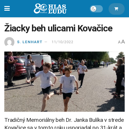
Žiacky beh ulicami Kovačice
A
S. LENHART
11/10/2022
A
Tradičný Memoriálny beh Dr. Janka Bulíka v strede
Kovačice sa v tomto roku usporiadal po 31-krát a