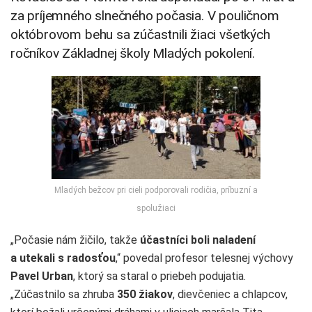
za príjemného slnečného počasia. V pouličnom
októbrovom behu sa zúčastnili žiaci všetkých
ročníkov Základnej školy Mladých pokolení.
Mladých bežcov pri cieli podporovali rodičia, príbuzní a
spolužiaci
„Počasie nám žičilo, takže
účastníci boli naladení
a utekali s radosťou
,“ povedal profesor telesnej výchovy
Pavel Urban
, ktorý sa staral o priebeh podujatia.
„Zúčastnilo sa zhruba
350 žiakov
, dievčeniec a chlapcov,