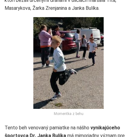
ktorí bežali určenými dráhami v uliciach maršala Tita,
Masarykova, Žarka Zrenjanina a Janka Bulíka.
Momentka z behu
Tento beh venovaný pamiatke na nášho
vynikajúceho
športovca Dr. Janka Bulíka
má mimoriadny význam pre