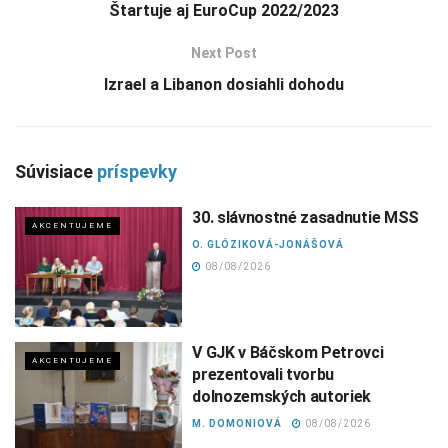
Štartuje aj EuroCup 2022/2023
Next Post
Izrael a Libanon dosiahli dohodu
Súvisiace
príspevky
30. slávnostné zasadnutie MSS
AKCENTUJEME
O. GLÓZIKOVÁ-JONÁŠOVÁ
08/08/2026
V GJK v Báčskom Petrovci
AKCENTUJEME
prezentovali tvorbu
dolnozemských autoriek
M. DOMONIOVÁ
08/08/2026