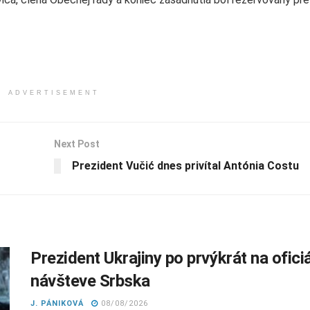
ADVERTISEMENT
Next Post
Prezident Vučić dnes privítal Antónia Costu
Prezident Ukrajiny po prvýkrát na oficiá
návšteve Srbska
J. PÁNIKOVÁ
08/08/2026