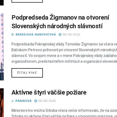
Podpredseda Žigmanov na otvorení
Slovenských národných slávností
D. BEREDIOVÁ-BANOVIĆOVÁ
08/08/2026
Podpredseda Pokrajinskej vlády Tomislav Žigmanov sa včera v
Báčskom Petrovci prihovoril pri otvorení Slovenských národnýc
slávností. Vo svojom mene a v mene Pokrajinskej vlády zablaho
organizátorom, predstaviteľom inštitúcií a organizácií slovenske
DETAILS
ČÍTAJ VIAC
Aktívne štyri väčšie požiare
J. PÁNIKOVÁ
08/08/2026
Ministerstvo vnútra Srbska včera večer informovalo, že na úze
Srbska sú aktívne štyri väčšie požiare v otvorenom priestore, pr