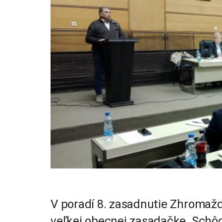
V poradí 8. zasadnutie Zhromažd
veľkej obecnej zasadačke. Schôd