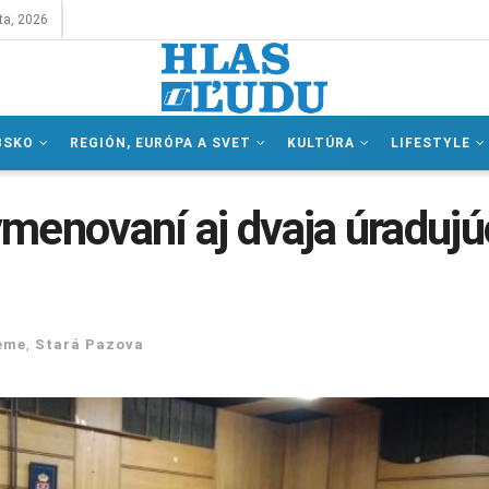
ta, 2026
BSKO
REGIÓN, EURÓPA A SVET
KULTÚRA
LIFESTYLE
menovaní aj dvaja úradujú
eme
,
Stará Pazova