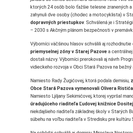
ktorých 24 osôb bolo ťažšie telesne zranených a
zahynuli dve osoby (chodec a motocyklista) v Sta
dopravných priestupkov
. Schválená je i Strat
– 2030 s Akčným plánom bezpečnosti v premávke
Výborníci väčšinou hlasov schválili aj rozhodnut
priemyselnej zóny v Starej Pazove
a centrálnej
dostali názvy. Výborníci prerokovali aj návrh Pro
vidieckeho rozvoja v Obci Stará Pazova na bežný 
Namiesto Rady Žugićovej, ktorá podala demisiu,
z
Obce Stará Pazova vymenovali Olivera Ristića
Namiesto Ljiljany Sekimićovej, ktorej vypršal mand
úradujúceho riaditeľa Ľudovej knižnice Dosit
niekdajšieho riaditeľa základnej školy v Starých 
súbehu na voľbu riaditeľa v Stredisku pre kultúru
Na schôdzi schválili aj demisiu Miroslava Nestoro