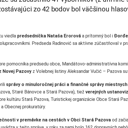
stávajúci zo 42 bodov bol väčšinou hlaso
u viedla
predsedníčka Nataša Erorová
a prítomný bol i
Đorđe
polupracovníkmi. Predseda Radinović sa aktívne zúčastňoval v pr
pre pomocníka predsedu obce, Mandátovo-administratívna komi
 z Novej Pazovy
z Volebnej listiny Aleksandar Vučić – Pazova sut
ili
správy o minuloročnej práci a finančné správy miestnych
Pazova, Staré Bánovce a Stará Pazova), tiež
verejných ustanoviz
pre kultúru Stará Pazova, Turistickej organizácie Obce Stará Paz
y a Obecnej prokuratúry.
ečnosti v premávke na cestách v Obci Stará Pazova
od zači
uvádza v tejto správe, v roku za nami bolo 162 dopravných nehô