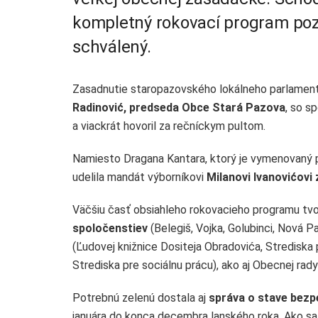
kompletný rokovací program pozo
schválený.
Zasadnutie staropazovského lokálneho parlament
Radinović, predseda Obce Stará Pazova
, so s
a viackrát hovoril za rečníckym pultom.
Namiesto Dragana Kantara, ktorý je vymenovaný 
udelila mandát výborníkovi
Milanovi Ivanovićovi
Väčšiu časť obsiahleho rokovacieho programu tvor
spoločenstiev
(Belegiš, Vojka, Golubinci, Nová 
(Ľudovej knižnice Dositeja Obradovića, Strediska 
Strediska pre sociálnu prácu), ako aj Obecnej rad
Potrebnú zelenú dostala aj
správa o stave bezp
januára do konca decembra lanského roka. Ako sa 