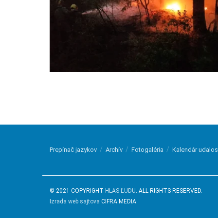
Prepínač jazykov
Archív
Fotogaléria
Kalendár udalos
© 2021 COPYRIGHT
HLAS ĽUDU
. ALL RIGHTS RESERVED.
Izrada web sajtova
CIFRA MEDIA.