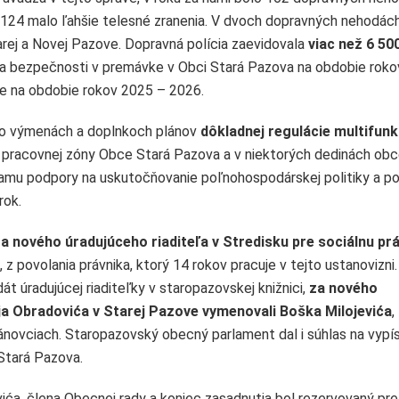
 124 malo ľahšie telesné zranenia. V dvoch dopravných nehodác
rej a Novej Pazove. Dopravná polícia zaevidovala
viac než 6 50
égia bezpečnosti v premávke v Obci Stará Pazova na obdobie rok
 na obdobie rokov 2025 – 2026.
ie o výmenách a doplnkoch plánov
dôkladnej regulácie multifunk
 pracovnej zóny Obce Stará Pazova a v niektorých dedinách obc
gramu podpory na uskutočňovanie poľnohospodárskej politiky a pol
rok.
a nového úradujúceho riaditeľa v Stredisku pre sociálnu pr
, z povolania právnika, ktorý 14 rokov pracuje v tejto ustanovizni.
át úradujúcej riaditeľky v staropazovskej knižnici,
za nového
eja Obradovića v Starej Pazove vymenovali Boška Milojevića
,
Bánovciach. Staropazovský obecný parlament dal i súhlas na vypí
 Stará Pazova.
vića, člena Obecnej rady a koniec zasadnutia bol rezervovaný pre