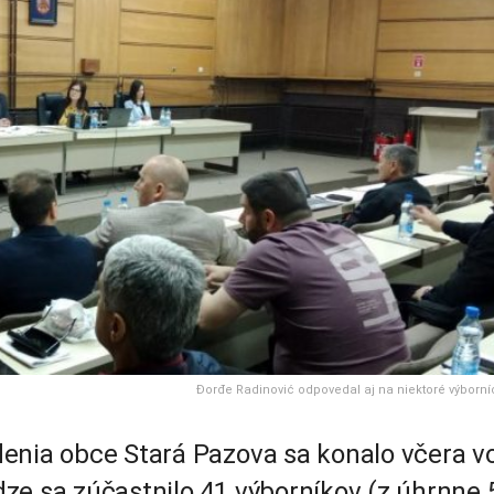
Đorđe Radinović odpovedal aj na niektoré výborní
enia obce Stará Pazova sa konalo včera v
ze sa zúčastnilo 41 výborníkov (z úhrnne 