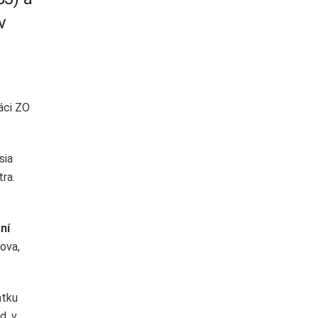
v
áci ZO
sia
ra.
ní
ova,
atku
d, v