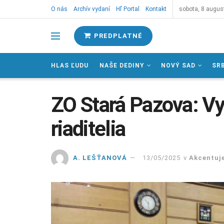
O nás
Archív vydaní
Hľ Portal
Kontakt
sobota, 8 augus
PREDPLATNÉ
HLAS ĽUDU
NAŠE DEDINY
NOVÝ SAD
SR
ZO Stará Pazova: Vy
riaditelia
A. LEŠŤANOVÁ
13/05/2025
v
Akcentuj