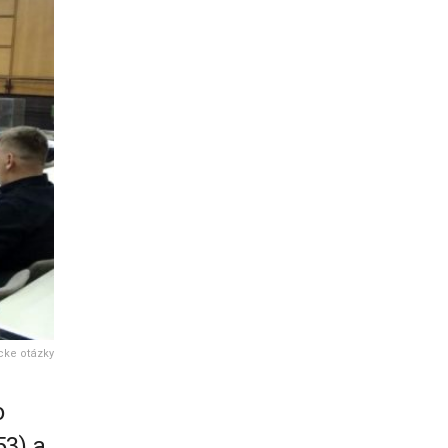
cke otázky
o
53) a