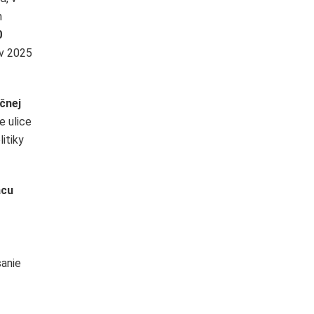
h
0
ov 2025
čnej
e ulice
itiky
ácu
sanie