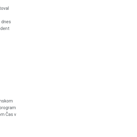
toval
o dnes
ident
dinskom
 program
om Čas v