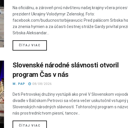
Na oficiálnu, a zároveň prvú návštevu našej krajiny včera prices
prezident Ukrajiny Volodymyr Zelenskyj. Foto:
facebook.com/buducnostsrbijeavucic Pred palácom Srbska h
za znenia hymien a za účasti čestnej stráže Gardy privítal prez
Srbska Aleksandar...
DETAILS
ČÍTAJ VIAC
Slovenské národné slávnosti otvoril
program Čas v nás
M. PAP
08/08/2026
Deti Petrovskej družiny vystúpili ako prvé V Slovenskom vojvo
divadle v Báčskom Petrovci sa včera večer uskutočnil vstupný
Slovenských národných slávností. Tohtoročný program s názv
nás prostredníctvom piesní, tancov...
DETAILS
ČÍTAJ VIAC