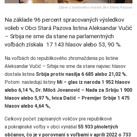
Záber z volebného miesta 36 v Starej Pazove
Na základe 96 percent spracovaných výsledkov
volieb v Obci Stará Pazova listina Aleksandar Vučić
– Srbija ne sme da stane na parlamentných
voľbách získala 17 143 hlasov alebo 53, 90 %.
Na voľbách do republikového zhromaždenia po listine
Aleksandar Vučić – Srbija ne sme da stane najviac hlasov
dostala listina
Srbija protiv nasilja 6 685 alebo 21,02 %.
Potom nasledujú listiny
Mi – glas iz naroda 1 952 hlasov
alebo 6,14 %, Dr. Miloš Jovanović – Nada za Srbiju 1 900
hlasov alebo 5,97 %, Ivica Dačić – Premijer Srbije 1 475
hlasov alebo 4,64 %,
Celkový počet zapísaných voličov pre republikové
a pokrajinské voľby v obci vynášal
55 933 plnoletých
občanov, čo je v porovnaní s voľbami v apríli 2022 o 733