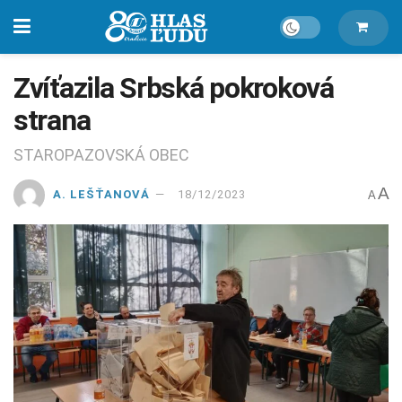
Zvíťazila Srbská pokroková
strana
STAROPAZOVSKÁ OBEC
A
A. LEŠŤANOVÁ
18/12/2023
A