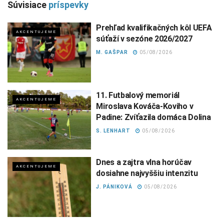
Súvisiace
príspevky
Prehľad kvalifikačných kôl UEFA
AKCENTUJEME
súťaží v sezóne 2026/2027
M. GAŠPAR
05/08/2026
11. Futbalový memoriál
AKCENTUJEME
Miroslava Kováča-Koviho v
Padine: Zvíťazila domáca Dolina
S. LENHART
05/08/2026
Dnes a zajtra vlna horúčav
AKCENTUJEME
dosiahne najvyššiu intenzitu
J. PÁNIKOVÁ
05/08/2026