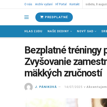
O nás
Archív vydaní
Hľ Portal
Kontakt
sobota, 8 augus
PREDPLATNÉ
HLAS ĽUDU
NAŠE DEDINY
NOVÝ SAD
SR
Bezplatné tréningy
Zvyšovanie zamestn
mäkkých zručností
J. PÁNIKOVÁ
14/07/2025
v
Akcentujem