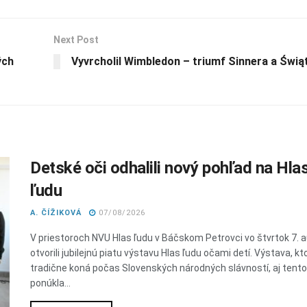
Next Post
ých
Vyvrcholil Wimbledon – triumf Sinnera a Świą
Detské oči odhalili nový pohľad na Hla
ľudu
A. ČÍŽIKOVÁ
07/08/2026
V priestoroch NVU Hlas ľudu v Báčskom Petrovci vo štvrtok 7. 
otvorili jubilejnú piatu výstavu Hlas ľudu očami detí. Výstava, kt
tradične koná počas Slovenských národných slávností, aj tent
ponúkla...