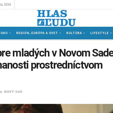
ta, 2026
BSKO
REGIÓN, EURÓPA A SVET
KULTÚRA
LIFESTYLE
 pre mladých v Novom Sade
anosti prostredníctvom
e
,
NOVÝ SAD