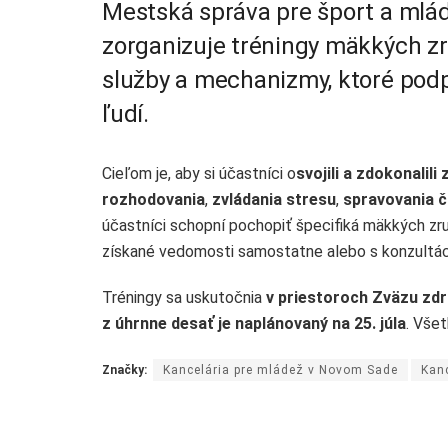
Mestská správa pre šport a mlá
zorganizuje tréningy mäkkých zru
služby a mechanizmy, ktoré pod
ľudí.
Cieľom je, aby si účastníci o
svojili a zdokonalil
rozhodovania
,
zvládania stresu
,
spravovania 
účastníci schopní pochopiť špecifiká mäkkých zručn
získané vedomosti samostatne alebo s konzultác
Tréningy sa uskutočnia
v priestoroch Zväzu zd
z úhrnne desať je naplánovaný na 25. júla
. Vše
Značky:
Kancelária pre mládež v Novom Sade
Kanc