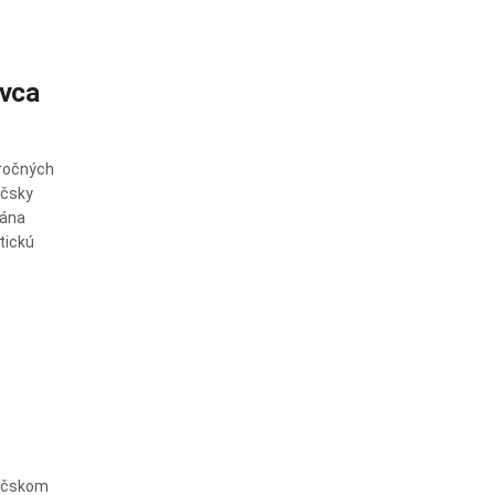
ovca
oročných
áčsky
Jána
stickú
Báčskom