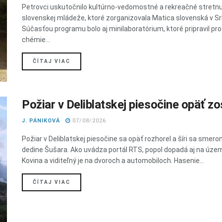
Petrovci uskutočnilo kultúrno-vedomostné a rekreačné stretnu
slovenskej mládeže, ktoré zorganizovala Matica slovenská v Sr
Súčasťou programu bolo aj minilaboratórium, ktoré pripravil pr
chémie...
DETAILS
ČÍTAJ VIAC
Požiar v Deliblatskej piesočine opäť zos
J. PÁNIKOVÁ
07/08/2026
Požiar v Deliblatskej piesočine sa opäť rozhorel a šíri sa smero
dedine Šušara. Ako uvádza portál RTS, popol dopadá aj na úze
Kovina a viditeľný je na dvoroch a automobiloch. Hasenie...
DETAILS
ČÍTAJ VIAC