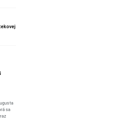
tekovej
s
augusta
orá sa
oraz