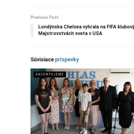
Previous Post
Londýnska Chelsea vyhrala na FIFA klubov
Majstrovstvách sveta v USA
Súvisiace
príspevky
AKCENTUJEME