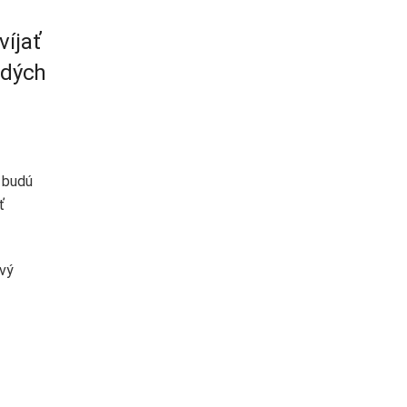
e
víjať
adých
 budú
ť
rvý