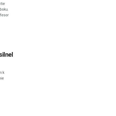
tie
bsku.
ofesor
ilnel
m k
mie