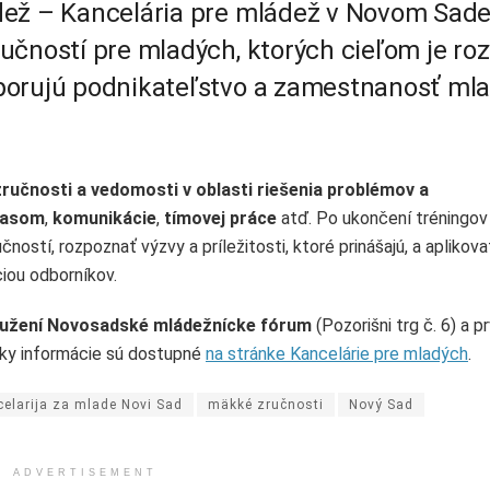
dež – Kancelária pre mládež v Novom Sad
čností pre mladých, ktorých cieľom je roz
porujú podnikateľstvo a zamestnanosť ml
i zručnosti a vedomosti v oblasti riešenia problémov a
časom
,
komunikácie
,
tímovej práce
atď. Po ukončení tréningov
ostí, rozpoznať výzvy a príležitosti, ktoré prinášajú, a aplikova
iou odborníkov.
ružení Novosadské mládežnícke fórum
(Pozorišni trg č. 6) a p
tky informácie sú dostupné
na stránke Kancelárie pre mladých
.
elarija za mlade Novi Sad
mäkké zručnosti
Nový Sad
ADVERTISEMENT