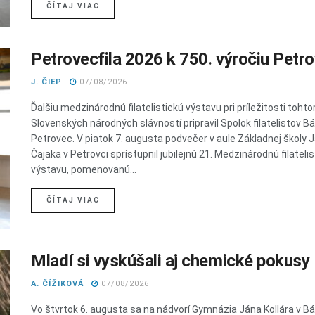
DETAILS
ČÍTAJ VIAC
Petrovecfila 2026 k 750. výročiu Petr
J. ČIEP
07/08/2026
Ďalšiu medzinárodnú filatelistickú výstavu pri príležitosti toht
Slovenských národných slávností pripravil Spolok filatelistov B
Petrovec. V piatok 7. augusta podvečer v aule Základnej školy 
Čajaka v Petrovci sprístupnil jubilejnú 21. Medzinárodnú filateli
výstavu, pomenovanú...
DETAILS
ČÍTAJ VIAC
Mladí si vyskúšali aj chemické pokusy
A. ČÍŽIKOVÁ
07/08/2026
Vo štvrtok 6. augusta sa na nádvorí Gymnázia Jána Kollára v 