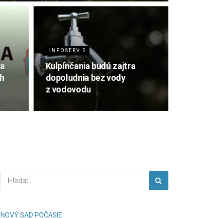
INFOSERVIS
ia
Kulpínčania budú zajtra
h
dopoludnia bez vody
z vodovodu
NOVÝ SAD POČASIE