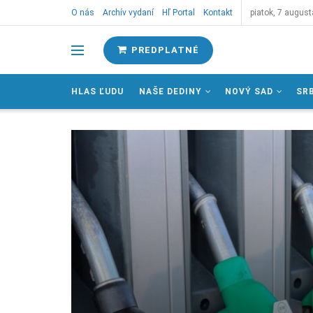
O nás
Archív vydaní
Hľ Portal
Kontakt
piatok, 7 august
PREDPLATNÉ
HLAS ĽUDU
NAŠE DEDINY
NOVÝ SAD
SR