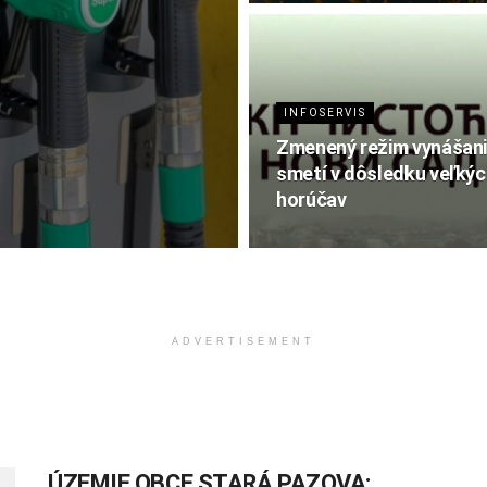
INFOSERVIS
Zmenený režim vynášan
smetí v dôsledku veľkýc
horúčav
ADVERTISEMENT
ÚZEMIE OBCE STARÁ PAZOVA: