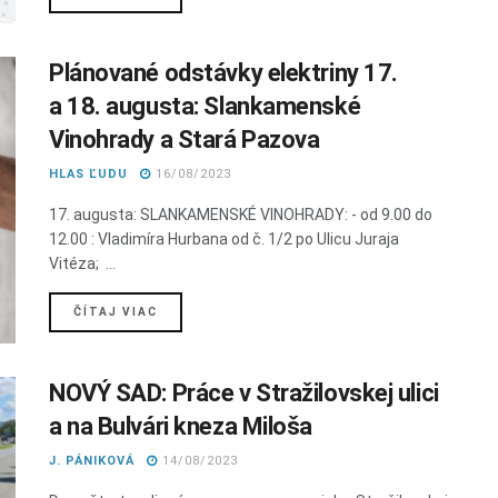
Plánované odstávky elektriny 17.
a 18. augusta: Slankamenské
Vinohrady a Stará Pazova
HLAS ĽUDU
16/08/2023
17. augusta: SLANKAMENSKÉ VINOHRADY: - od 9.00 do
12.00 : Vladimíra Hurbana od č. 1/2 po Ulicu Juraja
Vitéza; ...
DETAILS
ČÍTAJ VIAC
NOVÝ SAD: Práce v Stražilovskej ulici
a na Bulvári kneza Miloša
J. PÁNIKOVÁ
14/08/2023