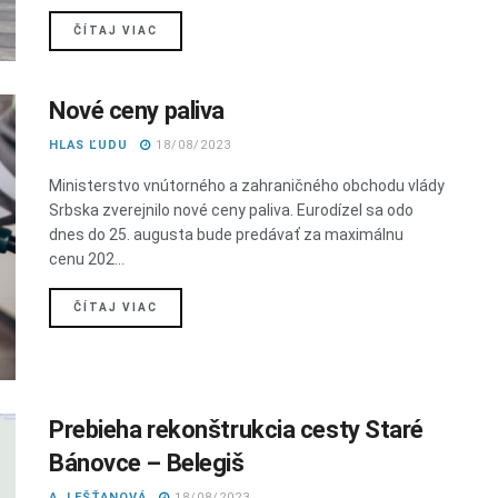
DETAILS
ČÍTAJ VIAC
Nové ceny paliva
HLAS ĽUDU
18/08/2023
Ministerstvo vnútorného a zahraničného obchodu vlády
Srbska zverejnilo nové ceny paliva. Eurodízel sa odo
dnes do 25. augusta bude predávať za maximálnu
cenu 202...
DETAILS
ČÍTAJ VIAC
Prebieha rekonštrukcia cesty Staré
Bánovce – Belegiš
A. LEŠŤANOVÁ
18/08/2023