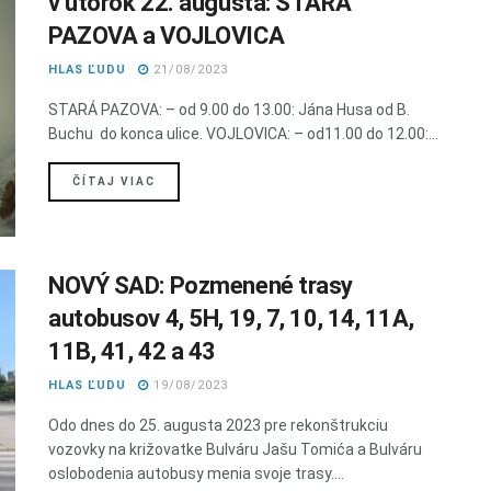
v utorok 22. augusta: STARÁ
PAZOVA a VOJLOVICA
HLAS ĽUDU
21/08/2023
STARÁ PAZOVA: – od 9.00 do 13.00: Jána Husa od B.
Buchu do konca ulice. VOJLOVICA: – od11.00 do 12.00:...
DETAILS
ČÍTAJ VIAC
NOVÝ SAD: Pozmenené trasy
autobusov 4, 5H, 19, 7, 10, 14, 11A,
11B, 41, 42 a 43
HLAS ĽUDU
19/08/2023
Odo dnes do 25. augusta 2023 pre rekonštrukciu
vozovky na križovatke Bulváru Jašu Tomića a Bulváru
oslobodenia autobusy menia svoje trasy....