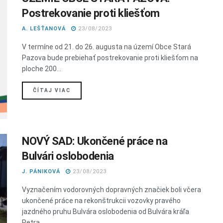
Postrekovanie proti kliešťom
A. LEŠŤANOVÁ
23/08/2023
V termíne od 21. do 26. augusta na území Obce Stará
Pazova bude prebiehať postrekovanie proti kliešťom na
ploche 200...
DETAILS
ČÍTAJ VIAC
NOVÝ SAD: Ukončené práce na
Bulvári oslobodenia
J. PÁNIKOVÁ
23/08/2023
Vyznačením vodorovných dopravných značiek boli včera
ukončené práce na rekonštrukcii vozovky pravého
jazdného pruhu Bulvára oslobodenia od Bulvára kráľa
Petra...