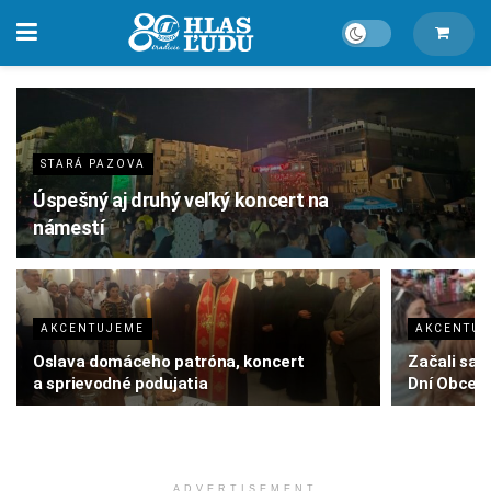
STARÁ PAZOVA
Úspešný aj druhý veľký koncert na
námestí
AKCENTUJEME
AKCENTU
Oslava domáceho patróna, koncert
Začali sa d
a sprievodné podujatia
Dní Obce 
ADVERTISEMENT