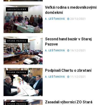
Veľká rodina s medovníkovými
AKCENTUJEME
domčekmi
A. LEŠŤANOVÁ
20/12/2021
Second hand bazár v Starej
STARÁ PAZOVA
Pazove
A. LEŠŤANOVÁ
16/12/2021
Podpísali Chartu o zbrataní
STARÁ PAZOVA
A. LEŠŤANOVÁ
11/12/2021
Zasadali výborníci ZO Stará
STARÁ PAZOVA