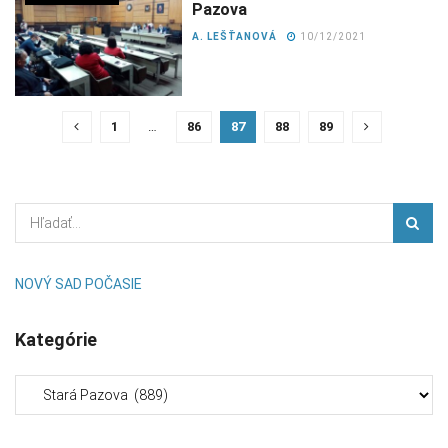
Pazova
A. LEŠŤANOVÁ
10/12/2021
1
…
86
87
88
89
NOVÝ SAD POČASIE
Kategórie
Kategórie