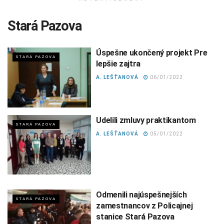
Stará Pazova
Úspešne ukončený projekt Pre
STARÁ PAZOVA
lepšie zajtra
A. LEŠŤANOVÁ
06/01/2022
Udelili zmluvy praktikantom
STARÁ PAZOVA
A. LEŠŤANOVÁ
05/01/2022
Odmenili najúspešnejších
STARÁ PAZOVA
zamestnancov z Policajnej
stanice Stará Pazova