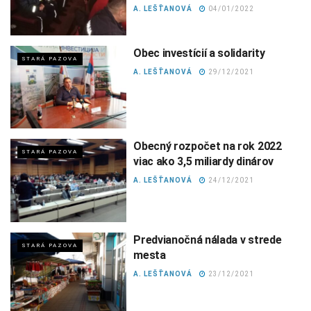
A. LEŠŤANOVÁ
04/01/2022
Obec investícií a solidarity
STARÁ PAZOVA
A. LEŠŤANOVÁ
29/12/2021
Obecný rozpočet na rok 2022
STARÁ PAZOVA
viac ako 3,5 miliardy dinárov
A. LEŠŤANOVÁ
24/12/2021
Predvianočná nálada v strede
STARÁ PAZOVA
mesta
A. LEŠŤANOVÁ
23/12/2021