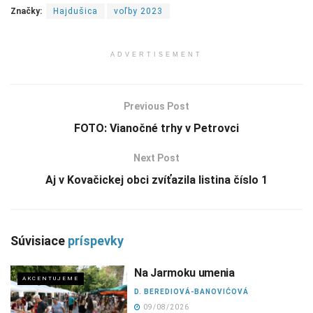
Značky:
Hajdušica
voľby 2023
ADVERTISEMENT
Previous Post
FOTO: Vianočné trhy v Petrovci
Next Post
Aj v Kovačickej obci zvíťazila listina číslo 1
Súvisiace
príspevky
Na Jarmoku umenia
AKCENTUJEME
D. BEREDIOVÁ-BANOVIĆOVÁ
09/08/2026