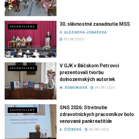
30. slávnostné zasadnutie MSS
AKCENTUJEME
O. GLÓZIKOVÁ-JONÁŠOVÁ
09/08/2026
V GJK v Báčskom Petrovci
AKCENTUJEME
prezentovali tvorbu
dolnozemských autoriek
M. DOMONIOVÁ
09/08/2026
SNS 2026: Stretnutie
AKCENTUJEME
zdravotníckych pracovníkov bolo
venované pankreatitíde
A. ČÍŽIKOVÁ
08/08/2026