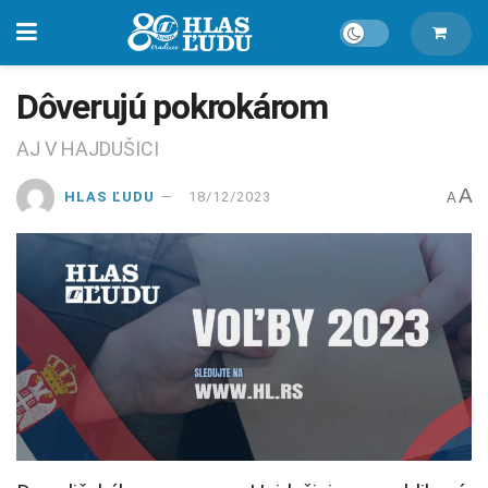
Dôverujú pokrokárom
AJ V HAJDUŠICI
A
HLAS ĽUDU
18/12/2023
A