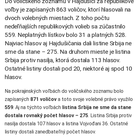
Do voličského zoznamu v Hajdušici za republikové
voľby je zapísaných 863 voličov, ktorí hlasovali na
dvoch volebných miestach. Z toho počtu
nedeľňajších republikových volieb sa zúčastnilo
559. Neplatných lístkov bolo 31 a platných 528.
Najviac hlasov aj Hajdušičania dali listine Srbija ne
sme da stane – 275. Na druhom mieste je listina
Srbija protiv nasilja, ktorá dostala 113 hlasov.
Ostatné listiny dostali pod 20, niektoré aj spod 10
hlasov.
Na pokrajinských voľbách do voličského zoznamu bolo
zapísaných
871 voličov
a toto svoje volebné právo využilo
559
. Aj na týchto voľbách
listina Srbija ne sme da stane
dostala rovnaký počet hlasov – 275
. Listina Srbija protiv
nasilja dostala 107 hlasov a listina Vojvođani 36. Ostatné
listiny dostali zanedbateľný počet hlasov.