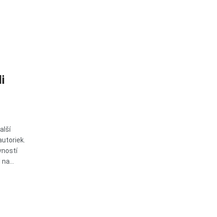
i
alší
utoriek.
vností
na...