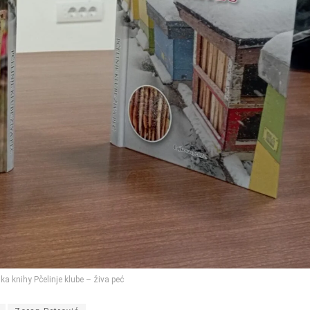
ka knihy Pčelinje klube – živa peć