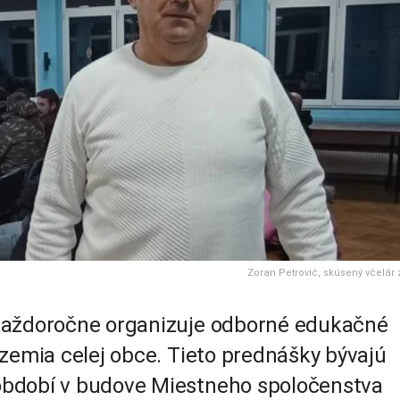
Zoran Petrović, skúsený včelár 
aždoročne organizuje odborné edukačné
územia celej obce. Tieto prednášky bývajú
období v budove Miestneho spoločenstva