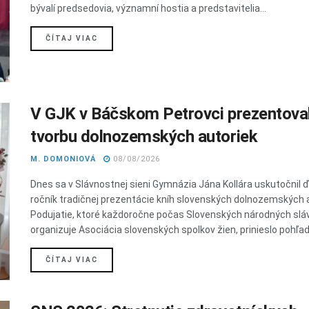
bývalí predsedovia, významní hostia a predstavitelia...
DETAILS
ČÍTAJ VIAC
V GJK v Báčskom Petrovci prezentoval
tvorbu dolnozemských autoriek
M. DOMONIOVÁ
08/08/2026
Dnes sa v Slávnostnej sieni Gymnázia Jána Kollára uskutočnil ď
ročník tradičnej prezentácie kníh slovenských dolnozemských a
Podujatie, ktoré každoročne počas Slovenských národných slá
organizuje Asociácia slovenských spolkov žien, prinieslo pohľad 
DETAILS
ČÍTAJ VIAC