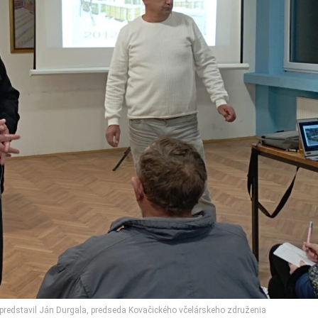
predstavil Ján Durgala, predseda Kovačického včelárskeho združenia