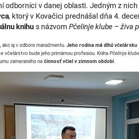
 odborníci v danej oblasti. Jedným z nich 
vca
, ktorý v Kovačici prednášal dňa 4. dec
uálnu knihu
s názvom
Pčelinje klube – živa 
a, ako aj v odbore manažmentu.
Jeho rodina má dlhú včelársku
že včelárstvo bude jeho primárnou profesiou. Kniha
Pčelinje klub
skumu zameraného na
činnosť včiel v zimnom období
.