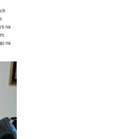
ych
e
ti na
om.
jú na