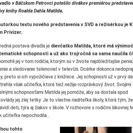
adlo v Báčskom Petrovci potešilo divákov premiérou predstave
ívy knihy Roalda Dahla Matilda.
autorkou textu nového predstavenia v SVD a režisérkou je K
 Privizer.
redná postava divadla je
dievčatko Matilda, ktoré má výnimo
ematické schopnosti a už ako trojročná sa sama naučila čí
omohli jej v tom rodičia, ktorým sú v živote najdôležitejšie penia
tenie a sledovanie telenoviel v televízii. Dcérke dokonca nedopraj
hy, preto si ich vypožičiava z knižnice. Jej schopnosti už v prvý d
trehla však učiteľka, ktorá tiež nežije rozprávkový život. Svojimi
elnými schopnosťami Matilda jej pomôže, aby sa dostala spod
tovlády jej zlej tetky. Je to vlastne riaditeľka školy, ktorá tým, že
ávidí deti, týra aj žiakov v škole. V rozhovore s rodičmi šikovnej 
k učiteľka nepochodila…
ohou tohto