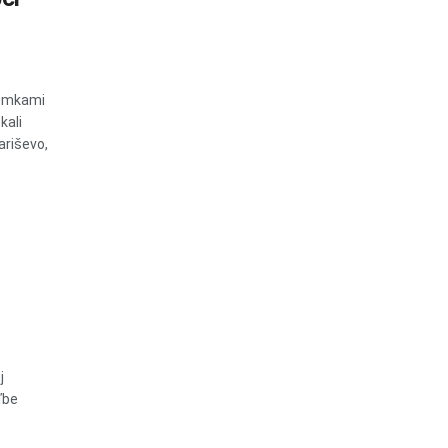
zemkami
kali
ariševo,
j
ľbe