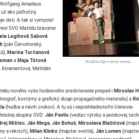
e Wolfgang Amadeus
už ako päťročný,
je deti. A tak si vymyslel
vení SVD Matildu bravúrne
ela Legíňová Sabová
h
(pán Červohorský,
ká),
Marína Turčanová
nsman
a
Maja Tótová
Rodičia žijú v inom svete…
Atramentová, Matildini
zniku nového vyše hodinového predstavenia prispeli i
Miroslav H
énograf, kostýmy a grafický dizajn propagačného materiálu) a
Ró
la
(hudba a návrh zvukov). A tu sú i neprehliadnuteľní členovia
hnickej skupiny SVD:
Ján Pavlis
(vedúci výroby a javiskovej techn
rej Mištec
,
Ján Mega
,
Ján Bohuš
,
Miroslava Blažićová
(majst
ny a rekvizít),
Milan Klinko
(majster svetla),
Ján Lomen
(majste