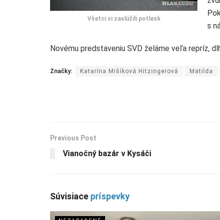
zvu
Pok
Všetci si zaslúžili potlesk
s n
Novému predstaveniu SVD želáme veľa repríz, dlh
Značky:
Katarína Mišíková Hitzingerová
Matilda
Previous Post
Vianočný bazár v Kysáči
Súvisiace
príspevky