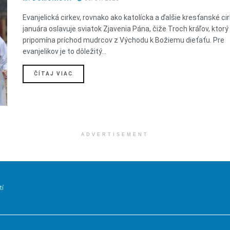
Evanjelická cirkev, rovnako ako katolícka a ďalšie kresťanské cirk
januára oslavuje sviatok Zjavenia Pána, čiže Troch kráľov, ktorý
pripomína príchod mudrcov z Východu k Božiemu dieťaťu. Pre
evanjelikov je to dôležitý...
DETAILS
ČÍTAJ VIAC
ADVERTISEMENT
tí