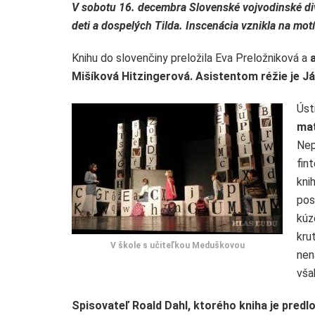
V sobotu 16. decembra Slovenské vojvodinské div
deti a dospelých Tilda. Inscenácia vznikla na mot
Knihu do slovenčiny preložila Eva Preložniková a
Mišíková Hitzingerová. Asistentom réžie je Ján
Úst
mat
Nep
fin
kni
pos
kúz
kru
V škole s učiteľkou Meduškovou
nen
vša
Spisovateľ Roald Dahl, ktorého kniha je predl