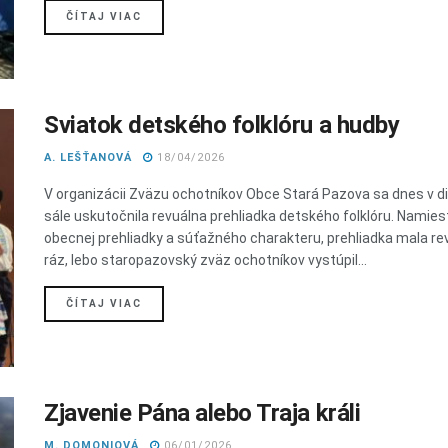
DETAILS
ČÍTAJ VIAC
Sviatok detského folklóru a hudby
A. LEŠŤANOVÁ
18/04/2026
V organizácii Zväzu ochotníkov Obce Stará Pazova sa dnes v d
sále uskutočnila revuálna prehliadka detského folklóru. Namies
obecnej prehliadky a súťažného charakteru, prehliadka mala re
ráz, lebo staropazovský zväz ochotníkov vystúpil...
DETAILS
ČÍTAJ VIAC
Zjavenie Pána alebo Traja králi
M. DOMONIOVÁ
06/01/2026