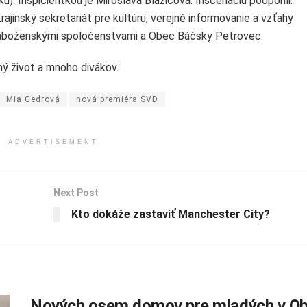
ku). Inšpicientkou je Miroslava Blažićová. Inscenáciu podporili:
rajinský sekretariát pre kultúru, verejné informovanie a vzťahy
áboženskými spoločenstvami a Obec Báčsky Petrovec.
ý život a mnoho divákov.
Mia Gedrová
nová premiéra SVD
ADVERTISEMENT
Next Post
Kto dokáže zastaviť Manchester City?
Nových osem domov pre mladých v Ob