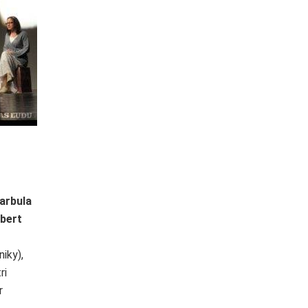
arbula
bert
iky),
ri
r