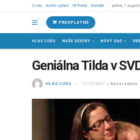
O nás
Archív vydaní
Hľ Portal
Kontakt
piatok, 7 august
PREDPLATNÉ
HLAS ĽUDU
NAŠE DEDINY
NOVÝ SAD
SR
Geniálna Tilda v SV
HLAS ĽUDU
17/12/2017
v
Nezaradené