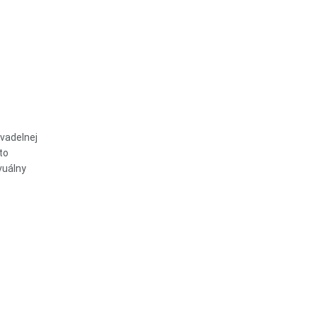
ivadelnej
to
vuálny