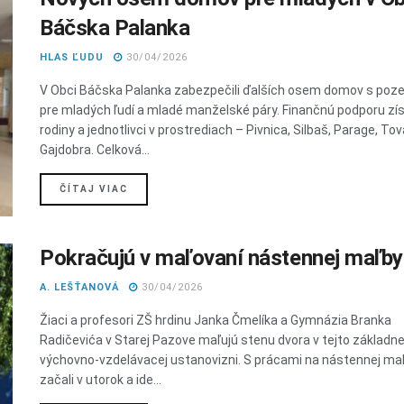
Báčska Palanka
HLAS ĽUDU
30/04/2026
V Obci Báčska Palanka zabezpečili ďalších osem domov s po
pre mladých ľudí a mladé manželské páry. Finančnú podporu zís
rodiny a jednotlivci v prostrediach – Pivnica, Silbaš, Parage, Tov
Gajdobra. Celková...
DETAILS
ČÍTAJ VIAC
Pokračujú v maľovaní nástennej maľby
A. LEŠŤANOVÁ
30/04/2026
Žiaci a profesori ZŠ hrdinu Janka Čmelíka a Gymnázia Branka
Radičevića v Starej Pazove maľujú stenu dvora v tejto základne
výchovno-vzdelávacej ustanovizni. S prácami na nástennej ma
začali v utorok a ide...