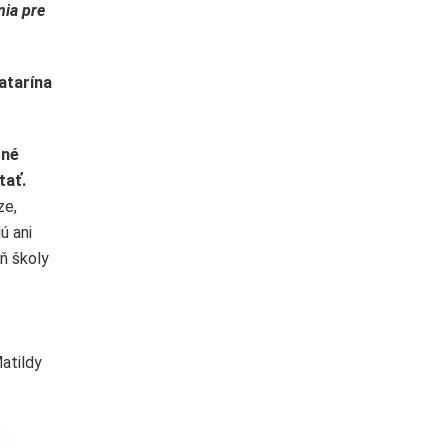
nia pre
atarína
čné
tať.
ze,
ú ani
eň školy
Matildy