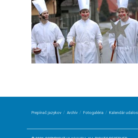
Prepínač jazykov
Archív
Fotogaléria
Kalendár udalos