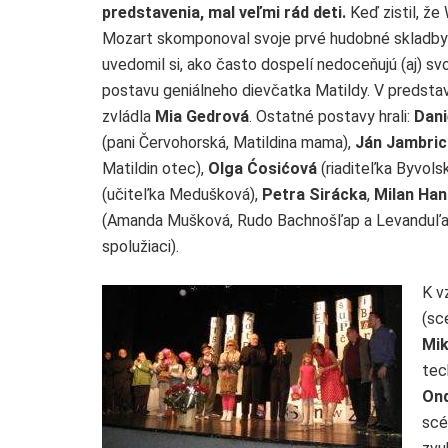
predstavenia, mal veľmi rád deti.
Keď zistil, ž
Mozart skomponoval svoje prvé hudobné skladby 
uvedomil si, ako často dospelí nedoceňujú (aj) svo
postavu geniálneho dievčatka Matildy. V predsta
zvládla
Mia Gedrová
. Ostatné postavy hrali:
Dani
(pani Červohorská, Matildina mama),
Ján Jambric
Matildin otec),
Olga Ćosićová
(riaditeľka Byvols
(učiteľka Medušková),
Petra Sirácka
,
Milan Ha
(Amanda Mušková, Rudo Bachnošľap a Levanduľa 
spolužiaci).
K v
(sc
Mik
tec
Ond
scé