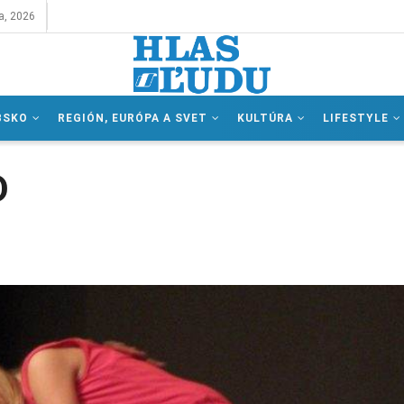
a, 2026
BSKO
REGIÓN, EURÓPA A SVET
KULTÚRA
LIFESTYLE
D