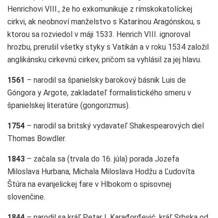
Henrichovi VIII., že ho exkomunikuje z rímskokatolíckej
cirkvi, ak neobnoví manželstvo s Katarínou Aragónskou, s
ktorou sa rozviedol v máji 1533. Henrich VIII. ignoroval
hrozbu, prerušil všetky styky s Vatikán a v roku 1534 založil
anglikánsku cirkevnú cirkev, pričom sa vyhlásil za jej hlavu.
1561
– narodil sa španielsky barokový básnik Luis de
Góngora y Argote, zakladateľ formalistického smeru v
španielskej literatúre (gongorizmus).
1754
– narodil sa britský vydavateľ Shakespearových diel
Thomas Bowdler.
1843
– začala sa (trvala do 16. júla) porada Jozefa
Miloslava Hurbana, Michala Miloslava Hodžu a Ľudovíta
Štúra na evanjelickej fare v Hlbokom o spisovnej
slovenčine.
1844
– narodil sa kráľ Petar I. Karađorđević, kráľ Srbska od