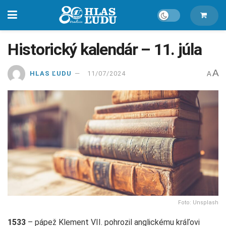
Historický kalendár – 11. júla
A
HLAS ĽUDU
11/07/2024
A
Foto: Unsplash
1533
– pápež Klement VII. pohrozil anglickému kráľovi