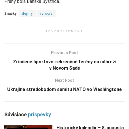
Prahy bola Banská Bystrica.
Značky:
dejiny
výročia
ADVERTISEMENT
Previous Post
Zriadené športovo-rekreačné terény na nábreží
v Novom Sade
Next Post
Ukrajina stredobodom samitu NATO vo Washingtone
Súvisiace
príspevky
Historický kalendár – 8. augusta