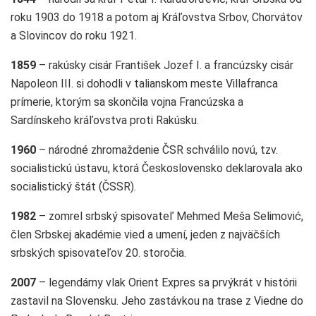
roku 1903 do 1918 a potom aj Kráľovstva Srbov, Chorvátov
a Slovincov do roku 1921.
1859
– rakúsky cisár František Jozef I. a francúzsky cisár
Napoleon III. si dohodli v talianskom meste Villafranca
prímerie, ktorým sa skončila vojna Francúzska a
Sardínskeho kráľovstva proti Rakúsku.
1960
– národné zhromaždenie ČSR schválilo novú, tzv.
socialistickú ústavu, ktorá Československo deklarovala ako
socialistický štát (ČSSR).
1982
– zomrel srbský spisovateľ Mehmed Meša Selimović,
člen Srbskej akadémie vied a umení, jeden z najväčších
srbských spisovateľov 20. storočia.
2007
– legendárny vlak Orient Expres sa prvýkrát v histórii
zastavil na Slovensku. Jeho zastávkou na trase z Viedne do