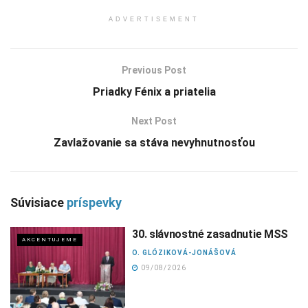
ADVERTISEMENT
Previous Post
Priadky Fénix a priatelia
Next Post
Zavlažovanie sa stáva nevyhnutnosťou
Súvisiace
príspevky
30. slávnostné zasadnutie MSS
AKCENTUJEME
O. GLÓZIKOVÁ-JONÁŠOVÁ
09/08/2026