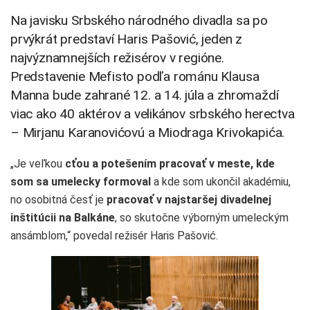
Na javisku Srbského národného divadla sa po
prvýkrát predstaví Haris Pašović, jeden z
najvýznamnejších režisérov v regióne.
Predstavenie Mefisto podľa románu Klausa
Manna bude zahrané 12. a 14. júla a zhromaždí
viac ako 40 aktérov a velikánov srbského herectva
– Mirjanu Karanovićovú a Miodraga Krivokapića.
„Je veľkou
cťou a potešením pracovať v meste, kde
som sa umelecky formoval
a kde som ukončil akadémiu,
no osobitná česť je
pracovať v najstaršej divadelnej
inštitúcii na Balkáne
, so skutočne výborným umeleckým
ansámblom,“ povedal režisér Haris Pašović.