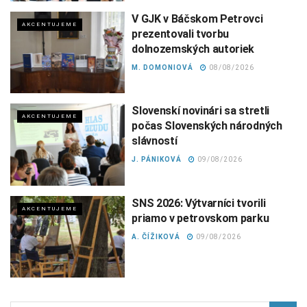
V GJK v Báčskom Petrovci
AKCENTUJEME
prezentovali tvorbu
dolnozemských autoriek
M. DOMONIOVÁ
08/08/2026
Slovenskí novinári sa stretli
AKCENTUJEME
počas Slovenských národných
slávností
J. PÁNIKOVÁ
09/08/2026
SNS 2026: Výtvarníci tvorili
AKCENTUJEME
priamo v petrovskom parku
A. ČÍŽIKOVÁ
09/08/2026