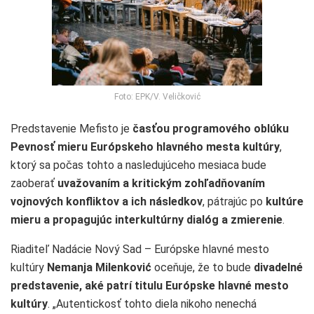
Foto: EPK/V. Veličković
Predstavenie Mefisto je
časťou programového oblúku
Pevnosť mieru Európskeho hlavného mesta kultúry
,
ktorý sa počas tohto a nasledujúceho mesiaca bude
zaoberať
uvažovaním a kritickým zohľadňovaním
vojnových konfliktov a ich následkov
, pátrajúc po
kultúre
mieru a propagujúc interkultúrny dialóg a zmierenie
.
Riaditeľ Nadácie Nový Sad – Európske hlavné mesto
kultúry
Nemanja Milenković
oceňuje, že to bude
divadelné
predstavenie, aké patrí titulu Európske hlavné mesto
kultúry
. „Autentickosť tohto diela nikoho nenechá