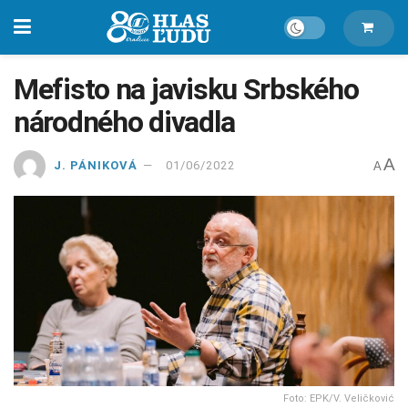
Mefisto na javisku Srbského
národného divadla
A
J. PÁNIKOVÁ
01/06/2022
A
Foto: EPK/V. Veličković