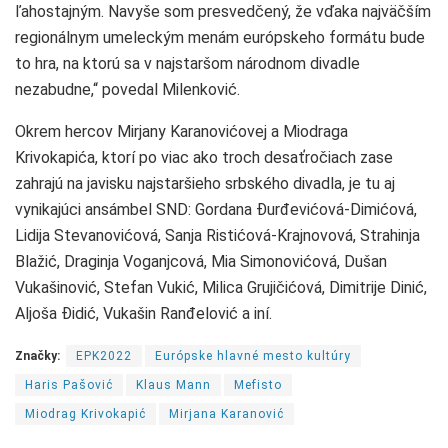
ľahostajným. Navyše som presvedčený, že vďaka najväčším
regionálnym umeleckým menám európskeho formátu bude
to hra, na ktorú sa v najstaršom národnom divadle
nezabudne,“ povedal Milenković.
Okrem hercov Mirjany Karanovićovej a Miodraga
Krivokapića, ktorí po viac ako troch desaťročiach zase
zahrajú na javisku najstaršieho srbského divadla, je tu aj
vynikajúci ansámbel SND: Gordana Đurđevićová-Dimićová,
Lidija Stevanovićová, Sanja Ristićová-Krajnovová, Strahinja
Blažić, Draginja Voganjcová, Mia Simonovićová, Dušan
Vukašinović, Stefan Vukić, Milica Grujičićová, Dimitrije Dinić,
Aljoša Đidić, Vukašin Ranđelović a iní.
Značky:
EPK2022
Európske hlavné mesto kultúry
Haris Pašović
Klaus Mann
Mefisto
Miodrag Krivokapić
Mirjana Karanović