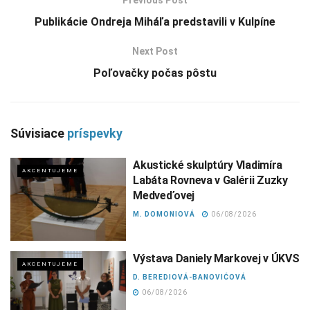
Previous Post
Publikácie Ondreja Miháľa predstavili v Kulpíne
Next Post
Poľovačky počas pôstu
Súvisiace
príspevky
Akustické skulptúry Vladimíra
AKCENTUJEME
Labáta Rovneva v Galérii Zuzky
Medveďovej
M. DOMONIOVÁ
06/08/2026
Výstava Daniely Markovej v ÚKVS
AKCENTUJEME
D. BEREDIOVÁ-BANOVIĆOVÁ
06/08/2026