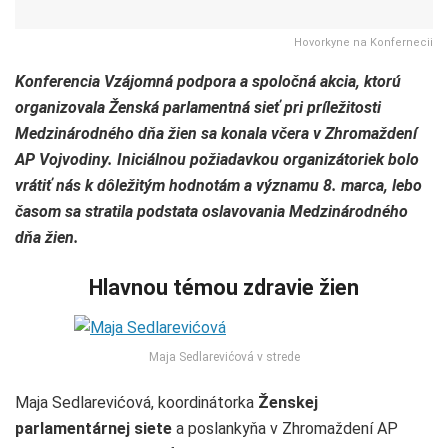
Hovorkyne na Konfernecii
Konferencia Vzájomná podpora a spoločná akcia, ktorú
organizovala Ženská parlamentná sieť pri príležitosti
Medzinárodného dňa žien sa konala včera v Zhromaždení
AP Vojvodiny. Iniciálnou požiadavkou organizátoriek bolo
vrátiť nás k dôležitým hodnotám a významu 8. marca, lebo
časom sa stratila podstata oslavovania Medzinárodného
dňa žien.
Hlavnou témou zdravie žien
Maja Sedlarevićová v strede
Maja Sedlarevićová, koordinátorka
Ženskej
parlamentárnej siete
a poslankyňa v Zhromaždení AP