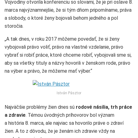
Vojvodiny otvorila konferenciu so slovami, že je pri oslave 8.
marca najvýznamnejšie, že si tým dňom pripomíname, práva
a slobody, o ktoré ženy bojovali behom jedného a pol
storočia.
„A tak dnes, v roku 2017 môžeme povedať, že si ženy
vybojovali právo voliť, právo na vlastné vzdelanie, právo
vybrať si robiť práce, ktoré chceme robiť, vybojovali sme si,
aby sa všetky tituly a názvy hovorili v ženskom rode, právo
na výber a právo, že môžeme mať výber.“
István Pásztor
Najväčšie problémy žien dnes sú
rodové násilia, trh práce
a zdravie
. Témou úvodných príhovorov bol význam
a história 8. marca, ale najviac sa hovorilo práve o zdraví
žien. A to z dôvodu, že je ženám ich zdravie vždy na