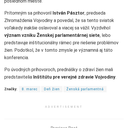
poslednom mieste.
Prítomným sa prihovoril
István Pásztor
, predseda
Zhromaždenia Vojvodiny a povedal, že sa tento sviatok
voľakedy inakšie oslavoval a viacej sa vážil. Vyzdvihol
význam vzniku Ženskej parlamentárnej siete
, lebo
predstavuje inštitucionálny rámec pre riešenie problémov
žien. Podotkol, že v tomto zmysle je významná aj táto
konferencia.
Po úvodných príhovoroch, prednášky o zdraví žien mali
predstavitelia
Inštitútu pre verejné zdravie Vojvodiny
.
Značky:
8. marec
Deň žien
Ženská parlamentná
ADVERTISEMENT