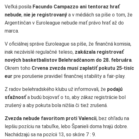
Veľká posila
Facundo Campazzo ani tentoraz hrať
nebude
,
nie je registrovaný
a v médiách sa píše o tom, že
Argentínčan v Euroleague nebude mať právo hrať až do
marca.
V oficiálnej správe Euroleague sa píše, že finančná komisia,
inak nezávislé regulačné teleso,
zakázala registrovať
nových basketbalistov Belehradčanom do 28. februára
.
Okrem toho
Crvena zvezda musí zaplatiť pokutu 25-tisíc
eur
pre porušenie pravidiel finančnej stability a fair-play.
Z radov belehradského klubu už informovali, že
podajú
sťažnosť
a budú bojovať o to, aby zákaz registrácie bol
zrušený a aby pokuta bola nižšia či tiež zrušená.
Zvezda nebude favoritom proti Valencii
, bez ohľadu na
lepšiu pozíciu na tabuľke, lebo Španieli doma hrajú dobre.
Nachádzajú sa na pozícii 13, so skóre 7 : 9.