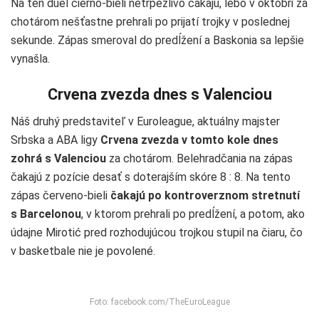
Na ten duel čierno-bieli netrpezlivo čakajú, lebo v októbri za
chotárom nešťastne prehrali po prijatí trojky v poslednej
sekunde. Zápas smeroval do predĺžení a Baskonia sa lepšie
vynašla.
Crvena zvezda dnes s Valenciou
Náš druhý predstaviteľ v Euroleague, aktuálny majster
Srbska a ABA ligy
Crvena zvezda v tomto kole dnes
zohrá s Valenciou
za chotárom. Belehradčania na zápas
čakajú z pozície desať s doterajším skóre 8 : 8. Na tento
zápas červeno-bieli
čakajú po kontroverznom stretnutí
s Barcelonou
, v ktorom prehrali po predĺžení, a potom, ako
údajne Mirotić pred rozhodujúcou trojkou stupil na čiaru, čo
v basketbale nie je povolené.
Foto: facebook.com/TheEuroLeague