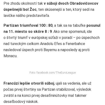
Pre zhodu okolností tak
v súboji dvoch Obradovićovcov
úspešnejší bol Žoc
, ten skúsenejší a ten, ktorý sedí na
lavičke nášho predstaviteľa.
Partizan triumfoval 100 : 80
, a tak sa na tabuľke
posunul
na 11. miesto so skóre 8 : 9
. Ako sme spomenuli, ide
o štvrtý triumf v európskej súťaži v poradí – po úspechoch
nad tureckým celkom Anadolu Efes a Fenerbahce
nasledoval úspech proti Bayernu a naposledy aj proti
Monacu.
Foto: facebook.com/TheEuroLeague
Francúzi lepšie otvorili súboj
, ujali sa vedenia, ale už
počas prvej štvrtiny sa Partizan stabilizoval, výsledok
zvrátil a na konci prvej desaťminútovky mal takmer
desaťbodový náskok.