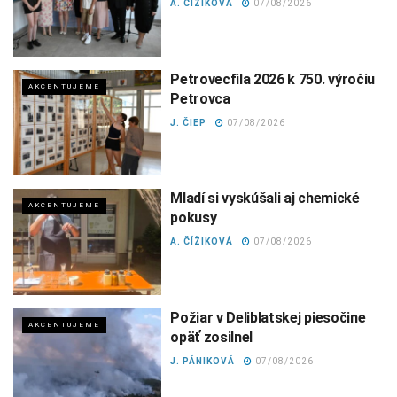
A. ČÍŽIKOVÁ
07/08/2026
Petrovecfila 2026 k 750. výročiu
AKCENTUJEME
Petrovca
J. ČIEP
07/08/2026
Mladí si vyskúšali aj chemické
AKCENTUJEME
pokusy
A. ČÍŽIKOVÁ
07/08/2026
Požiar v Deliblatskej piesočine
AKCENTUJEME
opäť zosilnel
J. PÁNIKOVÁ
07/08/2026