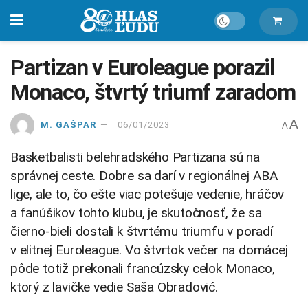
Partizan v Euroleague porazil
Monaco, štvrtý triumf zaradom
A
M. GAŠPAR
06/01/2023
A
Basketbalisti belehradského Partizana sú na
správnej ceste. Dobre sa darí v regionálnej ABA
lige, ale to, čo ešte viac potešuje vedenie, hráčov
a fanúšikov tohto klubu, je skutočnosť, že sa
čierno-bieli dostali k štvrtému triumfu v poradí
v elitnej Euroleague. Vo štvrtok večer na domácej
pôde totiž prekonali francúzsky celok Monaco,
ktorý z lavičke vedie Saša Obradović.