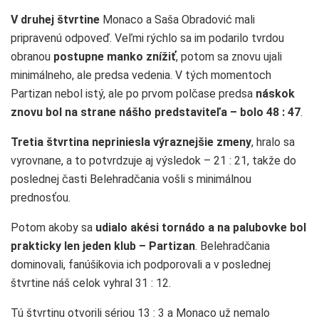
V druhej štvrtine
Monaco a Saša Obradović mali
pripravenú odpoveď. Veľmi rýchlo sa im podarilo tvrdou
obranou
postupne manko znížiť
, potom sa znovu ujali
minimálneho, ale predsa vedenia. V tých momentoch
Partizan nebol istý, ale po prvom polčase predsa
náskok
znovu bol na strane nášho predstaviteľa – bolo 48 : 47
.
Tretia štvrtina
nepriniesla výraznejšie zmeny
, hralo sa
vyrovnane, a to potvrdzuje aj výsledok – 21 : 21, takže do
poslednej časti Belehradčania vošli s minimálnou
prednosťou.
Potom akoby sa
udialo akési tornádo a na palubovke bol
prakticky len jeden klub – Partizan
. Belehradčania
dominovali, fanúšikovia ich podporovali a v poslednej
štvrtine náš celok vyhral 31 : 12.
Tú štvrtinu otvorili sériou 13 : 3 a Monaco už nemalo