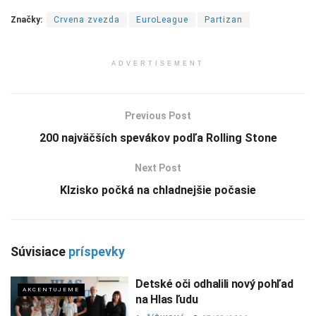
Značky:
Crvena zvezda
EuroLeague
Partizan
ADVERTISEMENT
Previous Post
200 najväčších spevákov podľa Rolling Stone
Next Post
Klzisko počká na chladnejšie počasie
Súvisiace
príspevky
Detské oči odhalili nový pohľad
AKCENTUJEME
na Hlas ľudu