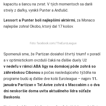
kapacitu a šancu na zvrat. V tých momentoch sa darili
strely z diaľky, vynikli Punter a Anđušić.
Lessort a Punter boli najlepšími aktérmi
, za Monaco
najlepšie zohral Okobo, ktorý dal 17 košov.
Foto: facebook.com/TheEuroLeague
Spomenuli sme, že Partizan dosiahol štvrtý triumf v poradí
a v optimistickom ovzduší čaká na ďalšie duely. Už
v nedeľu v rámci ABA ligy na domácej pôde zohrá so
záhrebskou Cibonou
a počas nasledujúceho týždňa na
programe budú aj ďalšie dve kolá Euroleague – najprv
11.
januára Partizan v Tel Avive zohrá s Maccabim
a
o dva
dni neskoršie doma uvíta aktuálneho lídra súťaže
Baskoniu
.