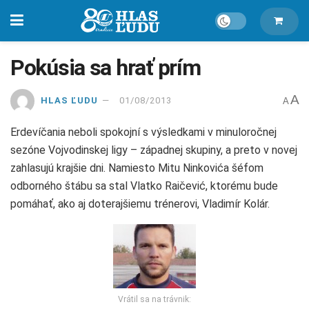
Pokúsia sa hrať prím
A
HLAS ĽUDU
01/08/2013
A
Erdevíčania neboli spokojní s výsledkami v minuloročnej
sezóne Vojvodinskej ligy – západnej skupiny, a preto v novej
zahlasujú krajšie dni. Namiesto Mitu Ninkovića šéfom
odborného štábu sa stal Vlatko Raičević, ktorému bude
pomáhať, ako aj doterajšiemu trénerovi, Vladimír Kolár.
Vrátil sa na trávnik: