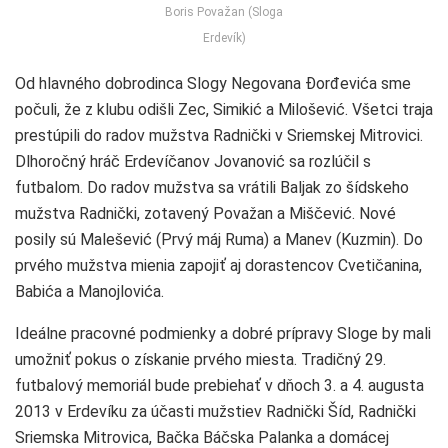
Boris Považan (Sloga
Erdevík)
Od hlavného dobrodinca Slogy Negovana Đorđevića sme
počuli, že z klubu odišli Zec, Simikić a Milošević. Všetci traja
prestúpili do radov mužstva Radnički v Sriemskej Mitrovici.
Dlhoročný hráč Erdevíčanov Jovanović sa rozlúčil s
futbalom. Do radov mužstva sa vrátili Baljak zo šídskeho
mužstva Radnički, zotavený Považan a Miščević. Nové
posily sú Malešević (Prvý máj Ruma) a Manev (Kuzmin). Do
prvého mužstva mienia zapojiť aj dorastencov Cvetičanina,
Babića a Manojlovića.
Ideálne pracovné podmienky a dobré prípravy Sloge by mali
umožniť pokus o získanie prvého miesta. Tradičný 29.
futbalový memoriál bude prebiehať v dňoch 3. a 4. augusta
2013 v Erdevíku za účasti mužstiev Radnički Šíd, Radnički
Sriemska Mitrovica, Bačka Báčska Palanka a domácej