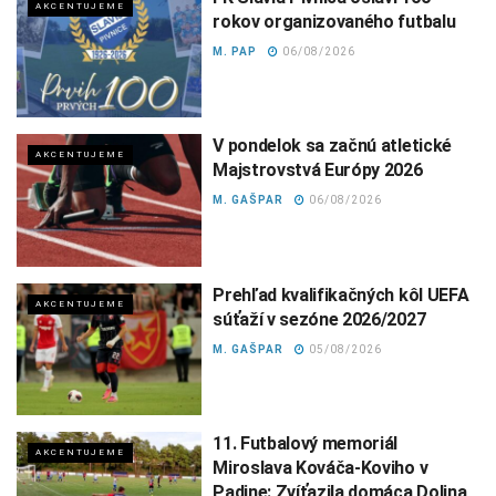
AKCENTUJEME
rokov organizovaného futbalu
M. PAP
06/08/2026
V pondelok sa začnú atletické
AKCENTUJEME
Majstrovstvá Európy 2026
M. GAŠPAR
06/08/2026
Prehľad kvalifikačných kôl UEFA
AKCENTUJEME
súťaží v sezóne 2026/2027
M. GAŠPAR
05/08/2026
11. Futbalový memoriál
AKCENTUJEME
Miroslava Kováča-Koviho v
Padine: Zvíťazila domáca Dolina