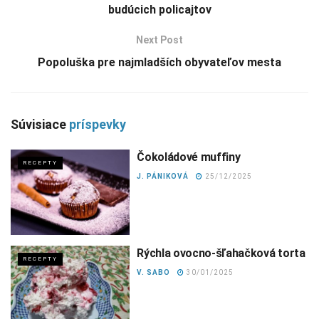
budúcich policajtov
Next Post
Popoluška pre najmladších obyvateľov mesta
Súvisiace
príspevky
Čokoládové muffiny
RECEPTY
J. PÁNIKOVÁ
25/12/2025
Rýchla ovocno-šľahačková torta
RECEPTY
V. SABO
30/01/2025