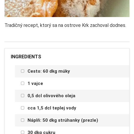
Tradičný recept, ktorý sa na ostrove Krk zachoval dodnes.
INGREDIENTS
Cesto: 60 dkg múky
1 vajce
0,5 dcl olivového oleja
cca 1,5 dcl teplej vody
Náplň: 50 dkg strúhanky (prezle)
30 dkg cukru