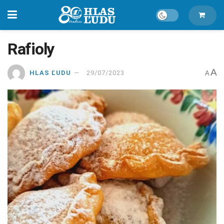
Rafioly
A
HLAS ĽUDU
29/07/2023
A