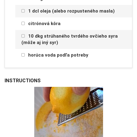
1 dcl oleja (alebo rozpusteného masla)
citrónová kôra
10 dkg strúhaného tvrdého ovčieho syra
(môže aj iný syr)
horúca voda podľa potreby
INSTRUCTIONS