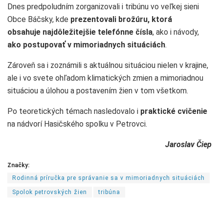
Dnes predpoludním zorganizovali i tribúnu vo veľkej sieni
Obce Báčsky, kde
prezentovali brožúru, ktorá
obsahuje najdôležitejšie telefónne čísla
, ako i návody,
ako postupovať v mimoriadnych situáciách
.
Zároveň sa i zoznámili s aktuálnou situáciou nielen v krajine,
ale i vo svete ohľadom klimatických zmien a mimoriadnou
situáciou a úlohou a postavením žien v tom všetkom.
Po teoretických témach nasledovalo i
praktické cvičenie
na nádvorí Hasičského spolku v Petrovci.
Jaroslav Čiep
Značky:
Rodinná príručka pre správanie sa v mimoriadnych situáciách
Spolok petrovských žien
tribúna