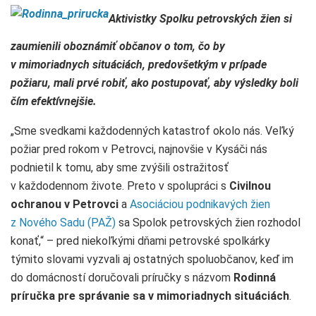
Aktivistky Spolku petrovských žien si
zaumienili oboznámiť občanov o tom, čo by
v mimoriadnych situáciách, predovšetkým v prípade
požiaru, mali prvé robiť, ako postupovať, aby výsledky boli
čím efektívnejšie.
„Sme svedkami každodenných katastrof okolo nás. Veľký
požiar pred rokom v Petrovci, najnovšie v Kysáči nás
podnietil k tomu, aby sme zvýšili ostražitosť
v každodennom živote. Preto v spolupráci s
Civilnou
ochranou v Petrovci
a
Asociáciou podnikavých žien
z Nového Sadu (PAŽ)
sa Spolok petrovských žien rozhodol
konať,“ – pred niekoľkými dňami petrovské spolkárky
týmito slovami vyzvali aj ostatných spoluobčanov, keď im
do domácností doručovali príručky s názvom
Rodinná
príručka pre správanie sa v mimoriadnych situáciách
.