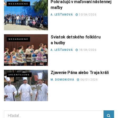
Pokračujú v maľovaní nástennej
NEZARADENÉ
maľby
A. LEŠŤANOVÁ
30/04/2026
Sviatok detského folklóru
NEZARADENÉ
a hudby
A. LEŠŤANOVÁ
18/04/2026
Zjavenie Pána alebo Traja králi
AKCENTUJEME
M. DOMONIOVÁ
06/01/2026