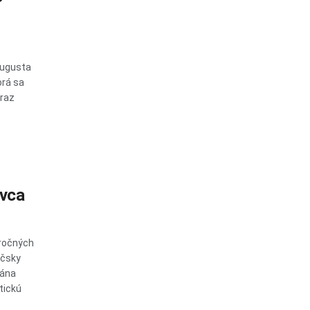
augusta
orá sa
oraz
ovca
oročných
áčsky
Jána
stickú