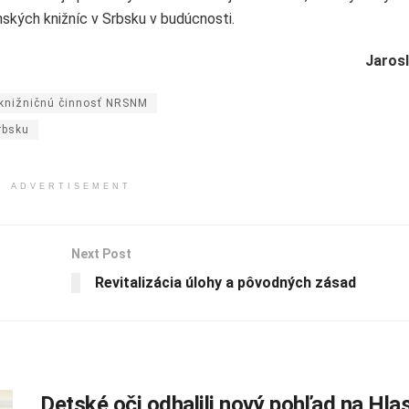
nských knižníc v Srbsku v budúcnosti.
Jarosl
 knižničnú činnosť NRSNM
rbsku
ADVERTISEMENT
Next Post
Revitalizácia úlohy a pôvodných zásad
Detské oči odhalili nový pohľad na Hla