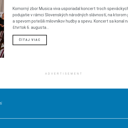
Komorný zbor Musica viva usporiadal koncert troch speváckych
podujatie v rámci Slovenských národných slávností, na ktorom pr
a spevom potešili milovníkov hudby a spevu. Koncert sa konal n
štvrtok 6. augusta...
DETAILS
ČÍTAJ VIAC
ADVERTISEMENT
tí