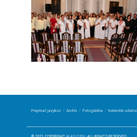
Prepínač jazykov
Archív
Fotogaléria
Kalendár udalos
© 2021 COPYRIGHT
HLAS ĽUDU
. ALL RIGHTS RESERVED.