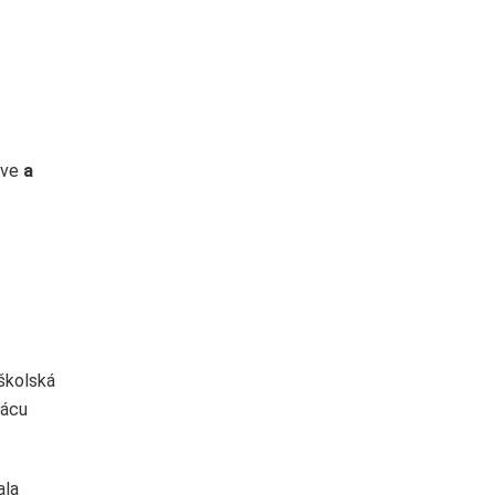
tve
a
 školská
rácu
ala