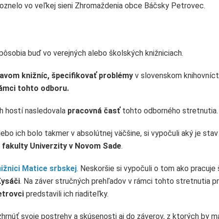
oznelo vo veľkej sieni Zhromaždenia obce Báčsky Petrovec.
í pôsobia buď vo verejných alebo školských knižniciach.
avom knižníc, špecifikovať problémy
v slovenskom knihovníc
ámci tohto odboru.
ch hostí nasledovala
pracovná časť
tohto odborného stretnutia.
 lebo ich bolo takmer v absolútnej väčšine, si vypočuli aký je stav
ej fakulty Univerzity v Novom Sade
.
ižnici Matice srbskej
. Neskoršie si vypočuli o tom ako pracuje
Kysáči
. Na záver stručných prehľadov v rámci tohto stretnutia p
etrovci
predstavili ich riaditeľky.
i zhrnúť svoje postrehy a skúsenosti aj do záverov, z ktorých by m