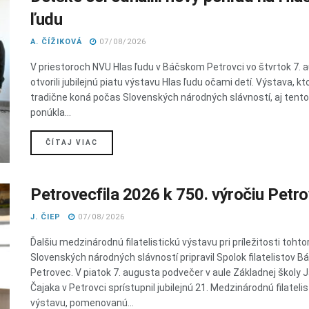
ľudu
A. ČÍŽIKOVÁ
07/08/2026
V priestoroch NVU Hlas ľudu v Báčskom Petrovci vo štvrtok 7. 
otvorili jubilejnú piatu výstavu Hlas ľudu očami detí. Výstava, kt
tradične koná počas Slovenských národných slávností, aj tent
ponúkla...
DETAILS
ČÍTAJ VIAC
Petrovecfila 2026 k 750. výročiu Petr
J. ČIEP
07/08/2026
Ďalšiu medzinárodnú filatelistickú výstavu pri príležitosti toht
Slovenských národných slávností pripravil Spolok filatelistov B
Petrovec. V piatok 7. augusta podvečer v aule Základnej školy 
Čajaka v Petrovci sprístupnil jubilejnú 21. Medzinárodnú filateli
výstavu, pomenovanú...