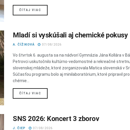
DETAILS
ČÍTAJ VIAC
Mladí si vyskúšali aj chemické pokusy
A. ČÍŽIKOVÁ
07/08/2026
Vo štvrtok 6. augusta sa na nádvorí Gymnázia Jána Kollára v 
Petrovci uskutočnilo kultúrno-vedomostné a rekreačné stretnu
slovenskej mládeže, ktoré zorganizovala Matica slovenská v Sr
Súčasťou programu bolo aj minilaboratórium, ktoré pripravil pr
chémie...
DETAILS
ČÍTAJ VIAC
SNS 2026: Koncert 3 zborov
J. ČIEP
07/08/2026