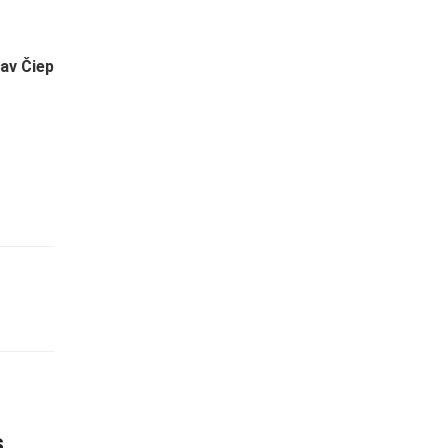
av Čiep
s