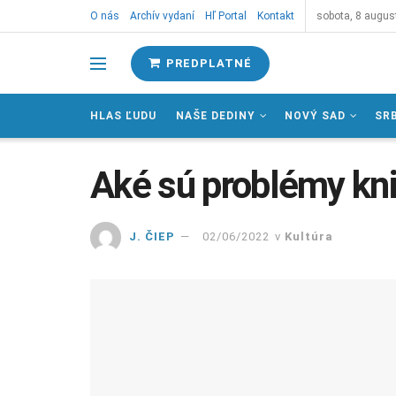
O nás
Archív vydaní
Hľ Portal
Kontakt
sobota, 8 augus
PREDPLATNÉ
HLAS ĽUDU
NAŠE DEDINY
NOVÝ SAD
SR
Aké sú problémy kn
J. ČIEP
02/06/2022
v
Kultúra