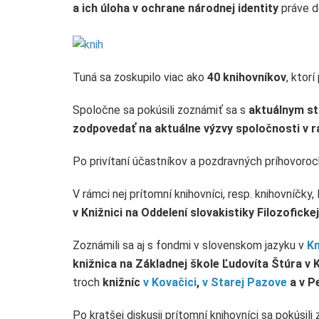
a ich úloha v ochrane národnej identity
práve d
Tuná sa zoskupilo viac ako
40 knihovníkov
, ktor
Spoločne sa pokúsili zoznámiť sa s
aktuálnym st
zodpovedať na aktuálne výzvy spoločnosti v r
Po privítaní účastníkov a pozdravných príhovoro
V rámci nej prítomní knihovníci, resp. knihovníčky,
v Knižnici na Oddelení slovakistiky Filozofick
Zoznámili sa aj s fondmi v slovenskom jazyku v
Kn
knižnica na Základnej škole Ľudovíta Štúra v 
troch
knižníc
v Kovačici
,
v Starej Pazove
a v P
Po kratšej diskusii prítomní knihovníci sa pokúsil