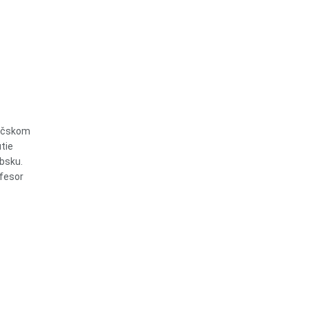
Báčskom
tie
bsku.
ofesor