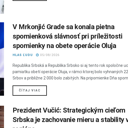
V Mrkonjić Grade sa konala pietna
spomienková slávnosť pri príležitosti
spomienky na obete operácie Oluja
HLAS ĽUDU
05/08/2026
Republika Srbská a Republika Srbsko si aj tento rok spoločne uct
pamiatku obetí operácie Oluja, v rámci ktorej bolo vyhnaných 2
Srbov a približne 2 000 bolo zabitých. Na pripomienke Dňa spomi
DETAILS
ČÍTAJ VIAC
Prezident Vučić: Strategickým cieľom
Srbska je zachovanie mieru a stability 