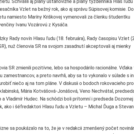
zletu. Schválili aj plány ustanovizne a plány týždenníka Hlas ľudu
esačníka Vzlet na bežný rok, ako aj správu Súpisovej komisie. D
etu namiesto Maríny Kriškovej vymenovali za členku študentku
venčiny Ivanu Vozárovú z Kysáča.
zky Rady novín Hlasu ľudu (18. februára), Rady časopisu Vzlet (
R), nuž členovia SR na svojom zasadnutí akceptovali aj mienky
ia SR zmienili pozitívne, lebo sa hospodárilo racionálne. Vďaka
 zamestnancov, a preto navrhli, aby sa to vykonalo v súlade s inf
robiť niečo aj na tom pláne. V diskusii o bodoch rokovacieho pr
a Sklabinská, Mária Kotvášová-Jonášová, Veno Nechvátal, predsed
p a Vladimír Hudec. Na schôdzi boli prítomní i predseda Dozornej
k, ako i šéfredaktori Hlasu ľudu a Vzletu – Michal Ďuga a Stevan
vizne sa poukázalo na to, že je v redakcii zmenšený počet novinár