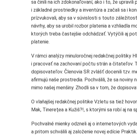
sa činili na ich zdokonaľovaní, ako i to, že upravil
i základné prostriedky a inventúra a začali sa i ko
prízvukovali, aby sa v súvislosti s touto záležito
návrhy, aby sa urobil rozbor platenia a vzhliadla
ktorých treba častejšie odchádzať. Vytýčili aj pot
platenie.
V rámci analýzy minuloročnej redakčnej politiky
i pracovať na zachovaní počtu strán a čitateľov. T
dopisovateľov. Členovia SR zvlášť docenili tzv. m
afirmujú naše prostredia. Pochválili, že sa noviny
mimo našej menšiny. Zhodli sa v tom, že dopisova
O vlaňajšej redakčnej politike Vzletu sa tiež hov
Mak, Tinereţea a Kužiš?!, s ktorými sa robí aj na
Pochvalné mienky odzneli aj o internetových vyda
a pritom schválili aj založenie novej edície Prakt