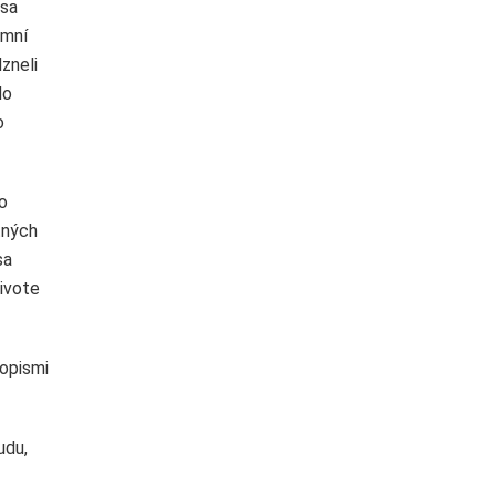
 sa
omní
dzneli
do
o
o
tných
sa
živote
sopismi
udu,