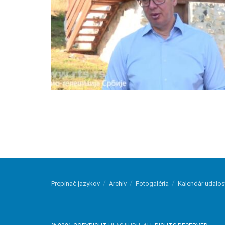
Prepínač jazykov
Archív
Fotogaléria
Kalendár udalos