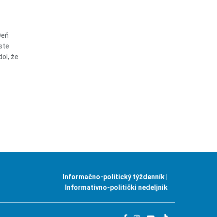
Deň
ste
ol, že
Informačno-politický týždenník |
Informativno-politički nedeljnik