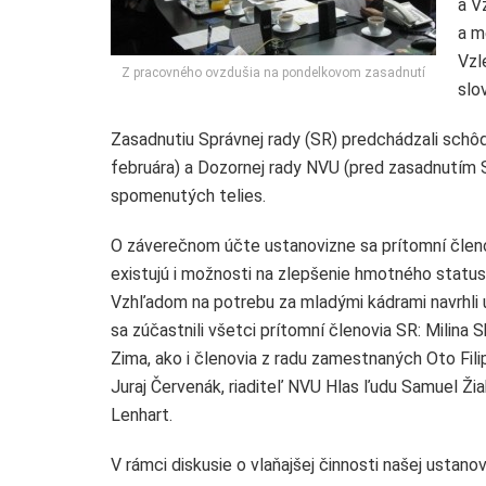
a V
a m
Vzl
Z pracovného ovzdušia na pondelkovom zasadnutí
slo
Zasadnutiu Správnej rady (SR) predchádzali schôd
februára) a Dozornej rady NVU (pred zasadnutím S
spomenutých telies.
O záverečnom účte ustanovizne sa prítomní členov
existujú i možnosti na zlepšenie hmotného statusu
Vzhľadom na potrebu za mladými kádrami navrhli u
sa zúčastnili všetci prítomní členovia SR: Milin
Zima, ako i členovia z radu zamestnaných Oto Fili
Juraj Červenák, riaditeľ NVU Hlas ľudu Samuel Žia
Lenhart.
V rámci diskusie o vlaňajšej činnosti našej ustano