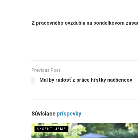
Z pracovného ovzdušia na pondelkovom zasa
Previous Post
Mal by radosť z práce hŕstky nadšencov
Súvisiace
príspevky
AKCENTUJEME