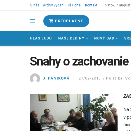
O nás
Archív vydaní
Hľ Portal
Kontakt
piatok, 7 august
PREDPLATNÉ
HLAS ĽUDU
NAŠE DEDINY
NOVÝ SAD
SR
Snahy o zachovanie 
J. PÁNIKOVÁ
27/02/2013
v
Politika
,
Vo
ZA
Na 
v p
čin