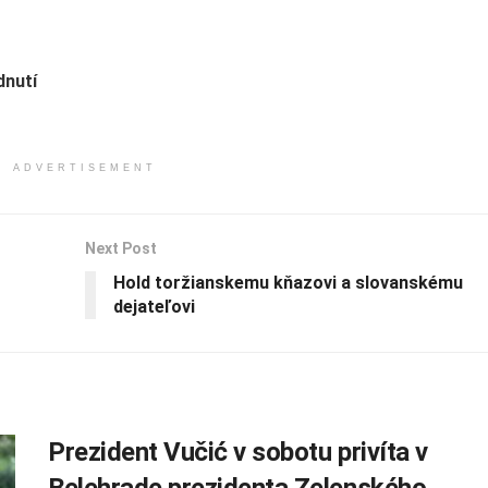
dnutí
ADVERTISEMENT
Next Post
Hold toržianskemu kňazovi a slovanskému
dejateľovi
Prezident Vučić v sobotu privíta v
Belehrade prezidenta Zelenského