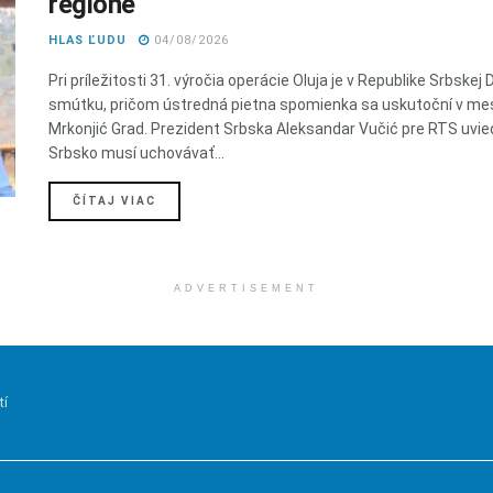
regióne
HLAS ĽUDU
04/08/2026
Pri príležitosti 31. výročia operácie Oluja je v Republike Srbskej 
smútku, pričom ústredná pietna spomienka sa uskutoční v me
Mrkonjić Grad. Prezident Srbska Aleksandar Vučić pre RTS uvied
Srbsko musí uchovávať...
DETAILS
ČÍTAJ VIAC
ADVERTISEMENT
tí