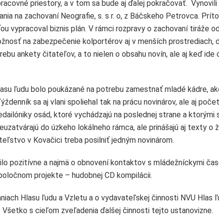
i pracovné priestory, a v tom sa bude aj ďalej pokračovať. Vynovili
nania na zachovaní Neografie, s. s r. o, z Báčskeho Petrovca. Prít
sťou vypracoval biznis plán. V rámci rozpravy o zachovaní tiráže o
 možnosť na zabezpečenie kolportérov aj v menších prostrediach, 
rebu ankety čitateľov, a to nielen o obsahu novín, ale aj keď ide 
 Hlasu ľudu bolo poukázané na potrebu zamestnať mladé kádre, ak
ýždenník sa aj vlani spoliehal tak na prácu novinárov, ale aj poče
edailóniky osád, ktoré vychádzajú na poslednej strane a ktorými 
 neuzatvárajú do úzkeho lokálneho rámca, ale prinášajú aj texty o 
teľstvo v Kovačici treba posilniť jedným novinárom.
orilo pozitívne a najmä o obnovení kontaktov s mládežníckymi ča
 spoločnom projekte – hudobnej CD kompilácii.
niach Hlasu ľudu a Vzletu a o vydavateľskej činnosti NVU Hlas ľ
ik. Všetko s cieľom zveľadenia ďalšej činnosti tejto ustanovizne.