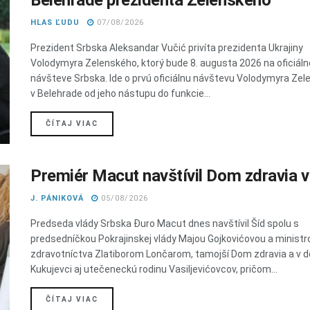
HLAS ĽUDU
07/08/2026
Prezident Srbska Aleksandar Vučić privíta prezidenta Ukrajiny
Volodymyra Zelenského, ktorý bude 8. augusta 2026 na oficiáln
návšteve Srbska. Ide o prvú oficiálnu návštevu Volodymyra Ze
v Belehrade od jeho nástupu do funkcie...
DETAILS
ČÍTAJ VIAC
Premiér Macut navštívil Dom zdravia v
J. PÁNIKOVÁ
05/08/2026
Predseda vlády Srbska Đuro Macut dnes navštívil Šíd spolu s
predsedníčkou Pokrajinskej vlády Majou Gojkovićovou a minist
zdravotníctva Zlatiborom Lončarom, tamojší Dom zdravia a v d
Kukujevci aj utečeneckú rodinu Vasiljevićovcov, pričom...
DETAILS
ČÍTAJ VIAC