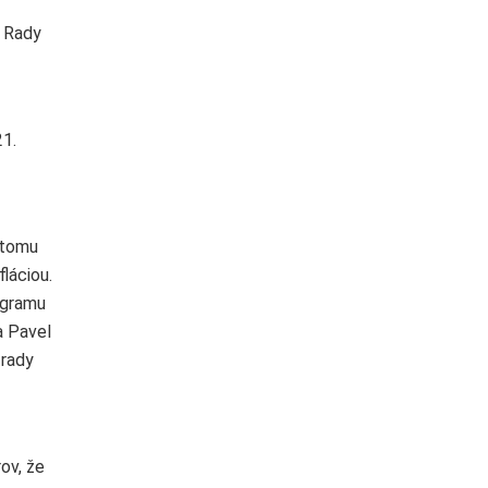
o Rady
21.
 tomu
láciou.
ogramu
a Pavel
 rady
ov, že