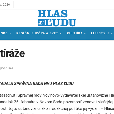
a, 2026
BSKO
REGIÓN, EURÓPA A SVET
KULTÚRA
LIFESTYLE
tiráže
jvodina
SADALA SPRÁVNA RADA NVU HLAS ĽUDU
zasadnutí Správnej rady Novinovo-vydavateľskej ustanovizne Hl
ondelok 25. februára v Novom Sade pozornosť venovali vlaňajšej
nosti tejto ustanovizne, ako i redakčnej politike jej vydaní – Hlas