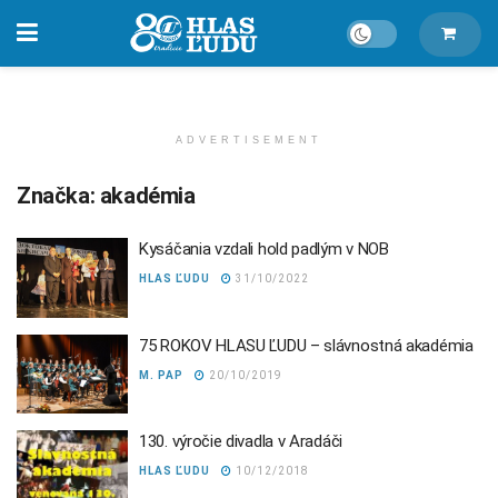
ADVERTISEMENT
Značka:
akadémia
Kysáčania vzdali hold padlým v NOB
HLAS ĽUDU
31/10/2022
75 ROKOV HLASU ĽUDU – slávnostná akadémia
M. PAP
20/10/2019
130. výročie divadla v Aradáči
HLAS ĽUDU
10/12/2018