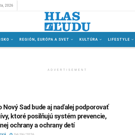
ta, 2026
BSKO
REGIÓN, EURÓPA A SVET
KULTÚRA
LIFESTYLE
ADVERTISEMENT
 Nový Sad bude aj naďalej podporovať
tívy, ktoré posilňujú systém prevencie,
lnej ochrany a ochrany detí
OVÁ
04/06/2026