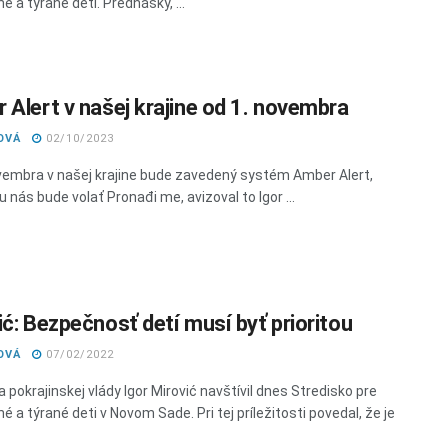
 a týrané deti. Prednášky, ...
 Alert v našej krajine od 1. novembra
OVÁ
02/10/2023
vembra v našej krajine bude zavedený systém Amber Alert,
u nás bude volať Pronađi me, avizoval to Igor ...
ić: Bezpečnosť detí musí byť prioritou
OVÁ
07/02/2022
 pokrajinskej vlády Igor Mirović navštívil dnes Stredisko pre
 a týrané deti v Novom Sade. Pri tej príležitosti povedal, že je