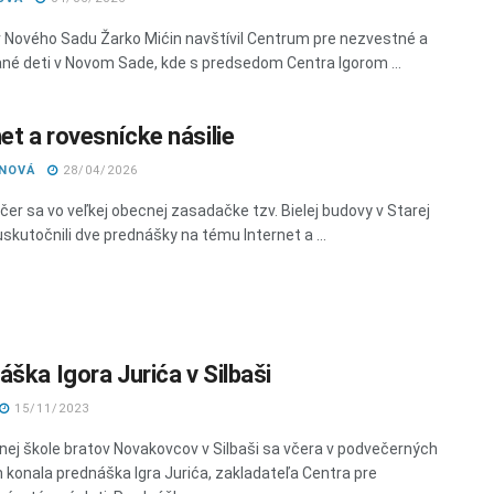
 Nového Sadu Žarko Mićin navštívil Centrum pre nezvestné a
né deti v Novom Sade, kde s predsedom Centra Igorom ...
et a rovesnícke násilie
ANOVÁ
28/04/2026
čer sa vo veľkej obecnej zasadačke tzv. Bielej budovy v Starej
skutočnili dve prednášky na tému Internet a ...
áška Igora Jurića v Silbaši
15/11/2023
nej škole bratov Novakovcov v Silbaši sa včera v podvečerných
 konala prednáška Igra Jurića, zakladateľa Centra pre