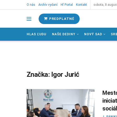
O nás
Archív vydaní
Hľ Portal
Kontakt
sobota, 8 augus
PREDPLATNÉ
HLAS ĽUDU
NAŠE DEDINY
NOVÝ SAD
SR
Značka:
Igor Jurić
Mesto
inicia
sociá
J. PÁNIK