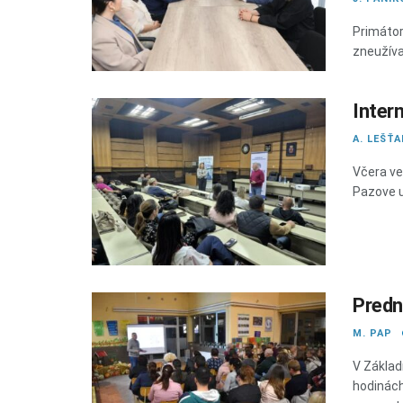
Primátor
zneužíva
Intern
A. LEŠŤ
Včera ve
Pazove u
Predn
M. PAP
V Základ
hodinách