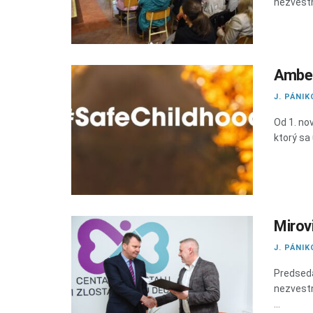
nezvestné
Amber
J. PÁNIK
Od 1. no
ktorý sa 
Mirov
J. PÁNIK
Predseda
nezvestné
...