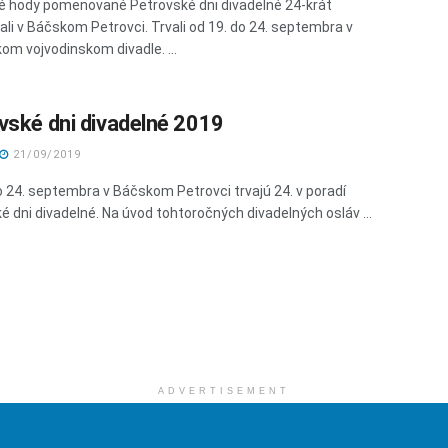
é hody pomenované Petrovské dni divadelné 24-krát
ali v Báčskom Petrovci. Trvali od 19. do 24. septembra v
om vojvodinskom divadle. ...
vské dni divadelné 2019
21/09/2019
o 24. septembra v Báčskom Petrovci trvajú 24. v poradí
é dni divadelné. Na úvod tohtoročných divadelných osláv ...
ADVERTISEMENT