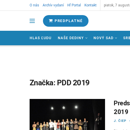
O nás
Archív vydaní
Hľ Portal
Kontakt
piatok, 7 august
PREDPLATNÉ
HLAS ĽUDU
NAŠE DEDINY
NOVÝ SAD
SR
Značka:
PDD 2019
Preds
2019 
J. ČIEP