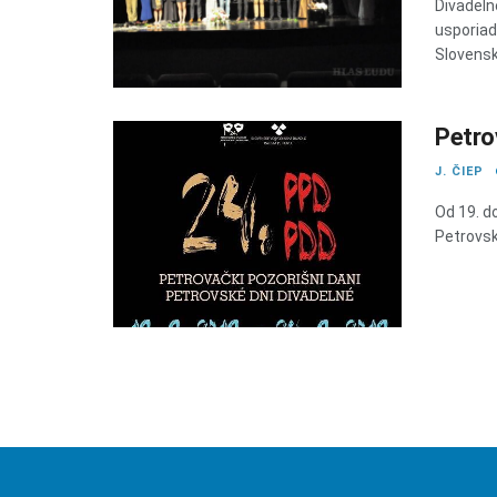
Divadeln
usporiad
Slovensk
Petro
J. ČIEP
Od 19. d
Petrovsk