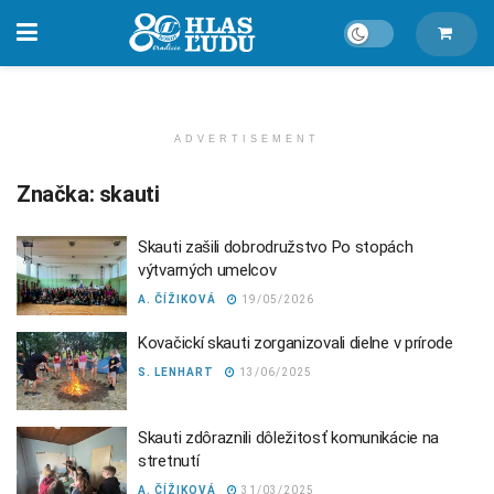
ADVERTISEMENT
Značka:
skauti
Skauti zašili dobrodružstvo Po stopách
výtvarných umelcov
A. ČÍŽIKOVÁ
19/05/2026
Kovačickí skauti zorganizovali dielne v prírode
S. LENHART
13/06/2025
Skauti zdôraznili dôležitosť komunikácie na
stretnutí
A. ČÍŽIKOVÁ
31/03/2025