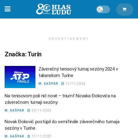
ADVERTISEMENT
Značka:
Turín
Záverečný tenisový turnaj sezóny 2024 v
talianskom Turíne
M. GAŠPAR
12/11/2024
Na tenisovom poli nič nové – triumf Novaka Đokovića na
záverečnom turnaji sezóny
M. GAŠPAR
20/11/2023
Novak Đoković postúpil do semifinále záverečného turnaja
sezóny v Turíne
M. GAŠPAR
17/11/2023