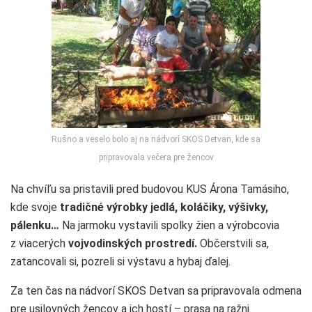
Rušno a veselo bolo aj na nádvorí SKOS Detvan, kde sa
pripravovala večera pre žencov
Na chvíľu sa pristavili pred budovou KUS Árona Tamásiho,
kde svoje
tradičné výrobky jedlá, koláčiky, výšivky,
pálenku…
Na jarmoku vystavili spolky žien a výrobcovia
z viacerých
vojvodinských
prostredí.
Občerstvili sa,
zatancovali si, pozreli si výstavu a hybaj ďalej.
Za ten čas na nádvorí SKOS Detvan sa pripravovala odmena
pre usilovných žencov a ich hostí – prasa na ražni.