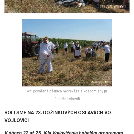
Ani pováľaná pšenica neprekážala koscom aby ju
úspešne skosili
BOLI SME NA 23. DOŽINKOVÝCH OSLAVÁCH VO
VOJLOVICI
V dňoch
22 až 25. júla Vojlovičania bohatým programom