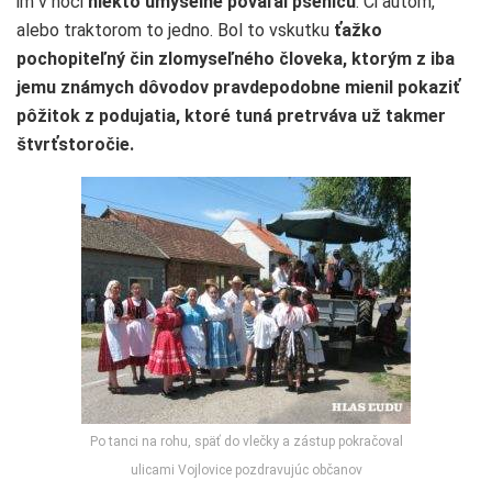
im v noci
niekto úmyselne pováľal pšenicu
. Či autom,
alebo traktorom to jedno. Bol to vskutku
ťažko
pochopiteľný čin zlomyseľného človeka, ktorým z iba
jemu známych dôvodov pravdepodobne mienil pokaziť
pôžitok z podujatia, ktoré tuná pretrváva už takmer
štvrťstoročie.
Po tanci na rohu, späť do vlečky a zástup pokračoval
ulicami Vojlovice pozdravujúc občanov