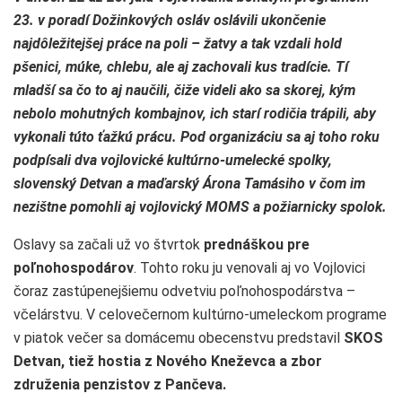
23. v poradí Dožinkových osláv oslávili ukončenie
najdôležitejšej práce na poli – žatvy a tak vzdali hold
pšenici, múke, chlebu, ale aj zachovali kus tradície. Tí
mladší sa čo to aj naučili, čiže videli ako sa skorej, kým
nebolo mohutných kombajnov, ich starí rodičia trápili, aby
vykonali túto ťažkú prácu. Pod organizáciu sa aj toho roku
podpísali dva vojlovické kultúrno-umelecké spolky,
slovenský Detvan a maďarský Árona Tamásiho v čom im
nezištne pomohli aj vojlovický MOMS a požiarnicky spolok.
Oslavy sa začali už vo štvrtok
prednáškou pre
poľnohospodárov
. Tohto roku ju venovali aj vo Vojlovici
čoraz zastúpenejšiemu odvetviu poľnohospodárstva –
včelárstvu. V celovečernom kultúrno-umeleckom programe
v piatok večer sa domácemu obecenstvu predstavil
SKOS
Detvan, tiež hostia z Nového Kneževca a zbor
združenia penzistov z Pančeva.