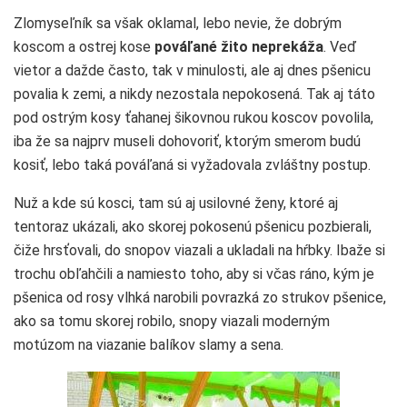
Zlomyseľník sa však oklamal, lebo nevie, že dobrým
koscom a ostrej kose
pováľané žito neprekáža
. Veď
vietor a dažde často, tak v minulosti, ale aj dnes pšenicu
povalia k zemi, a nikdy nezostala nepokosená. Tak aj táto
pod ostrým kosy ťahanej šikovnou rukou koscov povolila,
iba že sa najprv museli dohovoriť, ktorým smerom budú
kosiť, lebo taká pováľaná si vyžadovala zvláštny postup.
Nuž a kde sú kosci, tam sú aj usilovné ženy, ktoré aj
tentoraz ukázali, ako skorej pokosenú pšenicu pozbierali,
čiže hrsťovali, do snopov viazali a ukladali na hŕbky. Ibaže si
trochu obľahčili a namiesto toho, aby si včas ráno, kým je
pšenica od rosy vlhká narobili povrazká zo strukov pšenice,
ako sa tomu skorej robilo, snopy viazali moderným
motúzom na viazanie balíkov slamy a sena.