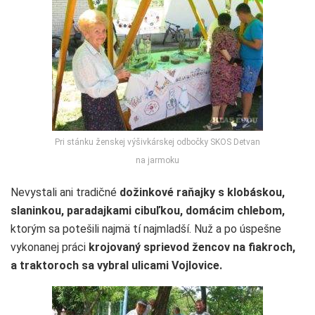
Pri stánku ženskej výšivkárskej odbočky SKOS Detvan
na jarmoku
Nevystali ani tradičné
dožinkové raňajky s klobáskou,
slaninkou, paradajkami cibuľkou, domácim chlebom,
ktorým sa potešili najmä tí najmladší. Nuž a po úspešne
vykonanej práci
krojovaný sprievod
žencov na fiakroch,
a traktoroch sa vybral ulicami Vojlovice.