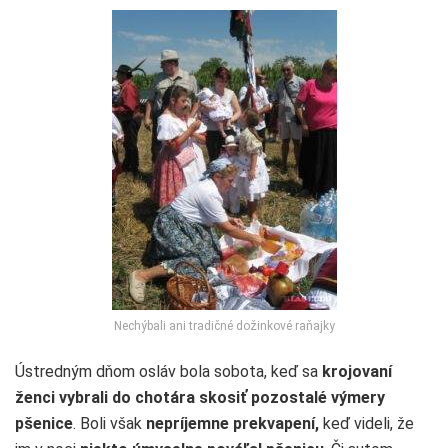
Nechýbali ani tradičné dožinkové raňajky
Ústredným dňom osláv bola sobota, keď sa
krojovaní
ženci vybrali do chotára skosiť pozostalé výmery
pšenice
. Boli však
nepríjemne prekvapení,
keď videli, že