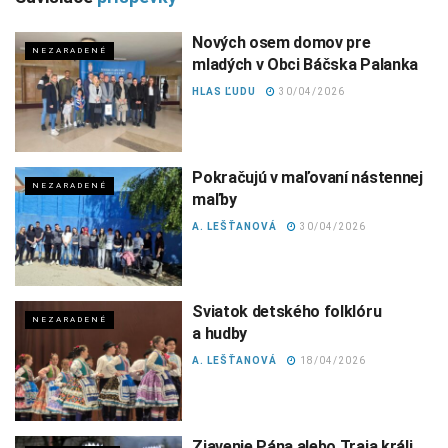
Nových osem domov pre
NEZARADENÉ
mladých v Obci Báčska Palanka
HLAS ĽUDU
30/04/2026
Pokračujú v maľovaní nástennej
NEZARADENÉ
maľby
A. LEŠŤANOVÁ
30/04/2026
Sviatok detského folklóru
NEZARADENÉ
a hudby
A. LEŠŤANOVÁ
18/04/2026
Zjavenie Pána alebo Traja králi