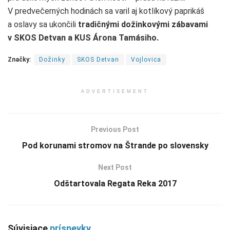
V predvečerných hodinách sa varil aj kotlíkový paprikáš
a oslavy sa ukončili
tradičnými dožinkovými zábavami
v SKOS Detvan a KUS Árona Tamásiho.
Značky:
Dožinky
SKOS Detvan
Vojlovica
ADVERTISEMENT
Previous Post
Pod korunami stromov na Štrande po slovensky
Next Post
Odštartovala Regata Reka 2017
Súvisiace
príspevky