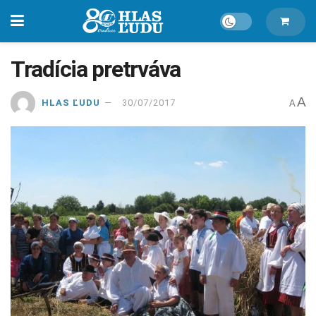
Tradícia pretrváva
A
HLAS ĽUDU
30/07/2017
A