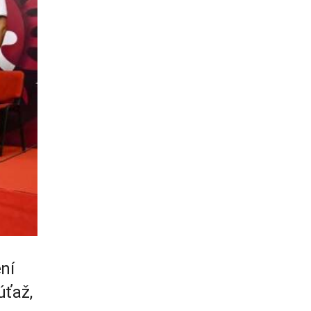
ní
úťaž,