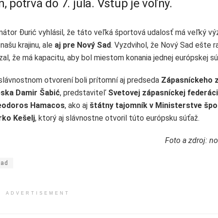
, potrvá do 7. júla. Vstup je voľný.
mátor Ðurić vyhlásil, že táto veľká športová udalosť má veľký v
 našu krajinu, ale
aj pre Nový Sad
. Vyzdvihol, že Nový Sad ešte r
zal, že má kapacitu, aby bol miestom konania jednej európskej sú
slávnostnom otvorení boli prítomní aj predseda
Zápasníckeho 
ska Damir Šabić
, predstaviteľ
Svetovej zápasníckej federác
eodoros Hamacos
, ako aj
štátny tajomník v Ministerstve špo
ko Kešelj
, ktorý aj slávnostne otvoril túto európsku súťaž.
Foto a zdroj: no
Sad
ADVERTISEMENT