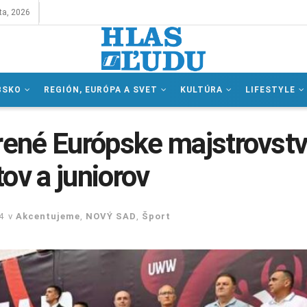
ta, 2026
BSKO
REGIÓN, EURÓPA A SVET
KULTÚRA
LIFESTYLE
ené Európske majstrovst
ov a juniorov
4
v
Akcentujeme
,
NOVÝ SAD
,
Šport