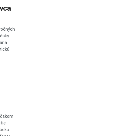
ovca
oročných
áčsky
Jána
stickú
Báčskom
tie
bsku.