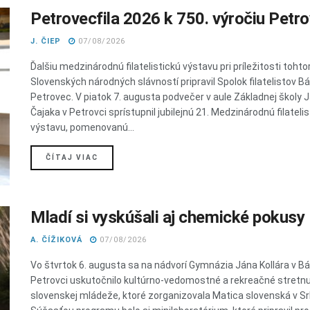
Petrovecfila 2026 k 750. výročiu Petr
J. ČIEP
07/08/2026
Ďalšiu medzinárodnú filatelistickú výstavu pri príležitosti toht
Slovenských národných slávností pripravil Spolok filatelistov B
Petrovec. V piatok 7. augusta podvečer v aule Základnej školy 
Čajaka v Petrovci sprístupnil jubilejnú 21. Medzinárodnú filateli
výstavu, pomenovanú...
DETAILS
ČÍTAJ VIAC
Mladí si vyskúšali aj chemické pokusy
A. ČÍŽIKOVÁ
07/08/2026
Vo štvrtok 6. augusta sa na nádvorí Gymnázia Jána Kollára v 
Petrovci uskutočnilo kultúrno-vedomostné a rekreačné stretnu
slovenskej mládeže, ktoré zorganizovala Matica slovenská v Sr