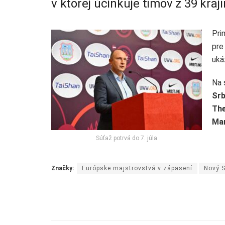
v ktorej účinkuje tímov z 39 krajín
Pri
pre
uká
Na 
Srb
Th
Mar
Súťaž potrvá do 7. júla
Značky:
Európske majstrovstvá v zápasení
Nový 