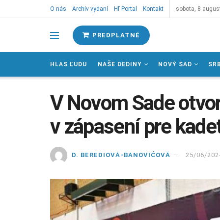
O nás
Archív vydaní
Hľ Portal
Kontakt
sobota, 8 augus
PREDPLATNÉ
HLAS ĽUDU
NAŠE DEDINY
NOVÝ SAD
SR
V Novom Sade otvor
v zápasení pre kadet
D. BEREDIOVÁ-BANOVIĆOVÁ
25/06/202