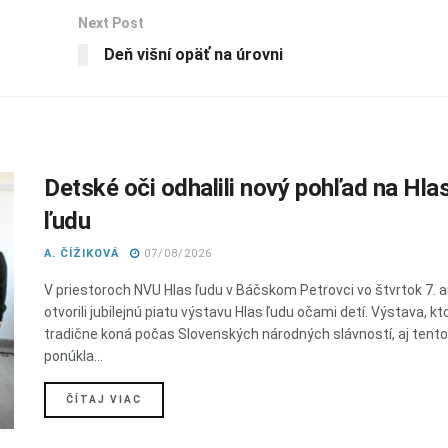
Next Post
Deň višní opäť na úrovni
Detské oči odhalili nový pohľad na Hla
ľudu
A. ČÍŽIKOVÁ
07/08/2026
V priestoroch NVU Hlas ľudu v Báčskom Petrovci vo štvrtok 7. 
otvorili jubilejnú piatu výstavu Hlas ľudu očami detí. Výstava, kt
tradične koná počas Slovenských národných slávností, aj tent
ponúkla...
DETAILS
ČÍTAJ VIAC