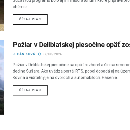
Súčasťou programu bolo aj minilaboratórium, ktoré pripravil pr
chémie...
DETAILS
ČÍTAJ VIAC
Požiar v Deliblatskej piesočine opäť zos
J. PÁNIKOVÁ
07/08/2026
Požiar v Deliblatskej piesočine sa opäť rozhorel a šíri sa smero
dedine Šušara. Ako uvádza portál RTS, popol dopadá aj na úze
Kovina a viditeľný je na dvoroch a automobiloch. Hasenie...
DETAILS
ČÍTAJ VIAC