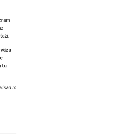
ýznam
az
ťaži.
zväzu
ie
rtu
visad.rs