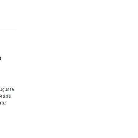
s
augusta
orá sa
oraz