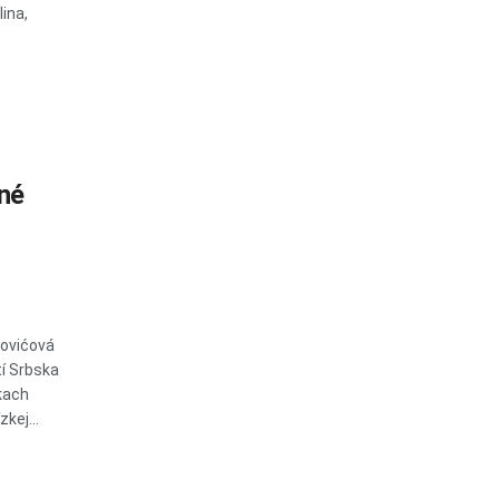
ina,
ené
novićová
tí Srbska
kach
kej...