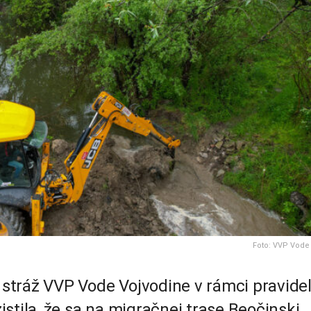
Foto: VVP Vode
stráž VVP Vode Vojvodine v rámci pravide
zistila, že sa na migračnej trase Beočinski