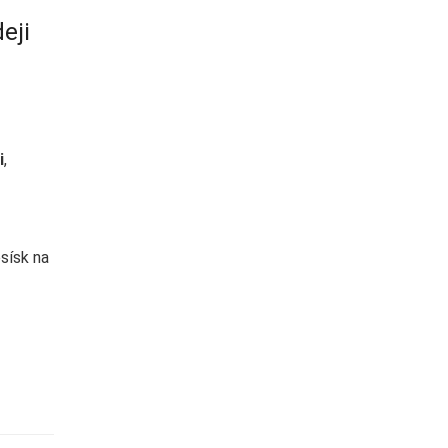
eji
é
i
,
esísk na