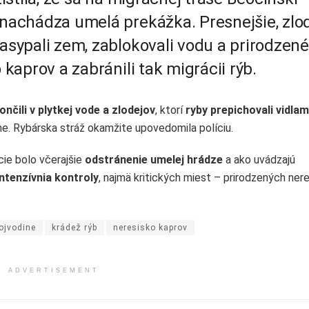
achádza umelá prekážka. Presnejšie, zlod
sypali zem, zablokovali vodu a prirodzen
 kaprov a zabránili tak migrácii rýb.
ončili v plytkej vode a zlodejov
, ktorí
ryby prepichovali vidlam
 čine. Rybárska stráž okamžite upovedomila políciu.
ie bolo včerajšie
odstránenie umelej hrádze
a ako uvádzajú
intenzívnia kontroly
, najmä kritických miest – prirodzených ner
ojvodine
krádež rýb
neresisko kaprov
ADVERTISEMENT