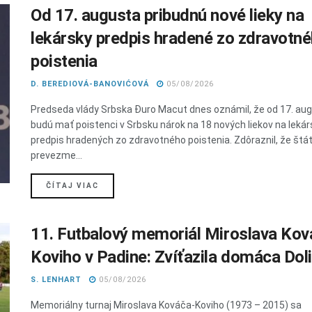
Od 17. augusta pribudnú nové lieky na
lekársky predpis hradené zo zdravotn
poistenia
D. BEREDIOVÁ-BANOVIĆOVÁ
05/08/2026
Predseda vlády Srbska Đuro Macut dnes oznámil, že od 17. au
budú mať poistenci v Srbsku nárok na 18 nových liekov na lekár
predpis hradených zo zdravotného poistenia. Zdôraznil, že štá
prevezme...
DETAILS
ČÍTAJ VIAC
11. Futbalový memoriál Miroslava Kov
Koviho v Padine: Zvíťazila domáca Dol
S. LENHART
05/08/2026
Memoriálny turnaj Miroslava Kováča-Koviho (1973 – 2015) sa