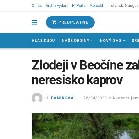
O nás
Archív vydaní
Hľ Portal
Kontakt
štvrtok, 6 augus
PREDPLATNÉ
HLAS ĽUDU
NAŠE DEDINY
NOVÝ SAD
SR
Zlodeji v Beočíne za
neresisko kaprov
J. PÁNIKOVÁ
26/04/2023
v
Akcentujem