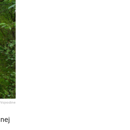
 Vojvodine
lnej