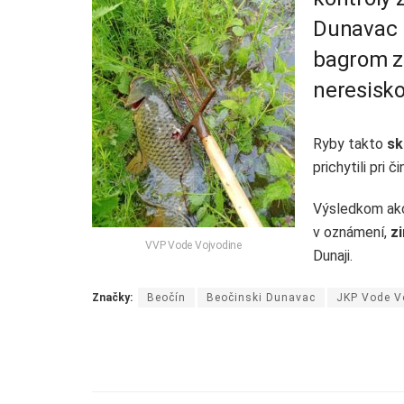
Dunavac n
bagrom za
neresisko
Ryby takto
sk
prichytili pri
Výsledkom akc
v oznámení,
z
VVP Vode Vojvodine
Dunaji.
Značky:
Beočín
Beočinski Dunavac
JKP Vode V