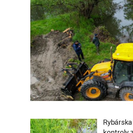
Rybárska 
kontroly 