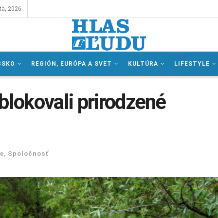
ta, 2026
BSKO
REGIÓN, EURÓPA A SVET
KULTÚRA
LIFESTYLE
blokovali prirodzené
e
,
Spoločnosť