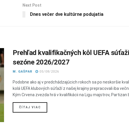
Next Post
Dnes večer dve kultúrne podujatia
Prehľad kvalifikačných kôl UEFA súťaží
sezóne 2026/2027
M. GAŠPAR
05/08/2026
Podobne ako aj v predchádzajúcich rokoch sa po neskoršie kval
kolá UEFA klubových súťaží z našej krajiny prepracovali iba veční 
Kým Crvena zvezda hrá v kvalifikácii na Ligu majstrov, Partizan b
DETAILS
ČÍTAJ VIAC