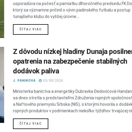
usporadúva na počesť a pamiatku dlhoročného predsedu FK Dol
ktorý sa významne pričinil o vývin padinského futbalu a postup
tunajšieho klubu do vyššej úrovne...
DETAILS
ČÍTAJ VIAC
Z dôvodu nízkej hladiny Dunaja posiln
opatrenia na zabezpečenie stabilných
dodávok paliva
J. PÁNIKOVÁ
05/08/2026
Ministerka baníctva a energetiky Dubravka Đedovićová-Handa
sa dnes stretla s predstaviteľmi Združenia ropných spoločnos
a Naftového priemyslu Srbska (NIS), s ktorými hovorila o dodáv
ropných produktov v podmienkach niekoľko týždňov trvajúcej níz
DETAILS
ČÍTAJ VIAC