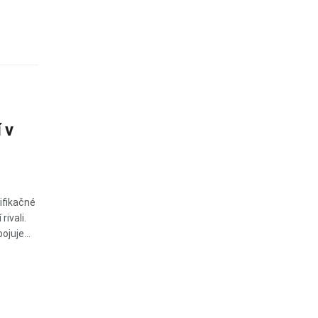
 v
ifikačné
rivali.
ojuje...