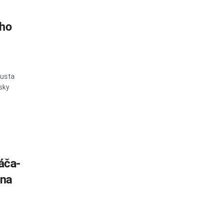
ého
gusta
sky
t
áča-
ina