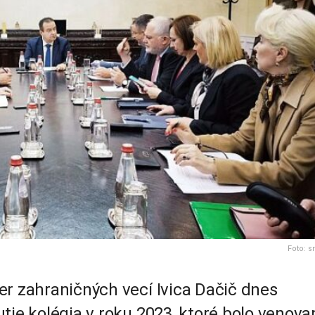
Foto: sr
er zahraničných vecí Ivica Dačič dnes
tie kolégia v roku 2023, ktoré bolo venova