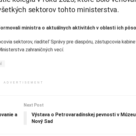
šetkých sektorov tohto ministerstva.
formovali ministra o aktuálnych aktivitách v oblasti ich pôs
upcovia sektorov, riaditeľ Správy pre diaspóru, zástupcovia kabine
inisterstva zahraničných vecí.
í
ADVERTISEMENT
Next Post
vanie a
Výstava o Petrovaradínskej pevnosti v Múze
Nový Sad