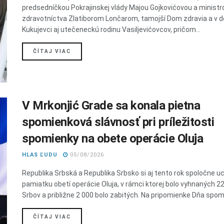
predsedníčkou Pokrajinskej vlády Majou Gojkovićovou a minist
zdravotníctva Zlatiborom Lončarom, tamojší Dom zdravia a v d
Kukujevci aj utečeneckú rodinu Vasiljevićovcov, pričom...
DETAILS
ČÍTAJ VIAC
V Mrkonjić Grade sa konala pietna
spomienková slávnosť pri príležitosti
spomienky na obete operácie Oluja
HLAS ĽUDU
05/08/2026
Republika Srbská a Republika Srbsko si aj tento rok spoločne uct
pamiatku obetí operácie Oluja, v rámci ktorej bolo vyhnaných 2
Srbov a približne 2 000 bolo zabitých. Na pripomienke Dňa spomi
DETAILS
ČÍTAJ VIAC