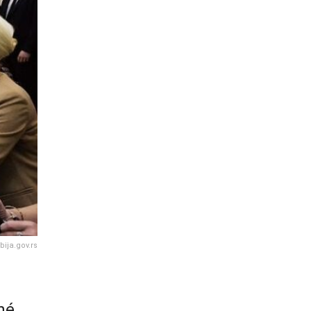
bija.gov.rs
né