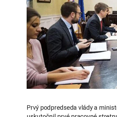
Prvý podpredseda vlády a minist
uskutočnil prvé pracovné stretnu