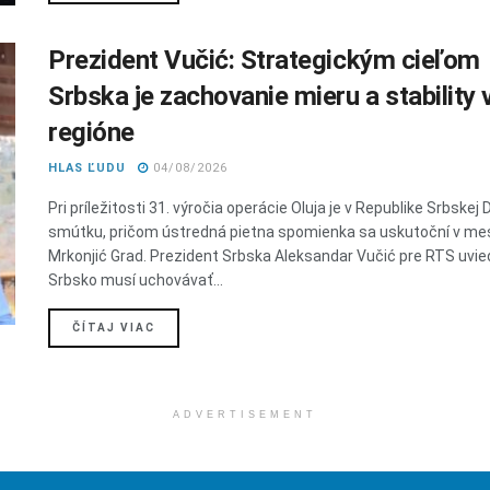
Prezident Vučić: Strategickým cieľom
Srbska je zachovanie mieru a stability 
regióne
HLAS ĽUDU
04/08/2026
Pri príležitosti 31. výročia operácie Oluja je v Republike Srbskej 
smútku, pričom ústredná pietna spomienka sa uskutoční v me
Mrkonjić Grad. Prezident Srbska Aleksandar Vučić pre RTS uvied
Srbsko musí uchovávať...
DETAILS
ČÍTAJ VIAC
ADVERTISEMENT