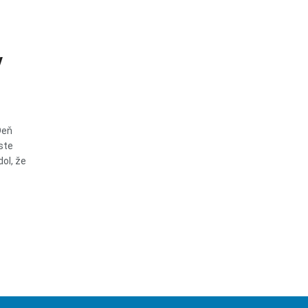
v
Deň
ste
ol, že