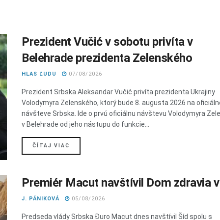
Prezident Vučić v sobotu privíta v
Belehrade prezidenta Zelenského
HLAS ĽUDU
07/08/2026
Prezident Srbska Aleksandar Vučić privíta prezidenta Ukrajiny
Volodymyra Zelenského, ktorý bude 8. augusta 2026 na oficiáln
návšteve Srbska. Ide o prvú oficiálnu návštevu Volodymyra Ze
v Belehrade od jeho nástupu do funkcie...
DETAILS
ČÍTAJ VIAC
Premiér Macut navštívil Dom zdravia v
J. PÁNIKOVÁ
05/08/2026
Predseda vlády Srbska Đuro Macut dnes navštívil Šíd spolu s