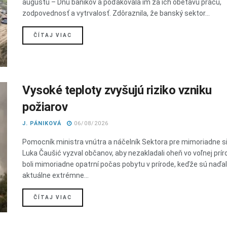
augustu – Dňu baníkov a poďakovala im za ich obetavú prácu,
zodpovednosť a vytrvalosť. Zdôraznila, že banský sektor...
DETAILS
ČÍTAJ VIAC
Vysoké teploty zvyšujú riziko vzniku
požiarov
J. PÁNIKOVÁ
06/08/2026
Pomocník ministra vnútra a náčelník Sektora pre mimoriadne s
Luka Čaušić vyzval občanov, aby nezakladali oheň vo voľnej prír
boli mimoriadne opatrní počas pobytu v prírode, keďže sú naďal
aktuálne extrémne...
DETAILS
ČÍTAJ VIAC