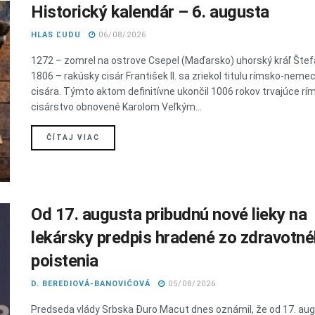
Historický kalendár – 6. augusta
HLAS ĽUDU
06/08/2026
1272 – zomrel na ostrove Csepel (Maďarsko) uhorský kráľ Štef
1806 – rakúsky cisár František II. sa zriekol titulu rímsko-nem
cisára. Týmto aktom definitívne ukončil 1006 rokov trvajúce rí
cisárstvo obnovené Karolom Veľkým...
DETAILS
ČÍTAJ VIAC
Od 17. augusta pribudnú nové lieky na
lekársky predpis hradené zo zdravotn
poistenia
D. BEREDIOVÁ-BANOVIĆOVÁ
05/08/2026
Predseda vlády Srbska Đuro Macut dnes oznámil, že od 17. au