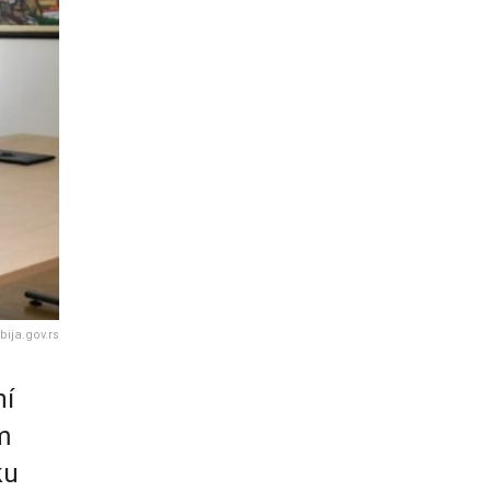
bija.gov.rs
ní
m
ku