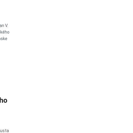
an V.
eckého
mske
ého
gusta