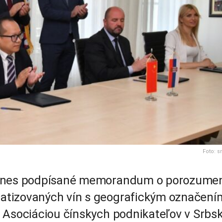
Foto: sr
 dnes podpísané memorandum o porozume
atizovaných vín s geografickým označení
 Asociáciou čínskych podnikateľov v Srbs