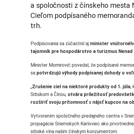
a spoločnosti z čínskeho mesta N
Cieľom podpísaného memoranda j
trh.
Podpisovania sa zúčastnil aj
minister vnútornéh
tajomník pre hospodárstvo a turizmus Nenad 
Minister Momirović povedal, že podpísané memo
sa
potvrdzujú výhody podpísanej dohody o v
„
Zrušenie ciel na niektoré produkty od 1. júla
,
Srbskom a Čínou,
otvára príležitosť predovše
rozšíriť svoju prítomnosť
a
nájsť kupcov na 
Vytvorením spoločného predajného centra v Sriems
propagácie Sriemskych Karloviec ako prvotriednej 
srbské vína našim čínskym konzumentom.