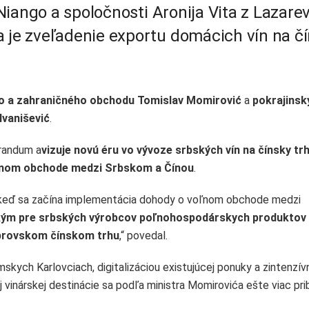
iango a spoločnosti Aronija Vita z Lazare
e zveľadenie exportu domácich vín na č
o a zahraničného obchodu Tomislav Momirović
a
pokrajinsk
Ivanišević
.
randum a
vizuje novú éru vo vývoze srbských vín na čínsky tr
oľnom obchode medzi Srbskom a Čínou
.
 keď sa začína implementácia dohody o voľnom obchode medzi
tkým pre srbských výrobcov poľnohospodárskych produktov
obrovskom čínskom trhu
,“ povedal.
kych Karlovciach, digitalizáciou existujúcej ponuky a zintenzí
vinárskej destinácie sa podľa ministra Momirovića ešte viac prib