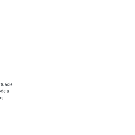
ituácie
ode a
ej