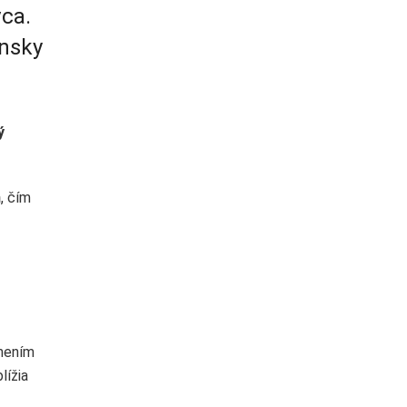
vca.
ínsky
ý
h
, čím
vnením
lížia