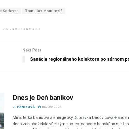
e Karlovce
Tomislav Momirović
ADVERTISEMENT
Next Post
Sanácia regionálneho kolektora po súrnom p
Dnes je Deň baníkov
J. PÁNIKOVÁ
06/08/2026
Ministerka baníctva a energetiky Dubravka Đedovićová-Handa
dnes zablahoželala všetkým zamestnancom banského sektora