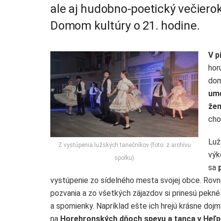
ale aj hudobno-poetický večierok
Domom kultúry o 21. hodine.
V p
hor
do
ume
žen
cho
Luž
Z vystúpenia lužských tanečníkov (foto: z archívu
výk
spolku)
sa
vystúpenie zo sídelného mesta svojej obce. Rovnak
pozvania a zo všetkých zájazdov si prinesú pekné
a spomienky. Napríklad ešte ich hrejú krásne doj
na
Horehronských dňoch spevu a tanca v Heľp