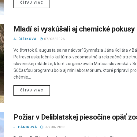
DETAILS
ČÍTAJ VIAC
Mladí si vyskúšali aj chemické pokusy
A. ČÍŽIKOVÁ
07/08/2026
Vo štvrtok 6. augusta sa na nádvorí Gymnázia Jána Kollára v 
Petrovci uskutočnilo kultúrno-vedomostné a rekreačné stretnu
slovenskej mládeže, ktoré zorganizovala Matica slovenská v Sr
Súčasťou programu bolo aj minilaboratórium, ktoré pripravil pr
chémie...
DETAILS
ČÍTAJ VIAC
Požiar v Deliblatskej piesočine opäť zos
J. PÁNIKOVÁ
07/08/2026