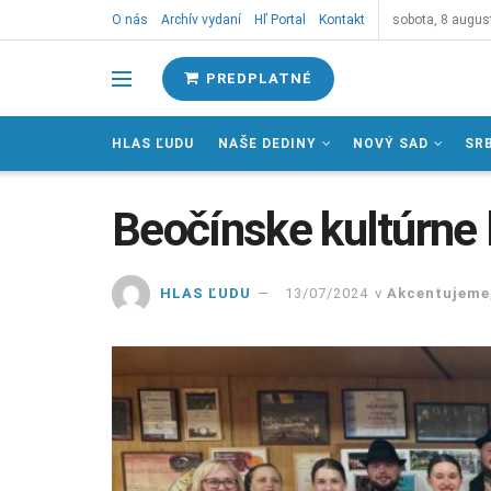
O nás
Archív vydaní
Hľ Portal
Kontakt
sobota, 8 augus
PREDPLATNÉ
HLAS ĽUDU
NAŠE DEDINY
NOVÝ SAD
SR
Beočínske kultúrne l
HLAS ĽUDU
13/07/2024
v
Akcentujeme