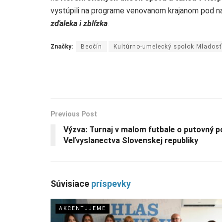
vystúpili na programe venovanom krajanom pod 
zďaleka i zblízka
.
Značky:
Beočín
Kultúrno-umelecký spolok Mladosť
Previous Post
Výzva: Turnaj v malom futbale o putovný p
Veľvyslanectva Slovenskej republiky
Súvisiace
príspevky
AKCENTUJEME