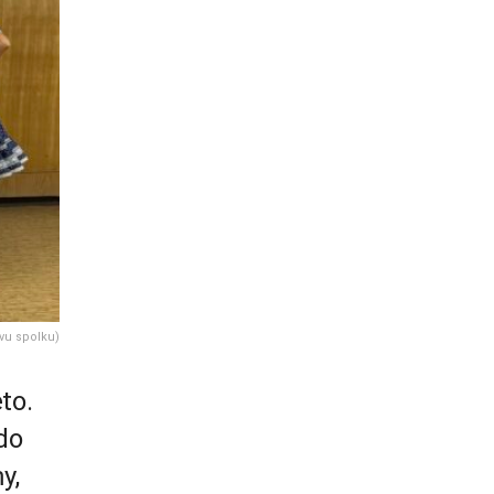
vu spolku)
to.
do
y,