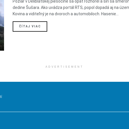
Požiar v Deliblatskej piesočine sa opäť rozhorel a šíri sa smero
dedine Šušara. Ako uvádza portál RTS, popol dopadá aj na úze
Kovina a viditeľný je na dvoroch a automobiloch. Hasenie...
DETAILS
ČÍTAJ VIAC
ADVERTISEMENT
tí