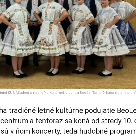
íci KUS Mladosť a riaditeľka Kultúrneho centra Beočín Tanja Drljača (foto: z archí
ha tradičné letné kultúrne podujatie BeoLe
 centrum a tentoraz sa koná od stredy 10. 
 sú v ňom koncerty, teda hudobné program