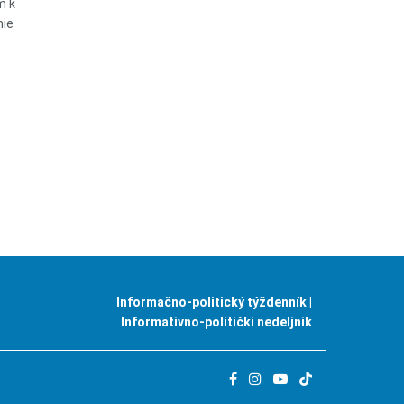
m k
mie
Informačno-politický týždenník |
Informativno-politički nedeljnik