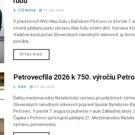
ľudu
A. ČÍŽIKOVÁ
07/08/2026
V priestoroch NVU Hlas ľudu v Báčskom Petrovci vo štvrtok 7. 
otvorili jubilejnú piatu výstavu Hlas ľudu očami detí. Výstava, kt
tradične koná počas Slovenských národných slávností, aj tent
ponúkla...
DETAILS
ČÍTAJ VIAC
Petrovecfila 2026 k 750. výročiu Petr
J. ČIEP
07/08/2026
Ďalšiu medzinárodnú filatelistickú výstavu pri príležitosti toht
Slovenských národných slávností pripravil Spolok filatelistov B
Petrovec. V piatok 7. augusta podvečer v aule Základnej školy 
Čajaka v Petrovci sprístupnil jubilejnú 21. Medzinárodnú filateli
výstavu, pomenovanú...