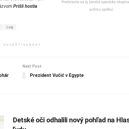
Predstavila sa aj ženská spevácka skupina 
názvom
Prišli hostia
archívu spolku)
Lug
ADVERTISEMENT
Next Post
ohár
Prezident Vučić v Egypte
Detské oči odhalili nový pohľad na Hla