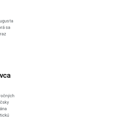
augusta
orá sa
oraz
ovca
oročných
áčsky
Jána
stickú