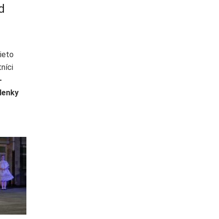
d
ieto
níci
-
lenky