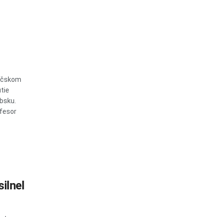
Báčskom
tie
bsku.
ofesor
ilnel