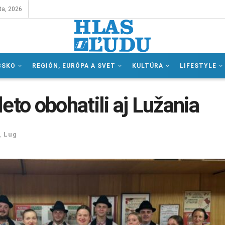
ta, 2026
BSKO
REGIÓN, EURÓPA A SVET
KULTÚRA
LIFESTYLE
eto obohatili aj Lužania
,
Lug