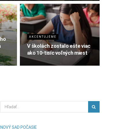
AKCENTUJEME
ého
á
V školách zostalo ešte viac
ako 10-tisíc voľných miest
NOVÝ SAD POČASIE