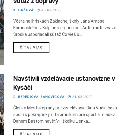
súťaž z dopravy
K. GAŽOVÁ
31/03/2022
Včera na ihriskách Základnej školy Jána Amosa
Komenského v Kulpíne v organizácii Auto-moto zväzu
Srbska usporiadali súťaž Čo vieš o...
DETAILS
ČÍTAJ VIAC
Navštívili vzdelávacie ustanovizne v
Kysáči
D. BEREDIOVÁ-BANOVIĆOVÁ
24/03/2022
Členka Mestskej rady pre vzdelávanie Dina Vučinićová
spolu s pokrajinským tajomníkom pre šport a mládež
Danem Bastom navštívili škôlku Lienka...
DETAILS
ČÍTAJ VIAC