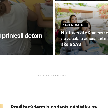
AKCENTUJEME
Na Univerzite Komensk
i priniesli deťom
sa začala tradičná Letn
škola SAS
ADVERTISEMENT
Predĺžený termín podania prihlášky na