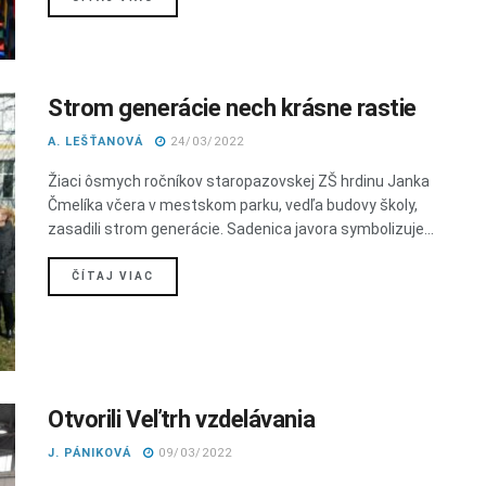
Strom generácie nech krásne rastie
A. LEŠŤANOVÁ
24/03/2022
Žiaci ôsmych ročníkov staropazovskej ZŠ hrdinu Janka
Čmelíka včera v mestskom parku, vedľa budovy školy,
zasadili strom generácie. Sadenica javora symbolizuje...
DETAILS
ČÍTAJ VIAC
Otvorili Veľtrh vzdelávania
J. PÁNIKOVÁ
09/03/2022