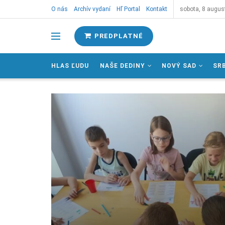
O nás
Archív vydaní
Hľ Portal
Kontakt
sobota, 8 augus
PREDPLATNÉ
HLAS ĽUDU
NAŠE DEDINY
NOVÝ SAD
SR