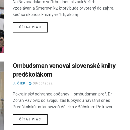
Na Novosadskom veľtrhu dnes otvorili Veľtrh
vzdelávania Smerovníky, ktorý bude otvorený do zajtra,
keď sa skončia knižný veľtrh, ako aj...
DETAILS
ČÍTAJ VIAC
Ombudsman venoval slovenské knihy
predškolákom
J. ČIEP
08/03/2022
Pokrajinský ochranca občanov – ombudsman prof. Dr.
Zoran Pavlović so svojou zástupkyňou navštívil dnes
Predškolskú ustanovizeň Včielka v Báčskom Petrovci...
DETAILS
ČÍTAJ VIAC