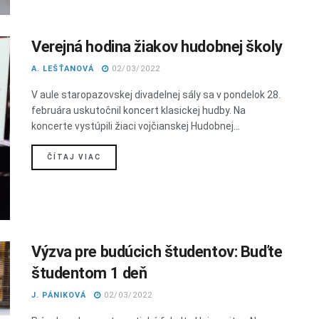
Verejná hodina žiakov hudobnej školy
A. LEŠŤANOVÁ
02/03/2022
V aule staropazovskej divadelnej sály sa v pondelok 28.
februára uskutočnil koncert klasickej hudby. Na
koncerte vystúpili žiaci vojčianskej Hudobnej...
DETAILS
ČÍTAJ VIAC
Výzva pre budúcich študentov: Buďte
študentom 1 deň
J. PÁNIKOVÁ
02/03/2022