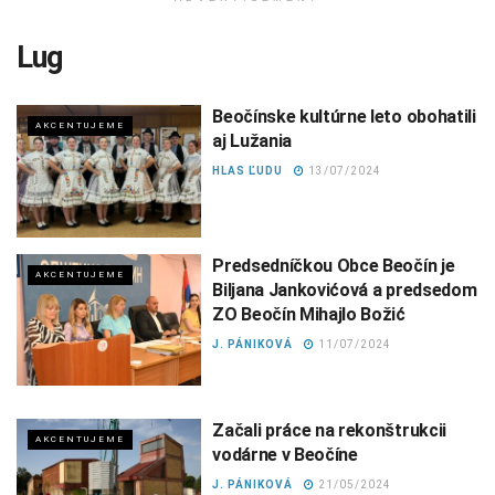
Lug
Beočínske kultúrne leto obohatili
AKCENTUJEME
aj Lužania
HLAS ĽUDU
13/07/2024
Predsedníčkou Obce Beočín je
AKCENTUJEME
Biljana Jankovićová a predsedom
ZO Beočín Mihajlo Božić
J. PÁNIKOVÁ
11/07/2024
Začali práce na rekonštrukcii
AKCENTUJEME
vodárne v Beočíne
J. PÁNIKOVÁ
21/05/2024