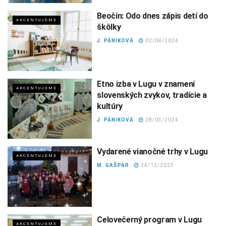
Beočín: Odo dnes zápis detí do
AKCENTUJEME
škôlky
J. PÁNIKOVÁ
02/04/2024
Etno izba v Lugu v znamení
AKCENTUJEME
slovenských zvykov, tradície a
kultúry
J. PÁNIKOVÁ
28/03/2024
Vydarené vianočné trhy v Lugu
AKCENTUJEME
M. GAŠPAR
24/12/2023
Celovečerný program v Lugu
AKCENTUJEME