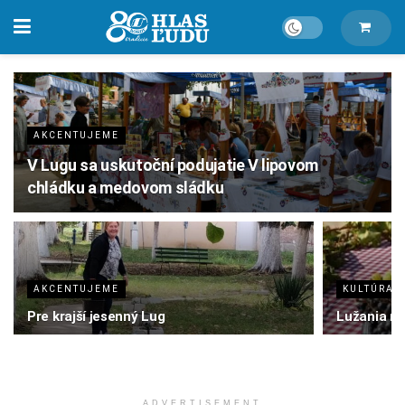
AKCENTUJEME
V Lugu sa uskutoční podujatie V lipovom
chládku a medovom sládku
AKCENTUJEME
KULTÚRA
Pre krajší jesenný Lug
Lužania n
ADVERTISEMENT