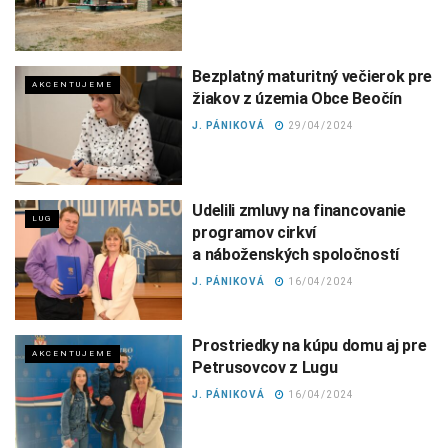
Bezplatný maturitný večierok pre
AKCENTUJEME
žiakov z územia Obce Beočín
J. PÁNIKOVÁ
29/04/2024
Udelili zmluvy na financovanie
LUG
programov cirkví
a náboženských spoločností
J. PÁNIKOVÁ
16/04/2024
Prostriedky na kúpu domu aj pre
AKCENTUJEME
Petrusovcov z Lugu
J. PÁNIKOVÁ
16/04/2024