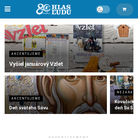
AKCENTUJEME
Vyšiel januárový Vzlet
NEZARAD
AKCENTUJEME
Kovačickí 
Deň svätého Sávu
deň Sv.Sa
ADVERTISEMENT