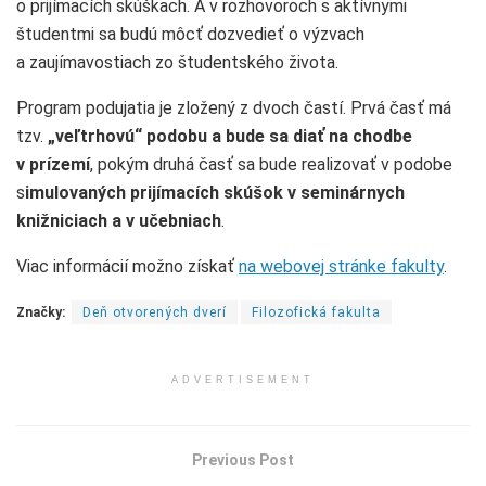
o prijímacích skúškach. A v rozhovoroch s aktívnymi
študentmi sa budú môcť dozvedieť o výzvach
a zaujímavostiach zo študentského života.
Program podujatia je zložený z dvoch častí. Prvá časť má
tzv.
„veľtrhovú“ podobu a bude sa diať na chodbe
v prízemí
, pokým druhá časť sa bude realizovať v podobe
s
imulovaných prijímacích skúšok v seminárnych
knižniciach a v učebniach
.
Viac informácií možno získať
na webovej stránke fakulty
.
Značky:
Deň otvorených dverí
Filozofická fakulta
ADVERTISEMENT
Previous Post