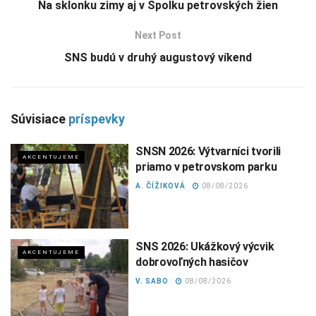
Na sklonku zimy aj v Spolku petrovských žien
Next Post
SNS budú v druhý augustový víkend
Súvisiace
príspevky
SNSN 2026: Výtvarníci tvorili
AKCENTUJEME
priamo v petrovskom parku
A. ČÍŽIKOVÁ
08/08/2026
SNS 2026: Ukážkový výcvik
AKCENTUJEME
dobrovoľných hasičov
V. SABO
08/08/2026