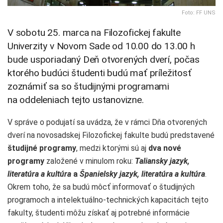
Foto: FF UNS
V sobotu 25. marca na Filozofickej fakulte
Univerzity v Novom Sade od 10.00 do 13.00 h
bude usporiadaný Deň otvorených dverí, počas
ktorého budúci študenti budú mať príležitosť
zoznámiť sa so študijnými programami
na oddeleniach tejto ustanovizne.
V správe o podujatí sa uvádza, že v rámci Dňa otvorených
dverí na novosadskej Filozofickej fakulte budú predstavené
študijné programy
, medzi ktorými sú aj
dva nové
programy
založené v minulom roku:
Taliansky jazyk,
literatúra a kultúra
a
Španielsky jazyk, literatúra a kultúra
.
Okrem toho, že sa budú môcť informovať o študijných
programoch a intelektuálno-technických kapacitách tejto
fakulty, študenti môžu získať aj potrebné informácie