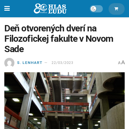
Deň otvorených dverí na
Filozofickej fakulte v Novom
Sade
A
S. LENHART
22/03/2023
A