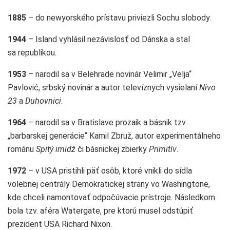
1885
– do newyorského prístavu priviezli Sochu slobody.
1944
– Island vyhlásil nezávislosť od Dánska a stal
sa republikou.
1953
– narodil sa v Belehrade novinár Velimir „Velja“
Pavlović, srbský novinár a autor televíznych vysielaní
Nivo
23
a
Duhovnici
.
1964
– narodil sa v Bratislave prozaik a básnik tzv.
„barbarskej generácie“ Kamil Zbruž, autor experimentálneho
románu
Spitý imidž
či básnickej zbierky
Primitív
.
1972
– v USA pristihli päť osôb, ktoré vnikli do sídla
volebnej centrály Demokratickej strany vo Washingtone,
kde chceli namontovať odpočúvacie prístroje. Následkom
bola tzv. aféra Watergate, pre ktorú musel odstúpiť
prezident USA Richard Nixon.