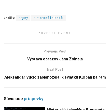
Značky:
dejiny
historický kalendár
ADVERTISEMENT
Previous Post
Výstava obrazov Jána Žolnaja
Next Post
Aleksandar Vučić zablahoželal k sviatku Kurban bajram
Súvisiace
príspevky
Historický kalendár – 5. augusta