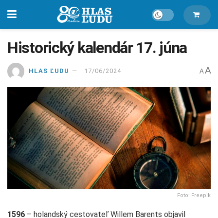
Historický kalendár 17. júna
A
HLAS ĽUDU
17/06/2024
A
Foto: Freepik
1596
– holandský cestovateľ Willem Barents objavil