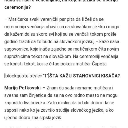
ceremonija?
– Matičarka svaki verenički par pita da li želi da se
ceremonija venčanja obavi i na na slovačkom jeziku i mogu
da kažem da su skoro svi koji su se venčali tokom prošle
godine tražili da to bude na slovačkom jeziku, – kaže naša
sagovornica, koja inače zajedno sa matičarkom čita novim
supružnicima tekst na slovačkom. Na ceremoniji venčanja
se koristi tekst, koji je čitao pokojni matičar Čapelja.
[blockquote style=“1″]
ŠTA KAŽU STANOVNICI KISAČA?
Marija Petkovski
: – Znam da sada nemamo matičara i
svesna sam činjenice da se na ovo radno mesto ne mogu
zaposliti dva čoveka. Zato mislim da bi bilo dobro da se
zaposli neko ko je završio studije slovačkog jezika, a ko
ujedno dobro zna srpski jezik.