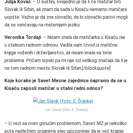
Julija Kovač
: – U suštini, svejedno je da li će matičar biti
Slovak ili Srbin, ali znam da sada u Kisaču nemamo matičara
uopšte. Važno je da zna slovački, da bi slovački parovi mogli
da se venčavaju na maternjem jeziku.
Veronika Tordaji
: – Nisam znala da matičarka u Kisaču nie
u stalnom radnom odnosu. Vadila sam Izvod iz matične
knjige rođenih i državljanstvo, ali nisam imala sa time
problema. Pričam srpski pa mi nije od velikog značaja da li je
na tom radnom mestu Slovak ili Srbin.[/blockquote]
Koje korake je Savet Mesne zajednice napravio da se u
Kisaču zaposli matičar u stalni radni odnos?
Jan Slavik (foto: E. Šranka)
– U vezi sa ovim gorućim problemom, Savet MZ je nekoliko
puta nadležnim organima slao upozorenje da je već krajnje