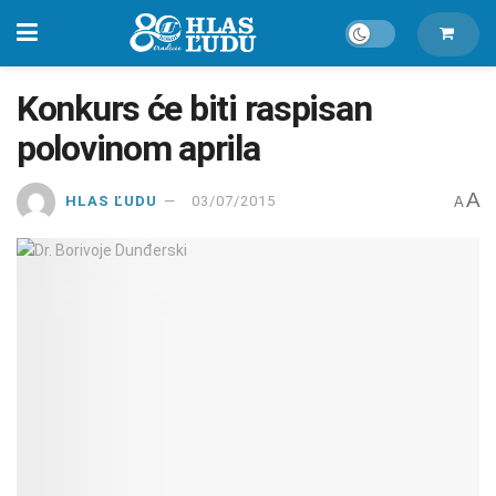
Konkurs će biti raspisan
polovinom aprila
A
HLAS ĽUDU
03/07/2015
A