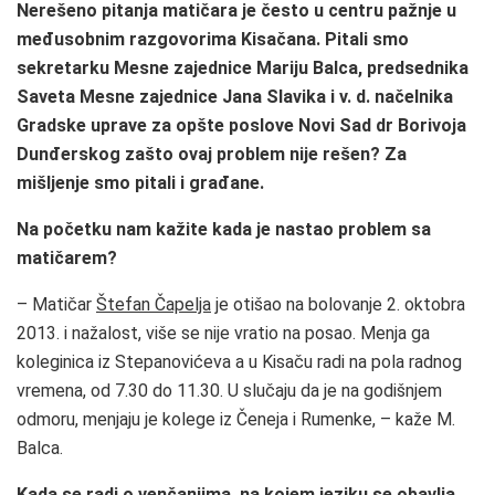
Nerešeno pitanja matičara je često u centru pažnje u
međusobnim razgovorima Kisačana. Pitali smo
sekretarku Mesne zajednice Mariju Balca, predsednika
Saveta Mesne zajednice Jana Slavika i v. d. načelnika
Gradske uprave za opšte poslove Novi Sad dr Borivoja
Dunđerskog zašto ovaj problem nije rešen? Za
mišljenje smo pitali i građane.
Na početku nam kažite kada je nastao problem sa
matičarem?
– Matičar
Štefan Čapelja
je otišao na bolovanje 2. oktobra
2013. i nažalost, više se nije vratio na posao. Menja ga
koleginica iz Stepanovićeva a u Kisaču radi na pola radnog
vremena, od 7.30 do 11.30. U slučaju da je na godišnjem
odmoru, menjaju je kolege iz Čeneja i Rumenke, – kaže M.
Balca.
Kada se radi o venčanjima, na kojem jeziku se obavlja