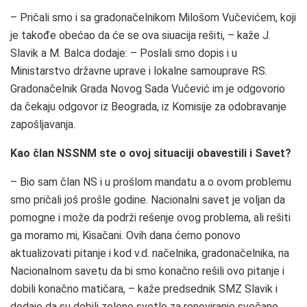
– Pričali smo i sa gradonačelnikom Milošom Vučevićem, koji
je takođe obećao da će se ova siuacija rešiti, – kaže J.
Slavik a M. Balca dodaje: – Poslali smo dopis i u
Ministarstvo državne uprave i lokalne samouprave RS.
Gradonačelnik Grada Novog Sada Vučević im je odgovorio
da čekaju odgovor iz Beograda, iz Komisije za odobravanje
zapošljavanja.
Kao član NSSNM ste o ovoj situaciji obavestili i Savet?
– Bio sam član NS i u prošlom mandatu a o ovom problemu
smo pričali još prošle godine. Nacionalni savet je voljan da
pomogne i može da podrži rešenje ovog problema, ali rešiti
ga moramo mi, Kisačani. Ovih dana ćemo ponovo
aktualizovati pitanje i kod v.d. načelnika, gradonačelnika, na
Nacionalnom savetu da bi smo konačno rešili ovo pitanje i
dobili konačno matičara, – kaže predsednik SMZ Slavik i
dodaje da su dobili zeleno svetlo za renoviranje svečane