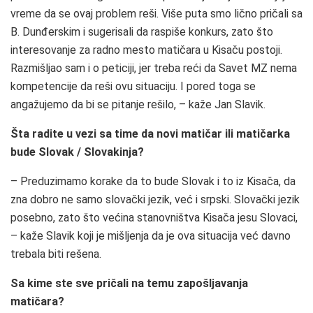
vreme da se ovaj problem reši. Više puta smo lično pričali sa
B. Dunđerskim i sugerisali da raspiše konkurs, zato što
interesovanje za radno mesto matičara u Kisaču postoji.
Razmišljao sam i o peticiji, jer treba reći da Savet MZ nema
kompetencije da reši ovu situaciju. I pored toga se
angažujemo da bi se pitanje rešilo, – kaže Jan Slavik.
Šta radite u vezi sa time da novi matičar ili matičarka
bude Slovak / Slovakinja?
– Preduzimamo korake da to bude Slovak i to iz Kisača, da
zna dobro ne samo slovački jezik, već i srpski. Slovački jezik
posebno, zato što većina stanovništva Kisača jesu Slovaci,
– kaže Slavik koji je mišljenja da je ova situacija već davno
trebala biti rešena.
Sa kime ste sve pričali na temu zapošljavanja
matičara?