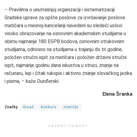
– Pravilima o unutrašnjoj organizaciji i sistematizaciji
Gradske uprave za opšte poslove za izvršavanje poslova
matičara u mesnoj kancelariji navedeni su sledeći uslovi:
visoko obrazovanje na osnovnim akademskim studijama u
obimu najmanje 180 ESPB bodova, osnovnim strukovnim
studijama, odnosno na studijama u trajanju do tri godine,
položen stručni ispit za matičara i položen državni stručni
ispit, najmanje godinu dana iskustva u struci, znanje na
računaru, lep i čitak rukopis i aktivno znanje slovačkog jezika
i pisma, – kaže Dunđerski.
Elena Šranka
Značky:
Kisač
konkurs
matičar
ADVERTISEMENT