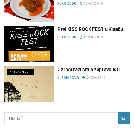
HLAS ĽUDU
30/08/2019
Prvi KISS ROCK FEST u Kisaču
AKTUALNOSTI
HLAS ĽUDU
17/08/2018
Uzroci različiti a zapravo isti
AKTUALNOSTI
J. PÁNIKOVÁ
29/06/2018