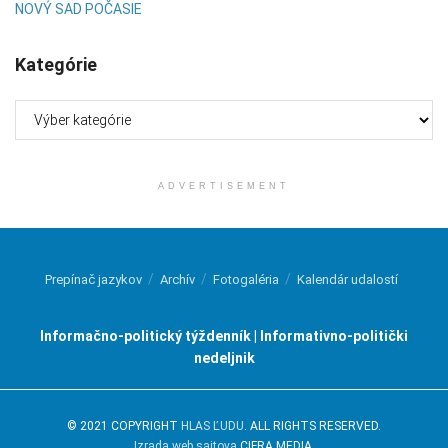
NOVÝ SAD POČASIE
Kategórie
Kategórie
ADVERTISEMENT
Prepínač jazykov
Archív
Fotogaléria
Kalendár udalostí
Informačno-politický týždenník | Informativno-politički
nedeljnik
© 2021 COPYRIGHT
HLAS ĽUDU
. ALL RIGHTS RESERVED.
Izrada web sajtova
CIFRA MEDIA.