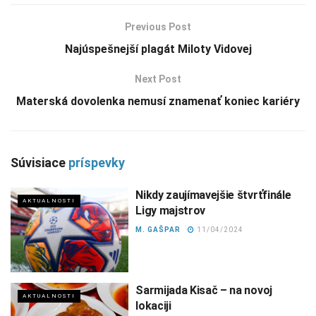
Previous Post
Najúspešnejší plagát Miloty Vidovej
Next Post
Materská dovolenka nemusí znamenať koniec kariéry
Súvisiace
príspevky
Nikdy zaujímavejšie štvrťfinále
AKTUALNOSTI
Ligy majstrov
M. GAŠPAR
11/04/2024
Sarmijada Kisač – na novoj
AKTUALNOSTI
lokaciji