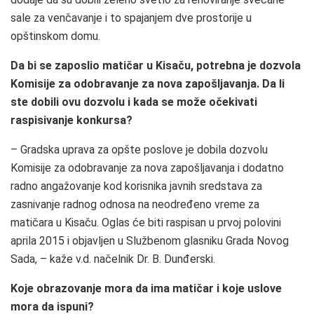
sale za venčavanje i to spajanjem dve prostorije u
opštinskom domu.
Da bi se zaposlio matičar u Kisaču, potrebna je dozvola
Komisije za odobravanje za nova zapošljavanja. Da li
ste dobili ovu dozvolu i kada se može očekivati
raspisivanje konkursa?
– Gradska uprava za opšte poslove je dobila dozvolu
Komisije za odobravanje za nova zapošljavanja i dodatno
radno angažovanje kod korisnika javnih sredstava za
zasnivanje radnog odnosa na neodređeno vreme za
matičara u Kisaču. Oglas će biti raspisan u prvoj polovini
aprila 2015 i objavljen u Službenom glasniku Grada Novog
Sada, – kaže v.d. načelnik Dr. B. Dunđerski.
Koje obrazovanje mora da ima matičar i koje uslove
mora da ispuni?