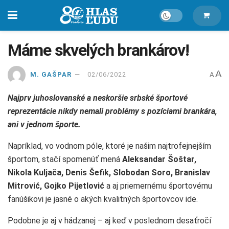
Máme skvelých brankárov!
A
M. GAŠPAR
02/06/2022
A
Najprv juhoslovanské a neskoršie srbské športové
reprezentácie nikdy nemali problémy s pozíciami brankára,
ani v jednom športe.
Napríklad, vo vodnom póle, ktoré je našim najtrofejnejším
športom, stačí spomenúť mená
Aleksandar Šoštar,
Nikola Kuljača, Denis Šefik, Slobodan Soro, Branislav
Mitrović, Gojko Pijetlović
a aj priemernému športovému
fanúšikovi je jasné o akých kvalitných športovcov ide.
Podobne je aj v hádzanej – aj keď v poslednom desaťročí