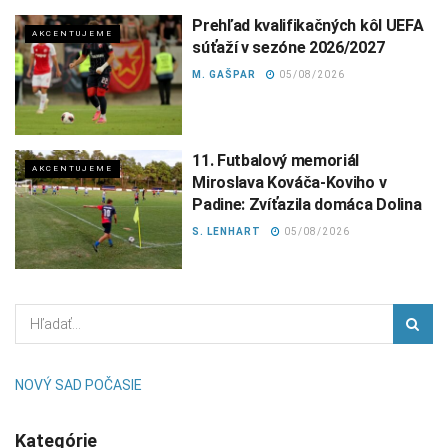
Prehľad kvalifikačných kôl UEFA
AKCENTUJEME
súťaží v sezóne 2026/2027
M. GAŠPAR
05/08/2026
11. Futbalový memoriál
AKCENTUJEME
Miroslava Kováča-Koviho v
Padine: Zvíťazila domáca Dolina
S. LENHART
05/08/2026
NOVÝ SAD POČASIE
Kategórie