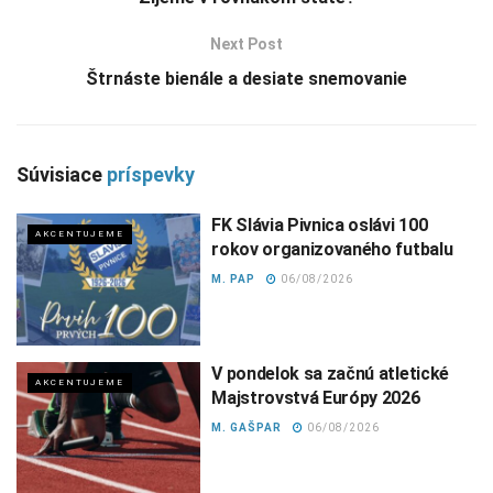
Next Post
Štrnáste bienále a desiate snemovanie
Súvisiace
príspevky
FK Slávia Pivnica oslávi 100
AKCENTUJEME
rokov organizovaného futbalu
M. PAP
06/08/2026
V pondelok sa začnú atletické
AKCENTUJEME
Majstrovstvá Európy 2026
M. GAŠPAR
06/08/2026