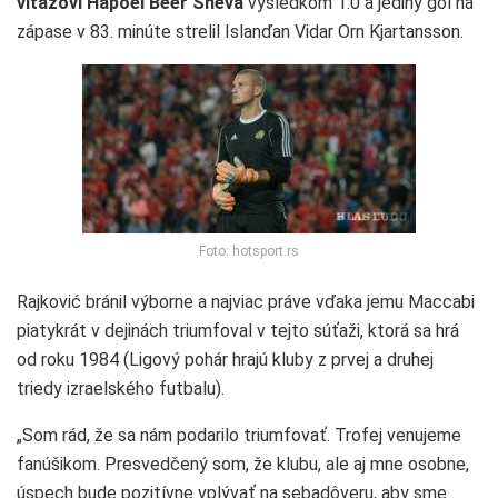
víťazovi Hapoel Beer Sheva
výsledkom 1:0 a jediný gól na
zápase v 83. minúte strelil Islanďan Vidar Orn Kjartansson.
Foto: hotsport.rs
Rajković bránil výborne a najviac práve vďaka jemu Maccabi
piatykrát v dejinách triumfoval v tejto súťaži, ktorá sa hrá
od roku 1984 (Ligový pohár hrajú kluby z prvej a druhej
triedy izraelského futbalu).
„Som rád, že sa nám podarilo triumfovať. Trofej venujeme
fanúšikom. Presvedčený som, že klubu, ale aj mne osobne,
úspech bude pozitívne vplývať na sebadôveru, aby sme