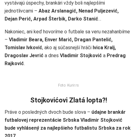
vystávajú úspechy, brankári vždy boli najlepšími
jednotlivcami –
Abaz Arslanagić, Nenad Puljezević,
Dejan Perić, Arpad Šterbik, Darko Stanić
…
Nakoniec, ani keď hovoríme o futbale sa veru nezahanbíme
–
Vladimir Beara, Enver Marić, Dragan Pantelić,
Tomislav Ivković
, ako aj súčasnejší hráči
Ivica Kralj,
Dragoslav Jevrić
a dnes
Vladimir Stojković
a
Predrag
Rajković
.
Foto: Kurir.rs
Stojkovićovi Zlatá lopta?!
Práve o posledných dvoch bude slova –
údajne brankár
futbalovej reprezentácie Srbska Vladimir Stojković
bude vyhlásený za najlepšieho futbalistu Srbska za rok
2017
.