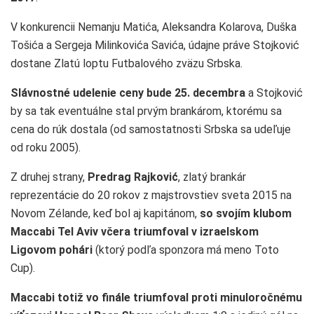
V konkurencii Nemanju Matića, Aleksandra Kolarova, Duška
Tošića a Sergeja Milinkovića Savića, údajne práve Stojković
dostane Zlatú loptu Futbalového zväzu Srbska.
Slávnostné udelenie ceny bude 25. decembra
a Stojković
by sa tak eventuálne stal prvým brankárom, ktorému sa
cena do rúk dostala (od samostatnosti Srbska sa udeľuje
od roku 2005).
Z druhej strany,
Predrag Rajković
, zlatý brankár
reprezentácie do 20 rokov z majstrovstiev sveta 2015 na
Novom Zélande, keď bol aj kapitánom,
so svojím klubom
Maccabi Tel Aviv včera triumfoval v izraelskom
Ligovom pohári
(ktorý podľa sponzora má meno Toto
Cup).
Maccabi totiž vo finále triumfoval proti minuloročnému