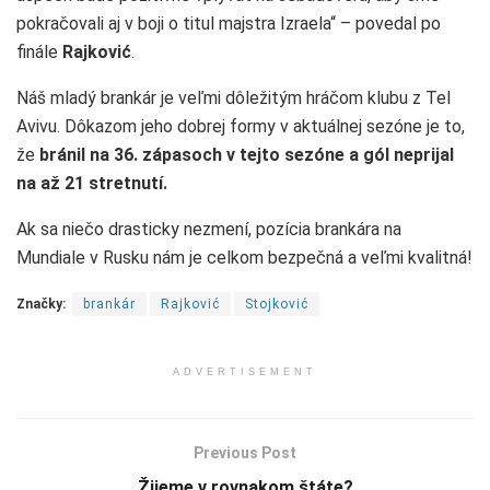
pokračovali aj v boji o titul majstra Izraela“ – povedal po
finále
Rajković
.
Náš mladý brankár je veľmi dôležitým hráčom klubu z Tel
Avivu. Dôkazom jeho dobrej formy v aktuálnej sezóne je to,
že
bránil na 36. zápasoch v tejto sezóne a gól neprijal
na až 21 stretnutí.
Ak sa niečo drasticky nezmení, pozícia brankára na
Mundiale v Rusku nám je celkom bezpečná a veľmi kvalitná!
Značky:
brankár
Rajković
Stojković
ADVERTISEMENT
Previous Post
Žijeme v rovnakom štáte?