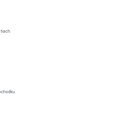
tiach.
ôchodku.