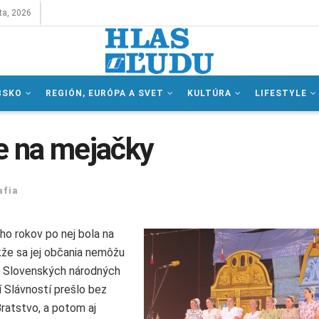
ta, 2026
BSKO
REGIÓN, EURÓPA A SVET
KULTÚRA
LIFESTYLE
e na mejačky
afia
ho rokov po nej bola na
akže sa jej občania nemôžu
a Slovenských národných
í Slávností prešlo bez
ratstvo, a potom aj