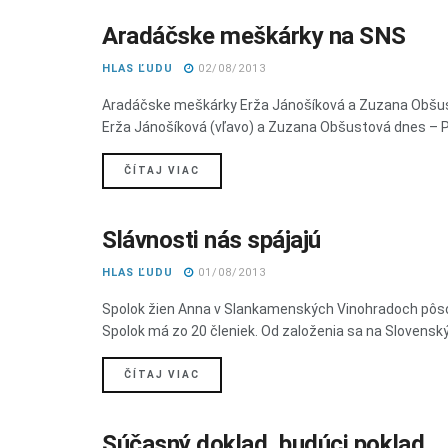
Aradáčske meškárky na SNS
SNS MONOGRAFIA
HLAS ĽUDU
02/08/2013
Aradáčske meškárky Erža Jánošíková a Zuzana Obšusto
Erža Jánošíková (vľavo) a Zuzana Obšustová dnes – Pr
DETAILS
ČÍTAJ VIAC
Slávnosti nás spájajú
SNS MONOGRAFIA
HLAS ĽUDU
01/08/2013
Spolok žien Anna v Slankamenských Vinohradoch pôsob
Spolok má zo 20 členiek. Od založenia sa na Slovenský
DETAILS
ČÍTAJ VIAC
Súčasný doklad, budúci poklad
SNS MONOGRAFIA