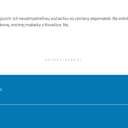
júcich. Ich neodmysliteľnou súčasťou sú výstavy olejomalieb. Na snímk
ovej, insitnej maliarky z Kovačice. Na...
ADVERTISEMENT
tí