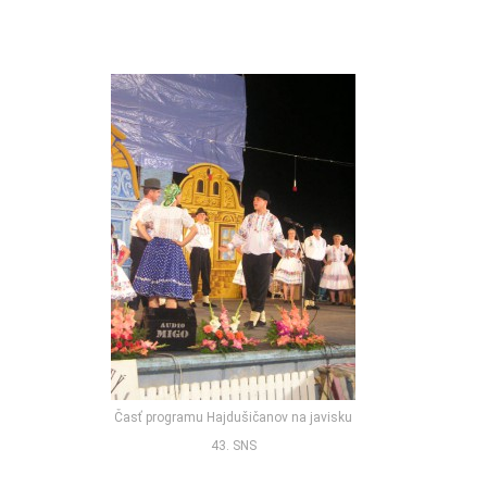
Časť programu Hajdušičanov na javisku
43. SNS