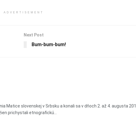
ADVERTISEMENT
Next Post
Bum-bum-bum!
enia Matice slovenskej v Srbsku a konali sa v dňoch 2. až 4. augusta 201
ien prichystali etnografickú...