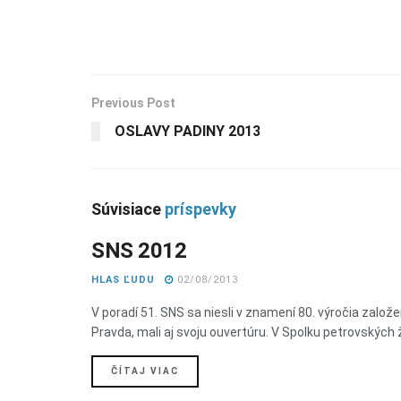
Previous Post
OSLAVY PADINY 2013
Súvisiace
príspevky
SNS 2012
SNS MONOGRAFIA
HLAS ĽUDU
02/08/2013
V poradí 51. SNS sa niesli v znamení 80. výročia založ
Pravda, mali aj svoju ouvertúru. V Spolku petrovských ž
DETAILS
ČÍTAJ VIAC