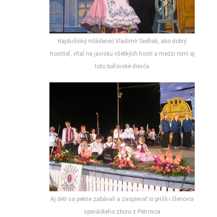
Hajdušický mládenec Vladimír Sedliak, ako dobrý
hostiteľ, vítal na javisku všetkých hostí a medzi nimi aj
toto boľovské dievča
Aj deti sa pekne zabávali a zaspievať si prišli i členovia
speváckeho zboru z Petrovca