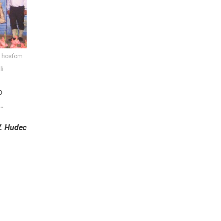
ým hosťom
li
o
i…
. Hudec