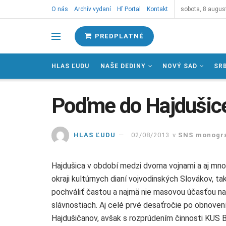
O nás
Archív vydaní
Hľ Portal
Kontakt
sobota, 8 augus
PREDPLATNÉ
HLAS ĽUDU
NAŠE DEDINY
NOVÝ SAD
SR
Poďme do Hajdušic
HLAS ĽUDU
02/08/2013
v
SNS monogr
Hajdušica v období medzi dvoma vojnami a aj mno
okraji kultúrnych dianí vojvodinských Slovákov, t
pochváliť častou a najmä nie masovou účasťou n
slávnostiach. Aj celé prvé desaťročie po obnoven
Hajdušičanov, avšak s rozprúdením činnosti KUS B