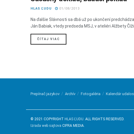
HLAS ĽUDU
01/08/2013
Na ďalšie Slávnosti sa dbá už po ukončení predchádza
Ján Babiak, vtedy predseda MSJ, v ateliéri Alžbety Čížik
DETAILS
ČÍTAJ VIAC
Prepínač jazykov
Archív
Fotogaléria
Kalendár udalos
© 2021 COPYRIGHT
HLAS ĽUDU
. ALL RIGHTS RESERVED.
Izrada web sajtova
CIFRA MEDIA.