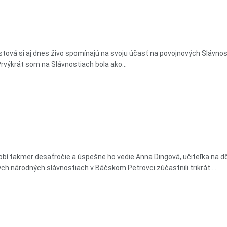
vá si aj dnes živo spomínajú na svoju účasť na povojnových Slávnos
výkrát som na Slávnostiach bola ako...
í takmer desaťročie a úspešne ho vedie Anna Dingová, učiteľka na d
ch národných slávnostiach v Báčskom Petrovci zúčastnili trikrát....