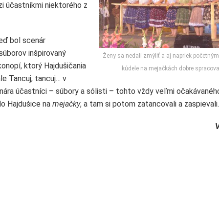
i účastníkmi niektorého z
eď bol scenár
súborov inšpirovaný
Ženy sa nedali zmýliť a aj napriek početn
onopí, ktorý Hajdušičania
kúdele na mejačkách dobre spracova
le Tancuj, tancuj… v
enára účastníci – súbory a sólisti – tohto vždy veľmi očakávanéh
do Hajdušice na
mejačky
, a tam si potom zatancovali a zaspieval
V