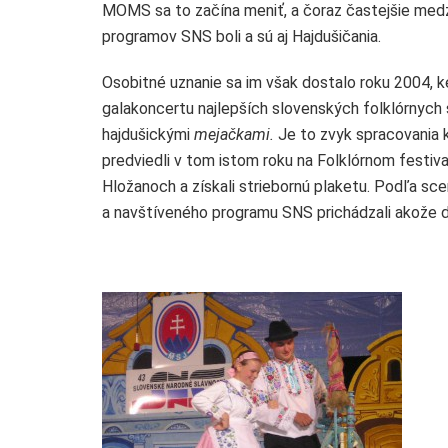
MOMS sa to začína meniť, a čoraz častejšie medz
programov SNS boli a sú aj Hajdušičania.
Osobitné uznanie sa im však dostalo roku 2004, k
galakoncertu najlepších slovenských folklórnych 
hajdušickými
mejačkami.
Je to zvyk spracovania k
predviedli v tom istom roku na Folklórnom festiva
Hložanoch a získali striebornú plaketu. Podľa sc
a navštíveného programu SNS prichádzali akože 