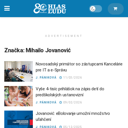
ADVERTISEMENT
Značka:
Mihailo Jovanović
Novosadský primátor so zástupcami Kancelárie
pre IT a e-Správu
J. PÁNIKOVÁ
11/03/2026
Vyše 4-tisíc prihlášok na zápis detí do
predškolských ustanovizní
J. PÁNIKOVÁ
09/02/2026
Jovanović: eBolovanje umožní množstvo
uľahčení
J. PÁNIKOVÁ
05/12/2025