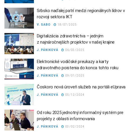
Srbsko naďalej patrí medzi regionálnych lídrov v
rozvoji sektora IKT
V. SABO
18/07/2025
Digitalizácia zdravotníctva – jedným
z najnáročnejších projektov v našej krajine
J. PÁNIKOVÁ
06/03/2025
Elektronické vodičské preukazy a karty
zdravotného poistenia do konca tohto roku
J. PÁNIKOVÁ
09/01/2025
Čoskoro nová úroveň služieb na portáli eUprava
J. PÁNIKOVÁ
05/12/2024
Od roku 2025 jednotný informačný systém pre
projekty z oblasti informovania
J. PÁNIKOVÁ
03/02/2024