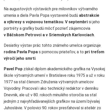
Na augustových výstavách pre milovníkov výtvarného
umenia a diela Pavla Popa vystavené budú
abstrakcie
a výkresy s vojnovou tematikou
.
V septembri
si jeho
portréty a grafiky budú môcť pozrieť záujemcovia
v Báčskom Petrovci a v Sriemskych Karlovciach
.
Desiatky výstav prác tohto známeho umelca organizuje
rodina Pavla Popa
s pomocou priateľov, a to
pri treťom
výročí jeho smrti
.
Pavel Pop
získal diplom akademického grafika na Vysokej
škole výtvarných umení v Bratislave roku 1975 a už v roku
1977 sa stal členom Združenia výtvarných umelcov
Vojvodiny. Pracoval i ako technický redaktor v denníku
Dnevnik, ale už v 80. rokoch minulého storočia sa stal
jedným z najvyhľadávanejších grafikov na území bývalej
Juhoslávie. V polovici 90. rokov presťahoval si ateliér zo