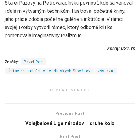
Starej Pazovy na Petrovaradínsku pevnosť, kde sa venoval
i ďalším výtvarným technikám. Ilustroval početné knihy,
jeho práce zdobia početné galérie a inštitúcie. V rámci
svojej tvorby vytvoril rámec, ktorý odborná kritika
pomenovala imaginatívny realizmus.
Zdroj: 021.rs
Značky:
Pavel Pop
Ústav pre kultúru vojvodinských Slovákov
výstava
ADVERTISEMENT
Previous Post
Volejbalová Liga národov – druhé kolo
Next Post