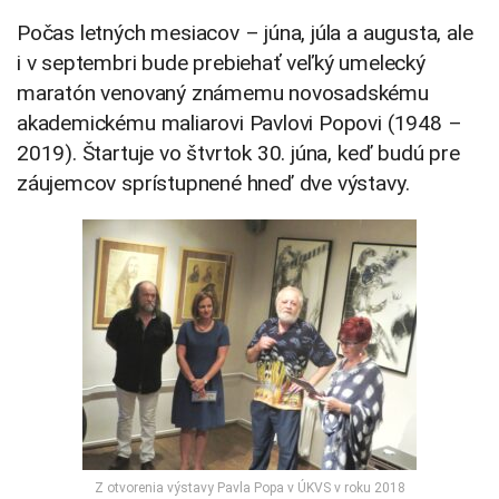
Počas letných mesiacov – júna, júla a augusta, ale
i v septembri bude prebiehať veľký umelecký
maratón venovaný známemu novosadskému
akademickému maliarovi Pavlovi Popovi (1948 –
2019). Štartuje vo štvrtok 30. júna, keď budú pre
záujemcov sprístupnené hneď dve výstavy.
Z otvorenia výstavy Pavla Popa v ÚKVS v roku 2018