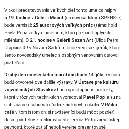
V akcii predstavovania veľkých diel tohto umelca najprv
o 19. hodine v Galérii Macut
(na novosadskom SPENS-e)
bude vernisáž
25 autorových veľkých prác
(téma: hold
Pavla Popa veľkým umelcom, ktorí poznačili uplynulé
milénium).
O 21. hodine v Galérii Sezan Art
(Ulica Petra
Drapšina 39 v Novom Sade) to bude vernisáž grafík, ktoré
tento novosadský umelec s osobným venovaním daroval
priateľom.
Druhý deň umeleckého maratónu bude 14. júla
a v ňom
budú otvorené dve ďalšie výstavy.
V Ústave pre kultúru
vojvodinských Slovákov
budú sprístupnené portréty,
ktoré v rôznych technikách vypracoval
Pavel Pop
, a sú na
nich známe osobnosti i ľudia z autorovho okolia.
V Rádio
café
v tom istom dni si návštevníci budú môcť pozrieť
desať pastelov z maliarovho ateliéra na Petrovaradínskej
pevnosti, ktoré zatiaľ neboli verejne prezentované.