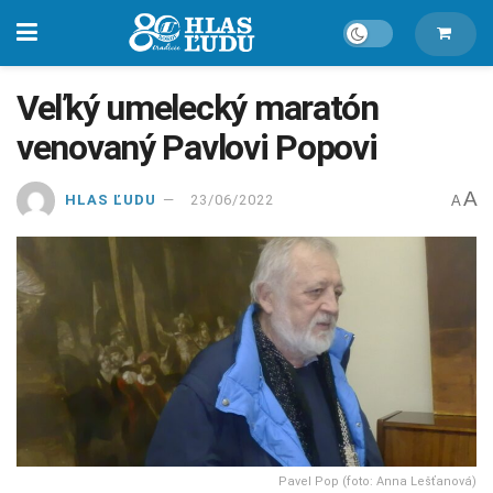
Veľký umelecký maratón
venovaný Pavlovi Popovi
A
HLAS ĽUDU
23/06/2022
A
Pavel Pop (foto: Anna Lešťanová)