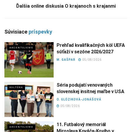
Ďalšia online diskusia O krajanoch s krajanmi
Súvisiace
príspevky
Prehľad kvalifikačných kôl UEFA
AKCENTUJEME
súťaží v sezóne 2026/2027
M. GAŠPAR
05/08/2026
Séria podujatí venovaných
KULTÚRA
slovenskej insitnej maľbe v USA
O. GLÓZIKOVÁ-JONÁŠOVÁ
05/08/2026
11. Futbalový memoriál
AKCENTUJEME
Miroslava Kováča-Koviho v