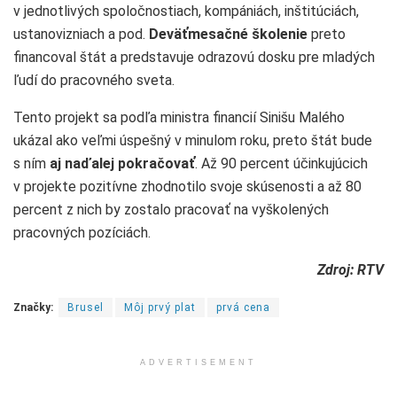
v jednotlivých spoločnostiach, kompániách, inštitúciách,
ustanovizniach a pod.
Deväťmesačné školenie
preto
financoval štát a predstavuje odrazovú dosku pre mladých
ľudí do pracovného sveta.
Tento projekt sa podľa ministra financií Sinišu Malého
ukázal ako veľmi úspešný v minulom roku, preto štát bude
s ním
aj naďalej pokračovať
. Až 90 percent účinkujúcich
v projekte pozitívne zhodnotilo svoje skúsenosti a až 80
percent z nich by zostalo pracovať na vyškolených
pracovných pozíciách.
Zdroj: RTV
Značky:
Brusel
Môj prvý plat
prvá cena
ADVERTISEMENT