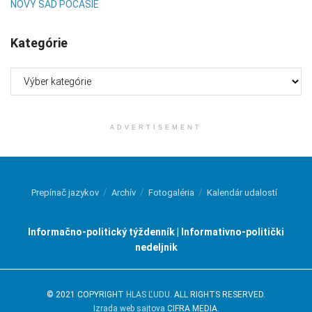
NOVÝ SAD POČASIE
Kategórie
Kategórie
ADVERTISEMENT
Prepínač jazykov
Archív
Fotogaléria
Kalendár udalostí
Informačno-politický týždenník | Informativno-politički
nedeljnik
© 2021 COPYRIGHT
HLAS ĽUDU
. ALL RIGHTS RESERVED.
Izrada web sajtova
CIFRA MEDIA.