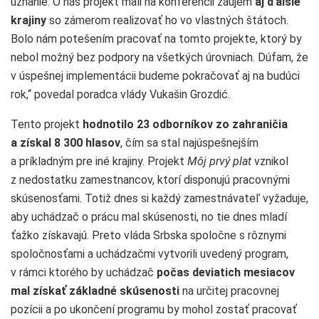
uznanie. O náš projekt mali na konferencii záujem
aj ďalšie
krajiny
so zámerom realizovať ho vo vlastných štátoch.
Bolo nám potešením pracovať na tomto projekte, ktorý by
nebol možný bez podpory na všetkých úrovniach. Dúfam, že
v úspešnej implementácii budeme pokračovať aj na budúci
rok,“ povedal poradca vlády Vukašin Grozdić.
Tento projekt
hodnotilo 23 odborníkov zo zahraničia
a získal 8 300 hlasov
, čím sa stal najúspešnejším
a príkladným pre iné krajiny. Projekt
Môj prvý plat
vznikol
z nedostatku zamestnancov, ktorí disponujú pracovnými
skúsenosťami. Totiž dnes si každý zamestnávateľ vyžaduje,
aby uchádzač o prácu mal skúsenosti, no tie dnes mladí
ťažko získavajú. Preto vláda Srbska spoločne s rôznymi
spoločnosťami a uchádzačmi vytvorili uvedený program,
v rámci ktorého by uchádzač
počas deviatich mesiacov
mal získať základné skúsenosti
na určitej pracovnej
pozícii a po ukončení programu by mohol zostať pracovať