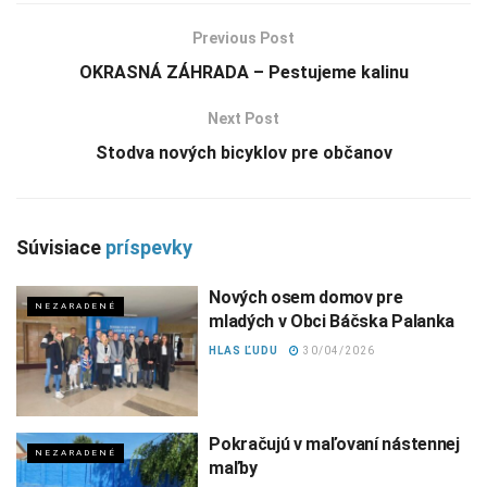
Previous Post
OKRASNÁ ZÁHRADA – Pestujeme kalinu
Next Post
Stodva nových bicyklov pre občanov
Súvisiace
príspevky
Nových osem domov pre
NEZARADENÉ
mladých v Obci Báčska Palanka
HLAS ĽUDU
30/04/2026
Pokračujú v maľovaní nástennej
NEZARADENÉ
maľby