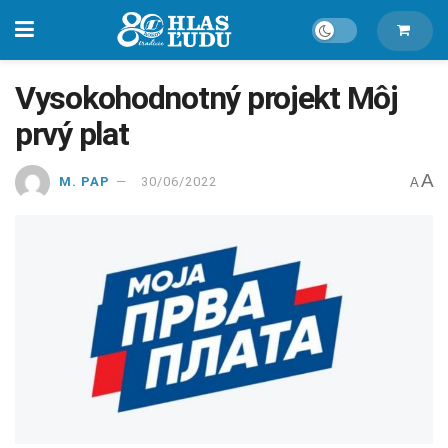
Vysokohodnotný projekt Môj
prvý plat
A
M. PAP
30/06/2022
A