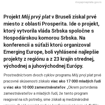
mojaprvaplata.gov.rs
Projekt
Môj prvý plat
v Bruseli získal prvé
miesto z oblasti Prosperita. Ide o projekt,
ktorý vytvorila vláda Srbska spoločne s
Hospodárskou komorou Srbska. Na
konferencii a súťaži ktorú organizoval
Emerging Europe, boli vyhlásené najlepšie
projekty z regiónu a z 23 krajín strednej,
východnej a juhovýchodnej Európy.
Prostredníctvom dvoch cyklov programu
Môj prvý plat
prvé
pracovné skúsenosti získalo
viac ako 17 000 mladých ľudí
u viac ako 10 000 zamestnávateľov
. „Okrem potvrdenia
zamestnávateľov a mladých ľudí, že tento program
reagoval na ich potreby, sme získali aj medzinárodné