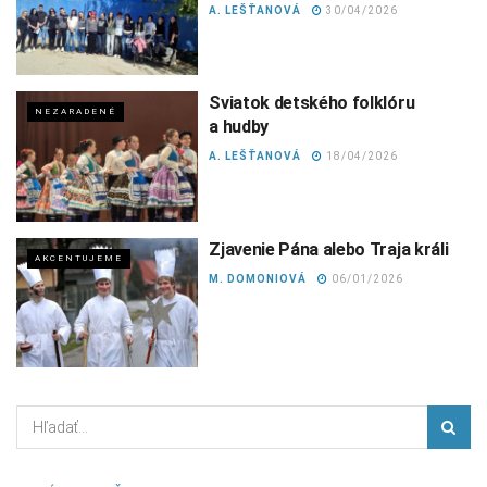
A. LEŠŤANOVÁ
30/04/2026
Sviatok detského folklóru
NEZARADENÉ
a hudby
A. LEŠŤANOVÁ
18/04/2026
Zjavenie Pána alebo Traja králi
AKCENTUJEME
M. DOMONIOVÁ
06/01/2026