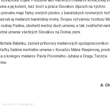
zov Kovačická trojka. Podobne ako viacerých maliarov kovačickej ins
na a jej kolorit, tiež život a práca Slovákov žijúcich na týchto
 prevahu majú farby zrelých plodov z banátskych rovinatých tic
nazvali aj maliarom banátskej roviny. Svojou výtvarnou tvorbou Ma
dnej Padine, obohatil insitný duch umenia, a tak zviditeľnil nie
insitné umenie všetkých Slovákov na Dolnej zemi.
ichala Babinku, zazneli príhovory maliarových spolupracovníkov
iteľky Galérie insitného umenia v Kovačici Márie Raspirovej, pre
a a kolegov maliarov Pavla Povolného-Juhása a Dragu Terzića.
ríne.
A. Ch
ADVERTISEMENT