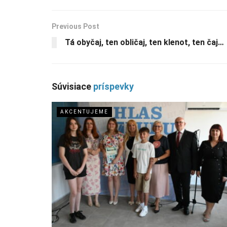
Previous Post
Tá obyčaj, ten obličaj, ten klenot, ten čaj…
Súvisiace
príspevky
AKCENTUJEME