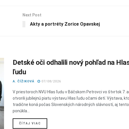
Next Post
Akty a portréty Zorice Opavskej
Detské oči odhalili nový pohľad na Hla
ľudu
A. ČÍŽIKOVÁ
07/08/2026
V priestoroch NVU Hlas ľudu v Báčskom Petrovci vo štvrtok 7. 
otvorili jubilejnú piatu výstavu Hlas ľudu očami detí. Výstava, kt
tradične koná počas Slovenských národných slávností, aj tent
ponúkla...
DETAILS
ČÍTAJ VIAC