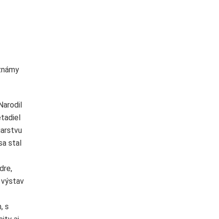
 známy
Narodil
tadiel
iarstvu
sa stal
dre,
 výstav
, s