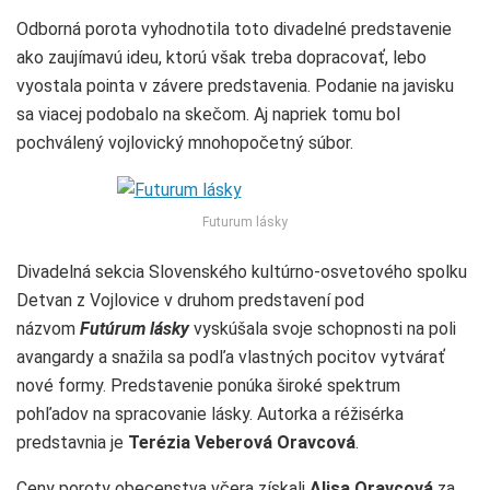
Odborná porota vyhodnotila toto divadelné predstavenie
ako zaujímavú ideu, ktorú však treba dopracovať, lebo
vyostala pointa v závere predstavenia. Podanie na javisku
sa viacej podobalo na skečom. Aj napriek tomu bol
pochválený vojlovický mnohopočetný súbor.
Futurum lásky
Divadelná sekcia Slovenského kultúrno-osvetového spolku
Detvan z Vojlovice v druhom predstavení pod
názvom
Futúrum lásky
vyskúšala svoje schopnosti na poli
avangardy a snažila sa podľa vlastných pocitov vytvárať
nové formy. Predstavenie ponúka široké spektrum
pohľadov na spracovanie lásky. Autorka a réžisérka
predstavnia je
Terézia Veberová Oravcová
.
Ceny poroty obecenstva včera získali
Alisa Oravcová
za