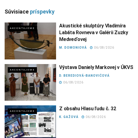
Súvisiace
príspevky
Akustické skulptúry Vladimíra
AKCENTUJEME
Labáta Rovneva v Galérii Zuzky
Medveďovej
M. DOMONIOVÁ
06/08/2026
Výstava Daniely Markovej v ÚKVS
AKCENTUJEME
D. BEREDIOVÁ-BANOVIĆOVÁ
06/08/2026
Z obsahu Hlasu ľudu č. 32
AKCENTUJEME
K. GAŽOVÁ
06/08/2026