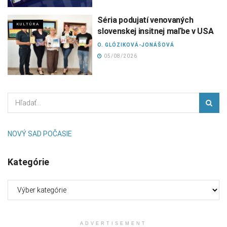
Séria podujatí venovaných
KULTÚRA
slovenskej insitnej maľbe v USA
O. GLÓZIKOVÁ-JONÁŠOVÁ
05/08/2026
NOVÝ SAD POČASIE
Kategórie
Kategórie
ADVERTISEMENT