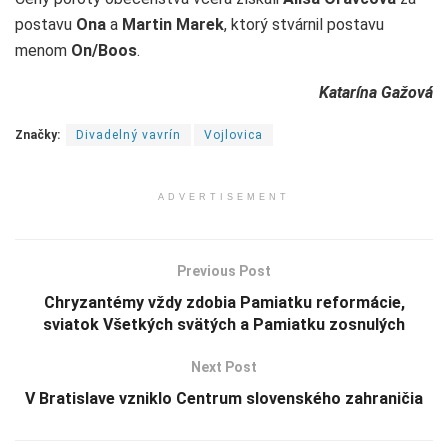
postavu
Ona
a
Martin Marek
, ktorý stvárnil postavu
menom
On/Boos
.
Katarína Gažová
Značky:
Divadelný vavrín
Vojlovica
ADVERTISEMENT
Previous Post
Chryzantémy vždy zdobia Pamiatku reformácie,
sviatok Všetkých svätých a Pamiatku zosnulých
Next Post
V Bratislave vzniklo Centrum slovenského zahraničia