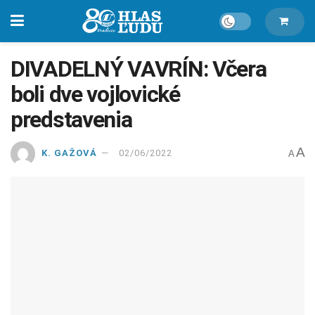
DIVADELNÝ VAVRÍN: Včera
boli dve vojlovické
predstavenia
A
K. GAŽOVÁ
02/06/2022
A