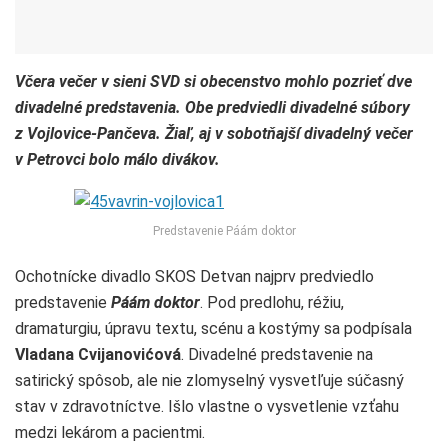
Včera večer v sieni SVD si obecenstvo mohlo pozrieť dve
divadelné predstavenia. Obe predviedli divadelné súbory
z Vojlovice-Pančeva. Žiaľ, aj v sobotňajší divadelný večer
v Petrovci bolo málo divákov.
Predstavenie Páám doktor
Ochotnícke divadlo SKOS Detvan najprv predviedlo
predstavenie
Páám doktor
. Pod predlohu, réžiu,
dramaturgiu, úpravu textu, scénu a kostýmy sa podpísala
Vladana Cvijanovićová
. Divadelné predstavenie na
satirický spôsob, ale nie zlomyselný vysvetľuje súčasný
stav v zdravotníctve. Išlo vlastne o vysvetlenie vzťahu
medzi lekárom a pacientmi.