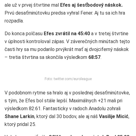
ale už v prvej štvrtine mal
Efes aj šesťbodový náskok.
Prvú desaťminútovku predsa vyhral Fener. Aj tu sa ich hra
rozpadla.
Do konca polčasu
Efes zvrátil na 45:40
a v tretej štvrtine
v úplnosti kontroloval zápas. V záverečných minútach tejto
časti hry sa mu podarilo prvýkrát mať aj dvojciferný náskok
– tretia štvrtina sa skončila výsledkom
68:57
.
Foto: twitter.com/euroleague
V podobnom rytme sa hralo aj v poslednej desaťminútovke,
s tým, že Efes bol stále lepší. Maximálnych +21 mali pri
výsledkom 82:61. Fantasticky v radoch Anadolu zohrali
Shane Larkin
, ktorý dal 30 bodov, ale aj náš
Vasilije Micić
,
ktorý pridal 25.