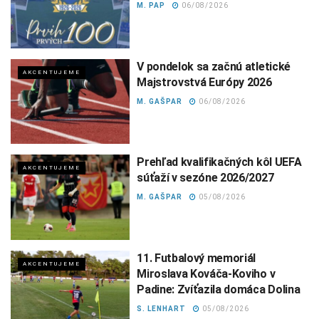
M. PAP
06/08/2026
V pondelok sa začnú atletické
AKCENTUJEME
Majstrovstvá Európy 2026
M. GAŠPAR
06/08/2026
Prehľad kvalifikačných kôl UEFA
AKCENTUJEME
súťaží v sezóne 2026/2027
M. GAŠPAR
05/08/2026
11. Futbalový memoriál
AKCENTUJEME
Miroslava Kováča-Koviho v
Padine: Zvíťazila domáca Dolina
S. LENHART
05/08/2026