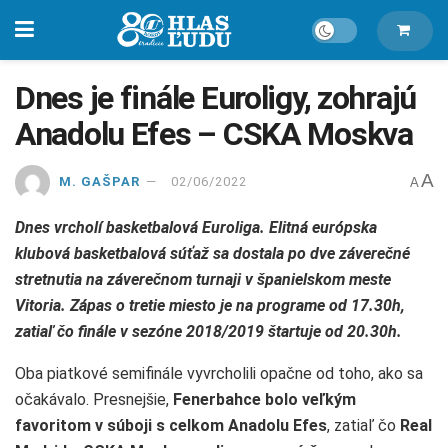
Dnes je finále Euroligy, zohrajú
Anadolu Efes – CSKA Moskva
A
M. GAŠPAR
02/06/2022
A
Dnes vrcholí basketbalová Euroliga. Elitná európska
klubová basketbalová súťaž sa dostala po dve záverečné
stretnutia na záverečnom turnaji v španielskom meste
Vitoria. Zápas o tretie miesto je na programe od 17.30h,
zatiaľ čo finále v sezóne 2018/2019 štartuje od 20.30h.
Oba piatkové semifinále vyvrcholili opačne od toho, ako sa
očakávalo. Presnejšie,
Fenerbahce bolo veľkým
favoritom v súboji s celkom Anadolu Efes
, zatiaľ čo
Real