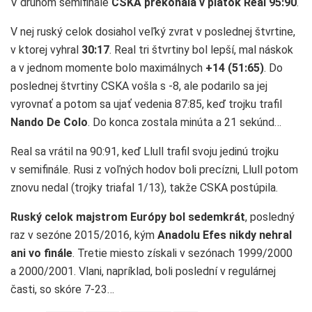
V druhom semifinále
CSKA prekonala v piatok Real 95:90
.
V nej ruský celok dosiahol veľký zvrat v poslednej štvrtine,
v ktorej vyhral
30:17
. Real tri štvrtiny bol lepší, mal náskok
a v jednom momente bolo maximálnych
+14 (51:65)
. Do
poslednej štvrtiny CSKA vošla s -8, ale podarilo sa jej
vyrovnať a potom sa ujať vedenia 87:85, keď trojku trafil
Nando De Colo
. Do konca zostala minúta a 21 sekúnd…
Real sa vrátil na 90:91, keď Llull trafil svoju jedinú trojku
v semifinále. Rusi z voľných hodov boli precízni, Llull potom
znovu nedal (trojky triafal 1/13), takže CSKA postúpila.
Ruský celok majstrom Európy bol sedemkrát
, posledný
raz v sezóne 2015/2016, kým
Anadolu Efes nikdy nehral
ani vo finále
. Tretie miesto získali v sezónach 1999/2000
a 2000/2001. Vlani, napríklad, boli poslední v regulárnej
časti, so skóre 7-23…