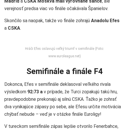
Madrid
a
CSKA Moskva mali vyrovnané šance
, ale
verejnosť predsa viac vo finále očakávala Španielov.
Skončilo sa naopak, takže vo finále zohrajú
Anadolu Efes
a
CSKA
.
Hráči Efes oslavujú veľký triumf v semifinále (Foto:
www.euroleague.net)
Semifinále a finále F4
Dokonca, Efes v semifinále deklasoval veľkého rivala
výsledkom
92:73 a
v prípade, že Turci zopakujú takú hru,
pravdepodobne prekonajú aj silnú CSKA. Ťažko je zohrať
dva vynikajúce zápasy po sebe, ale Efesu určite motivácia
chýbať nebude – veď je v otázke finále Euroligy!
V tureckom semifinále zápas lepšie otvorilo Fenerbahce,