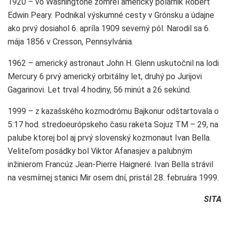
1920 – vo Washingtone zomrel americký polárnik Robert
Edwin Peary. Podnikal výskumné cesty v Grónsku a údajne
ako prvý dosiahol 6. apríla 1909 severný pól. Narodil sa 6.
mája 1856 v Cresson, Pennsylvánia.
1962 – americký astronaut John H. Glenn uskutočnil na lodi
Mercury 6 prvý americký orbitálny let, druhý po Jurijovi
Gagarinovi. Let trval 4 hodiny, 56 minút a 26 sekúnd.
1999 – z kazašského kozmodrómu Bajkonur odštartovala o
5:17 hod. stredoeurópskeho času raketa Sojuz TM – 29, na
palube ktorej bol aj prvý slovenský kozmonaut Ivan Bella.
Veliteľom posádky bol Viktor Afanasjev a palubným
inžinierom Francúz Jean-Pierre Haigneré. Ivan Bella strávil
na vesmírnej stanici Mir osem dní, pristál 28. februára 1999.
SITA