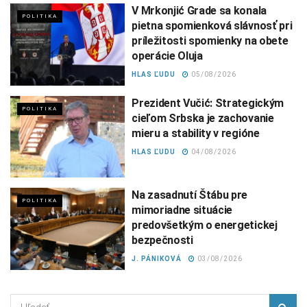
V Mrkonjić Grade sa konala
POLITIKA
pietna spomienková slávnosť pri
príležitosti spomienky na obete
operácie Oluja
HLAS ĽUDU
05/08/2026
Prezident Vučić: Strategickým
POLITIKA
cieľom Srbska je zachovanie
mieru a stability v regióne
HLAS ĽUDU
04/08/2026
Na zasadnutí Štábu pre
POLITIKA
mimoriadne situácie
predovšetkým o energetickej
bezpečnosti
J. PÁNIKOVÁ
03/08/2026