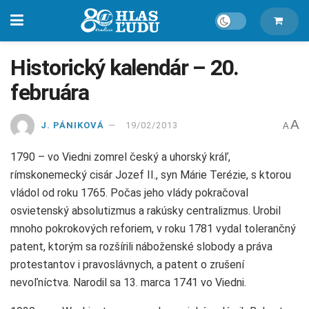
Historický kalendár – 20.
februára
A
J. PÁNIKOVÁ
19/02/2013
A
1790 – vo Viedni zomrel český a uhorský kráľ,
rímskonemecký cisár Jozef II., syn Márie Terézie, s ktorou
vládol od roku 1765. Počas jeho vlády pokračoval
osvietenský absolutizmus a rakúsky centralizmus. Urobil
mnoho pokrokových reforiem, v roku 1781 vydal tolerančný
patent, ktorým sa rozšírili náboženské slobody a práva
protestantov i pravoslávnych, a patent o zrušení
nevoľníctva. Narodil sa 13. marca 1741 vo Viedni.